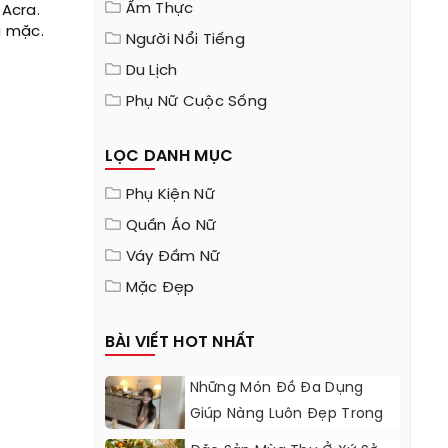
Ẩm Thực
Acra.
i mặc.
Người Nổi Tiếng
Du Lịch
Phụ Nữ Cuộc Sống
LỌC DANH MỤC
Phụ Kiện Nữ
Quần Áo Nữ
Váy Đầm Nữ
Mặc Đẹp
BÀI VIẾT HOT NHẤT
Những Món Đồ Đa Dụng
Giúp Nàng Luôn Đẹp Trong
Mùa Đông Lạnh