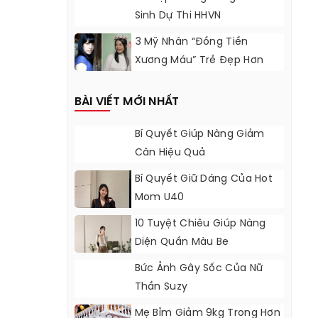
Sinh Dự Thi HHVN
3 Mỹ Nhân “Đồng Tiền
Xương Máu” Trẻ Đẹp Hơn
Sau Gần 20 Năm
BÀI VIẾT MỚI NHẤT
Bí Quyết Giúp Nàng Giảm
Cân Hiệu Quả
Bí Quyết Giữ Dáng Của Hot
Mom U40
10 Tuyệt Chiêu Giúp Nàng
Diện Quần Màu Be
Bức Ảnh Gây Sốc Của Nữ
Thần Suzy
Mẹ Bỉm Giảm 9kg Trong Hơn