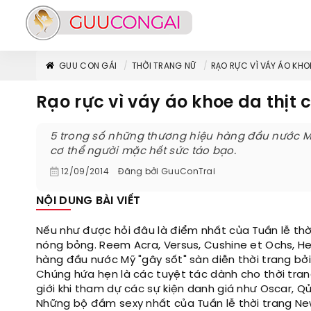
GUU CON GÁI
THỜI TRANG NỮ
RẠO RỰC VÌ VÁY ÁO KHO
Rạo rực vì váy áo khoe da thịt 
5 trong số những thương hiệu hàng đầu nước Mỹ
cơ thể người mặc hết sức táo bạo.
12/09/2014
Đăng bởi
GuuConTrai
NỘI DUNG BÀI VIẾT
Nếu như được hỏi đâu là điểm nhất của Tuần lễ thời
nóng bỏng. Reem Acra, Versus, Cushine et Ochs, He
hàng đầu nước Mỹ "gây sốt" sàn diễn thời trang b
Chúng hứa hẹn là các tuyệt tác dành cho thời tra
giới khi tham dự các sự kiện danh giá như Oscar,
Những bộ đầm sexy nhất của Tuần lễ thời trang New