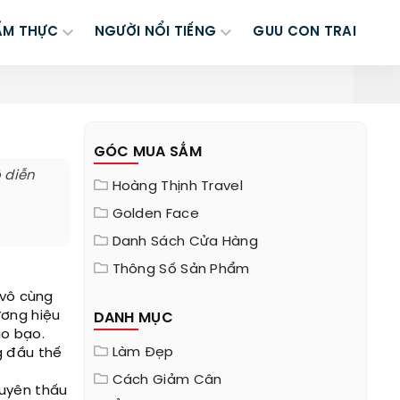
ẨM THỰC
NGƯỜI NỔI TIẾNG
GUU CON TRAI
GÓC MUA SẮM
 diễn
Hoàng Thịnh Travel
Golden Face
Danh Sách Cửa Hàng
Thông Số Sản Phẩm
 vô cùng
ương hiệu
DANH MỤC
áo bạo.
Làm Đẹp
g đầu thế
Cách Giảm Cân
xuyên thấu