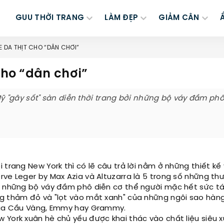
GUU THỜI TRANG
LÀM ĐẸP
GIẢM CÂN
E DA THỊT CHO “DÂN CHƠI”
cho “dân chơi”
 "gây sốt" sàn diễn thời trang bởi những bộ váy đầm phô
 trang New York thì có lẽ câu trả lời nằm ở những thiết kế
rve Leger by Max Azia và Altuzarra là 5 trong số những th
ởi những bộ váy đầm phô diễn cơ thể người mặc hết sức t
ng thảm đỏ và "lọt vào mắt xanh" của những ngôi sao hàn
 Qủa Cầu Vàng, Emmy hay Grammy.
 York xuân hè chủ yếu được khai thác vào chất liệu siêu 