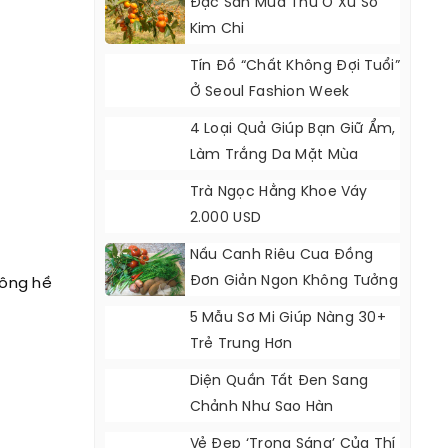
Đặc Sản Mùa Thu Ở Xứ Sở
Kim Chi
Tín Đồ “chất Không Đợi Tuổi”
Ở Seoul Fashion Week
4 Loại Quả Giúp Bạn Giữ Ẩm,
Làm Trắng Da Mặt Mùa
Đông
Trà Ngọc Hằng Khoe Váy
2.000 USD
Nấu Canh Riêu Cua Đồng
Đơn Giản Ngon Không Tưởng
hông hề
5 Mẫu Sơ Mi Giúp Nàng 30+
Trẻ Trung Hơn
Diện Quần Tất Đen Sang
Chảnh Như Sao Hàn
Vẻ Đẹp ‘trong Sáng’ Của Thí