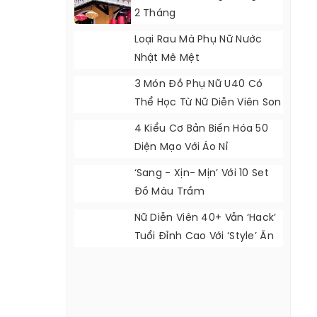
2 Tháng
Loại Rau Mà Phụ Nữ Nước
Nhật Mê Mệt
3 Món Đồ Phụ Nữ U40 Có
Thể Học Từ Nữ Diễn Viên Son
Ye Jin
4 Kiểu Cơ Bản Biến Hóa 50
Diện Mạo Với Áo Nỉ
‘Sang - Xịn- Mịn’ Với 10 Set
Đồ Màu Trầm
Nữ Diễn Viên 40+ Vẫn ‘hack’
Tuổi Đỉnh Cao Với ‘style’ Ăn
Mặc Cực Đẹp