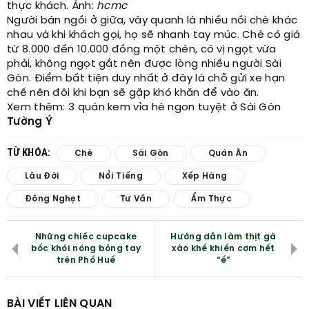
thực khách. Ảnh:
hcmc
Người bán ngồi ở giữa, vây quanh là nhiều nồi chè khác
nhau và khi khách gọi, họ sẽ nhanh tay múc. Chè có giá
từ 8.000 đến 10.000 đồng một chén, có vị ngọt vừa
phải, không ngọt gắt nên được lòng nhiều người Sài
Gòn. Điểm bất tiện duy nhất ở đây là chỗ gửi xe hạn
chế nên đôi khi bạn sẽ gặp khó khăn để vào ăn.
Xem thêm: 3 quán kem vỉa hè ngon tuyệt ở Sài Gòn
Tường Ý
TỪ KHÓA:
Chè
Sài Gòn
Quán Ăn
Lâu Đời
Nổi Tiếng
Xếp Hàng
Đông Nghẹt
Tư Vấn
Ẩm Thực
Những chiếc cupcake
Hướng dẫn làm thịt gà
bốc khói nóng bỏng tay
xào khế khiến cơm hết
trên Phố Huế
“ế”
BÀI VIẾT LIÊN QUAN