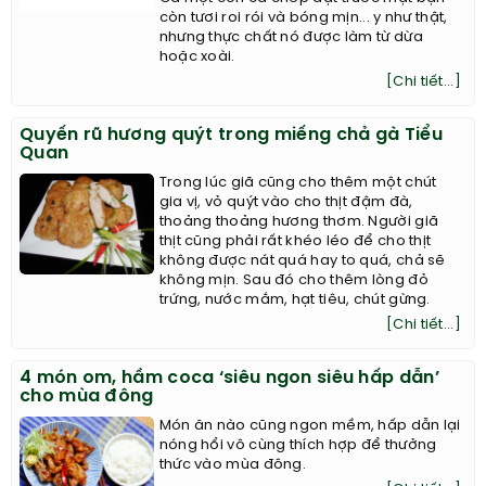
còn tươi roi rói và bóng mịn... y như thật,
nhưng thực chất nó được làm từ dừa
hoặc xoài.
[Chi tiết...]
Quyến rũ hương quýt trong miếng chả gà Tiểu
Quan
Trong lúc giã cũng cho thêm một chút
gia vị, vỏ quýt vào cho thịt đậm đà,
thoảng thoảng hương thơm. Người giã
thịt cũng phải rất khéo léo để cho thịt
không được nát quá hay to quá, chả sẽ
không mịn. Sau đó cho thêm lòng đỏ
trứng, nước mắm, hạt tiêu, chút gừng.
[Chi tiết...]
4 món om, hầm coca ‘siêu ngon siêu hấp dẫn’
cho mùa đông
Món ăn nào cũng ngon mềm, hấp dẫn lại
nóng hổi vô cùng thích hợp để thưởng
thức vào mùa đông.