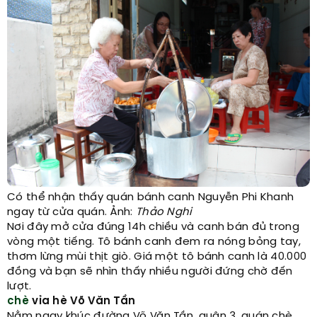
Có thể nhận thấy quán bánh canh Nguyễn Phi Khanh
ngay từ cửa quán. Ảnh:
Thảo Nghi
Nơi đây mở cửa đúng 14h chiều và canh bán đủ trong
vòng một tiếng. Tô bánh canh đem ra nóng bỏng tay,
thơm lừng mùi thịt giò. Giá một tô bánh canh là 40.000
đồng và bạn sẽ nhìn thấy nhiều người đứng chờ đến
lượt.
chè
vỉa hè Võ Văn Tần
Nằm ngay khúc đường Võ Văn Tần, quận 3, quán chè