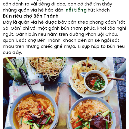
cần dành ra vài tiếng đi dạo, bạn có thể tìm thấy
những quán vỉa hè hấp dẫn,
nổi tiếng
hút khách.
Bún riêu chợ Bến Thành
Đây là quán vỉa hè được bày bán theo phong cách "rất
Sài Gòn" chỉ với một gánh bún thơm phức, khói tỏa nghi
ngút. Gánh bún riêu nằm trên đường Phan Bội Châu,
quận 1, sát chợ Bến Thành. Khách đến ăn sẽ ngồi sát
nhau trên những chiếc ghế nhựa, sì sụp húp tô bún riêu
cua đầy.