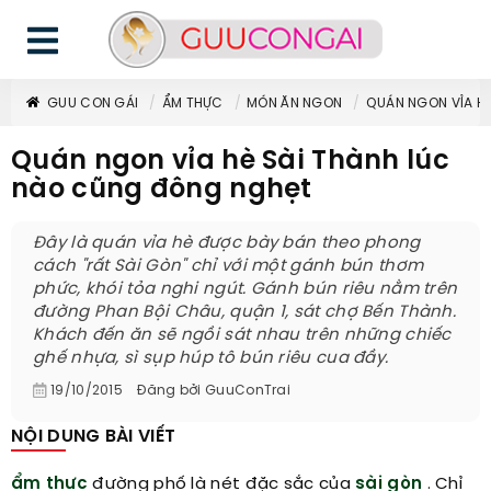
GUU CON GÁI
ẨM THỰC
MÓN ĂN NGON
QUÁN NGON VỈA H
Quán ngon vỉa hè Sài Thành lúc
nào cũng đông nghẹt
Đây là quán vỉa hè được bày bán theo phong
cách "rất Sài Gòn" chỉ với một gánh bún thơm
phức, khói tỏa nghi ngút. Gánh bún riêu nằm trên
đường Phan Bội Châu, quận 1, sát chợ Bến Thành.
Khách đến ăn sẽ ngồi sát nhau trên những chiếc
ghế nhựa, sì sụp húp tô bún riêu cua đầy.
19/10/2015
Đăng bởi
GuuConTrai
NỘI DUNG BÀI VIẾT
ẩm thực
đường phố là nét đặc sắc của
sài gòn
. Chỉ