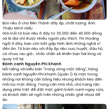
Bún riêu ở chợ Bến Thành đầy ắp, chất lượng. Ảnh:
Thiệu Minh Hiếu
Giá mỗi tô bún riêu ở đây từ 35.000 đến 40.000 đồng
và là địa chỉ được nhiều người yêu thích. Thi thoảng
ngồi ở đây, bạn còn bắt gặp hình ảnh những nghệ sĩ
đến ăn. Tô bún riêu với đầy ắp riêu cua, huyết, đậu hũ,
cà chua, rau giá... chắc chắn sẽ khiến bạn hài lòng và
quay trở lại.
Bánh canh Nguyễn Phi Khanh
Nổi tiếng với kiểu bán "trong vòng một tiếng", hàng
bánh canh Nguyễn Phi Khanh (quận 1) là một trong
những nơi không cần bảng hiệu nhưng khách kéo đến
mỗi lúc một đông. Trong căn nhà nhỏ, chủ hàng tận
dụng phía trệt để đặt một gánh bánh canh ngay cửa,
và khách đến sẽ ngồi trên những chiếc ghế nhựa để
ăn.