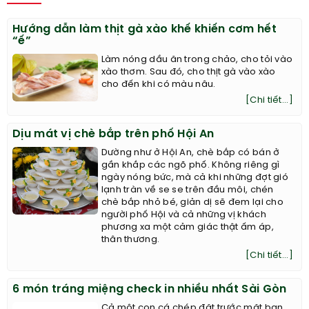
Hướng dẫn làm thịt gà xào khế khiến cơm hết
“ế”
Làm nóng dầu ăn trong chảo, cho tỏi vào
xào thơm. Sau đó, cho thịt gà vào xào
cho đến khi có màu nâu.
[Chi tiết...]
Dịu mát vị chè bắp trên phố Hội An
Dường như ở Hội An, chè bắp có bán ở
gần khắp các ngõ phố. Không riêng gì
ngày nóng bức, mà cả khi những đợt gió
lạnh tràn về se se trên đầu môi, chén
chè bắp nhỏ bé, giản dị sẽ đem lại cho
người phố Hội và cả những vị khách
phương xa một cảm giác thật ấm áp,
thân thương.
[Chi tiết...]
6 món tráng miệng check in nhiều nhất Sài Gòn
Cả một con cá chép đặt trước mặt bạn