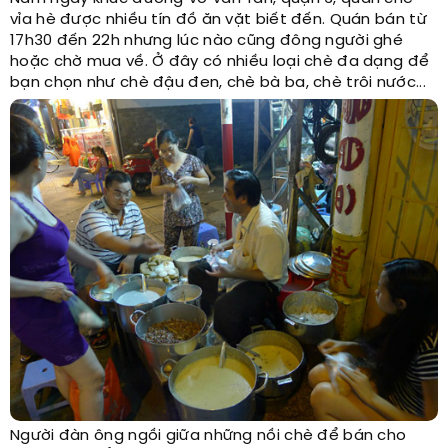
vỉa hè được nhiều tín đồ ăn vặt biết đến. Quán bán từ
17h30 đến 22h nhưng lúc nào cũng đông người ghé
hoặc chờ mua về. Ở đây có nhiều loại chè đa dạng để
bạn chọn như chè đậu đen, chè bà ba, chè trôi nước...
Người đàn ông ngồi giữa những nồi chè để bán cho