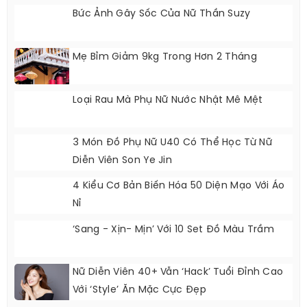
Bức Ảnh Gây Sốc Của Nữ Thần Suzy
Mẹ Bỉm Giảm 9kg Trong Hơn 2 Tháng
Loại Rau Mà Phụ Nữ Nước Nhật Mê Mệt
3 Món Đồ Phụ Nữ U40 Có Thể Học Từ Nữ
Diễn Viên Son Ye Jin
4 Kiểu Cơ Bản Biến Hóa 50 Diện Mạo Với Áo
Nỉ
‘Sang - Xịn- Mịn’ Với 10 Set Đồ Màu Trầm
Nữ Diễn Viên 40+ Vẫn ‘hack’ Tuổi Đỉnh Cao
Với ‘style’ Ăn Mặc Cực Đẹp