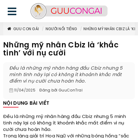
GUU CON GÁI
NGƯỜI NỔI TIẾNG
NHỮNG MỸ NHÂN CBIZ LÀ ‘KHẮ
Những mỹ nhân Cbiz là ‘khắc
tinh’ với nụ cười
Đều là những mỹ nhân hàng đầu Cbiz nhưng 5
minh tinh này lại có không ít khoảnh khắc mất
điểm vì nụ cười chưa hoàn hảo.
11/04/2025
Đăng bởi
GuuConTrai
NỘI DUNG BÀI VIẾT
Đều là những mỹ nhân hàng đầu Cbiz nhưng 5 minh
tinh này lại có không ít khoảnh khắc mất điểm vì nụ
cười chưa hoàn hảo.
Trong làng giải trí Hoa Ngữ với những bóng hồng “sắc