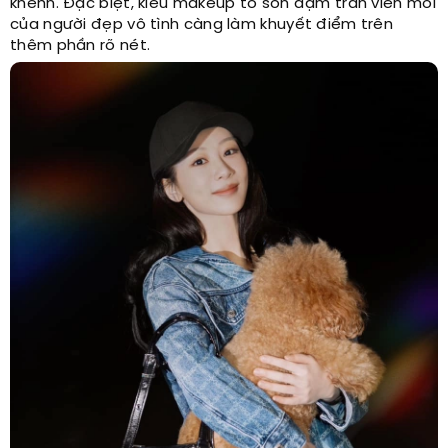
khểnh. Đặc biệt, kiểu makeup tô son đậm tràn viền môi
của người đẹp vô tình càng làm khuyết điểm trên
thêm phần rõ nét.