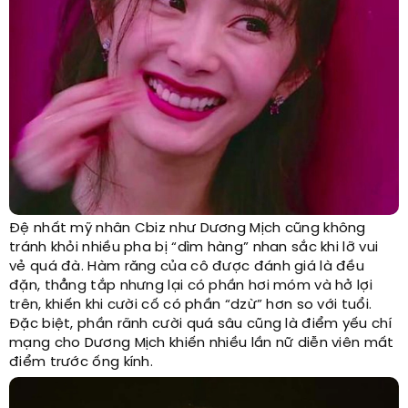
Đệ nhất mỹ nhân Cbiz như Dương Mịch cũng không
tránh khỏi nhiều pha bị “dìm hàng” nhan sắc khi lỡ vui
vẻ quá đà. Hàm răng của cô được đánh giá là đều
đặn, thẳng tắp nhưng lại có phần hơi móm và hở lợi
trên, khiến khi cười cố có phần “dzừ” hơn so với tuổi.
Đặc biệt, phần rãnh cười quá sâu cũng là điểm yếu chí
mạng cho Dương Mịch khiến nhiều lần nữ diễn viên mất
điểm trước ống kính.