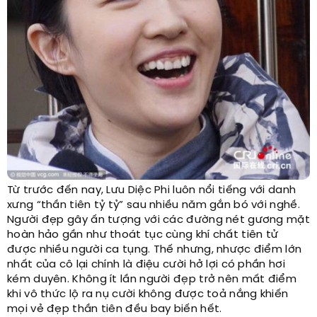
Từ trước đến nay, Lưu Diệc Phi luôn nổi tiếng với danh
xưng “thần tiên tỷ tỷ” sau nhiều năm gắn bó với nghề.
Người đẹp gây ấn tượng với các đường nét gương mặt
hoàn hảo gần như thoát tục cùng khí chất tiên tử
được nhiều người ca tụng. Thế nhưng, nhược điểm lớn
nhất của cô lại chính là điệu cười hở lợi có phần hơi
kém duyên. Không ít lần người đẹp trở nên mất điểm
khi vô thức lộ ra nụ cười không được toả nắng khiến
mọi vẻ đẹp thần tiên đều bay biến hết.