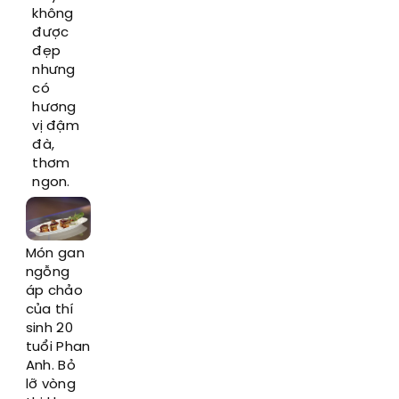
không
được
đẹp
nhưng
có
hương
vị đậm
đà,
thơm
ngon.
Món gan
ngỗng
áp chảo
của thí
sinh 20
tuổi Phan
Anh. Bỏ
lỡ vòng