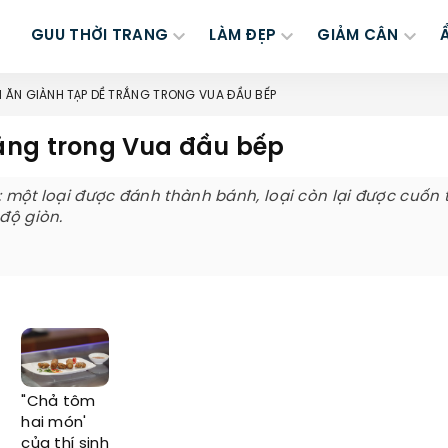
GUU THỜI TRANG
LÀM ĐẸP
GIẢM CÂN
ĂN GIÀNH TẠP DỀ TRẮNG TRONG VUA ĐẦU BẾP
ắng trong Vua đầu bếp
: một loại được đánh thành bánh, loại còn lại được cuốn 
 độ giòn.
"Chả tôm
hai món'
của thí sinh