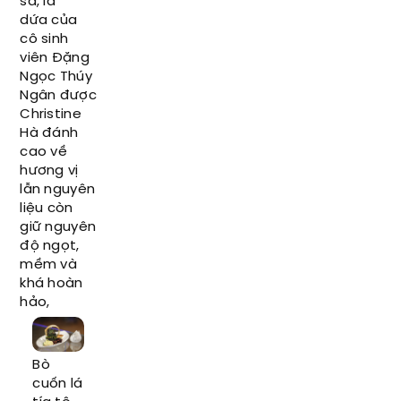
sả, lá
dứa của
cô sinh
viên Đặng
Ngọc Thúy
Ngân được
Christine
Hà đánh
cao về
hương vị
lẫn nguyên
liệu còn
giữ nguyên
độ ngọt,
mềm và
khá hoàn
hảo,
Bò
cuốn lá