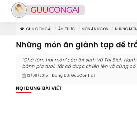
GUU CON GÁI
ẨM THỰC
MÓN ĂN NGON
NHỮNG MÓN 
Những món ăn giành tạp dề tr
"Chả tôm hai món' của thí sinh Vũ Thị Bích Hạnh
bánh pía tươi. Tất cả được chiên lên và cùng có
13/09/2015
Đăng bởi
GuuConTrai
NỘI DUNG BÀI VIẾT