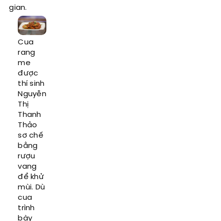
gian.
Cua
rang
me
được
thí sinh
Nguyễn
Thị
Thanh
Thảo
sơ chế
bằng
rượu
vang
để khử
mùi. Dù
cua
trình
bày