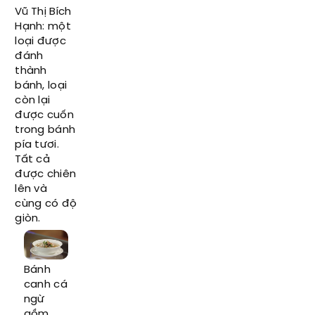
Vũ Thị Bích
Hạnh: một
loại được
đánh
thành
bánh, loại
còn lại
được cuốn
trong bánh
pía tươi.
Tất cả
được chiên
lên và
cùng có độ
giòn.
Bánh
canh cá
ngừ
gồm