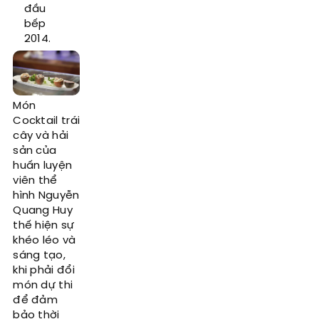
đầu
bếp
2014.
Món
Cocktail trái
cây và hải
sản của
huấn luyện
viên thể
hình Nguyễn
Quang Huy
thế hiện sự
khéo léo và
sáng tạo,
khi phải đổi
món dự thi
để đảm
bảo thời