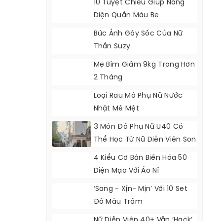
10 Tuyệt Chiêu Giúp Nàng
Diện Quần Màu Be
Bức Ảnh Gây Sốc Của Nữ
Thần Suzy
Mẹ Bỉm Giảm 9kg Trong Hơn
2 Tháng
Loại Rau Mà Phụ Nữ Nước
Nhật Mê Mệt
3 Món Đồ Phụ Nữ U40 Có
Thể Học Từ Nữ Diễn Viên Son
Ye Jin
4 Kiểu Cơ Bản Biến Hóa 50
Diện Mạo Với Áo Nỉ
‘Sang - Xịn- Mịn’ Với 10 Set
Đồ Màu Trầm
Nữ Diễn Viên 40+ Vẫn ‘hack’