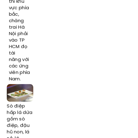
thi khu
vực phía
bắc,
chàng
trai Hà
Nội phải
vào TP
HCM đọ
tài
năng với
các ứng
viên phía
Nam.
Sò điệp
hấp lá dứa
gồm sò
điệp, đậu
hũ non, lá