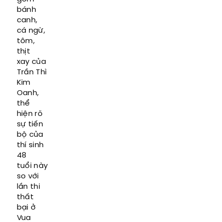
bánh
canh,
cá ngừ,
tôm,
thịt
xay của
Trần Thì
Kim
Oanh,
thể
hiện rõ
sự tiến
bộ của
thí sinh
48
tuổi này
so với
lần thi
thất
bại ở
Vua