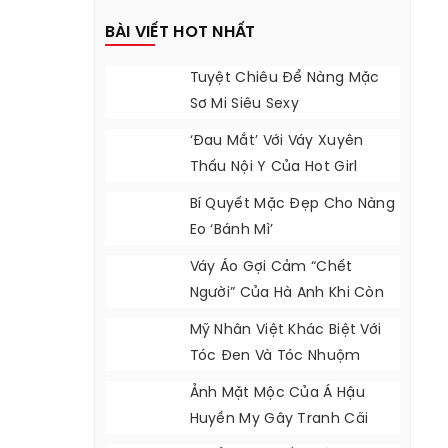
BÀI VIẾT HOT NHẤT
Tuyệt Chiêu Để Nàng Mặc
Sơ Mi Siêu Sexy
‘Đau Mắt’ Với Váy Xuyên
Thấu Nội Y Của Hot Girl
Hollywood
Bí Quyết Mặc Đẹp Cho Nàng
Eo ‘bánh Mì’
Váy Áo Gợi Cảm “chết
Người” Của Hà Anh Khi Còn
Độc Thân
Mỹ Nhân Việt Khác Biệt Với
Tóc Đen Và Tóc Nhuộm
Ảnh Mặt Mộc Của Á Hậu
Huyền My Gây Tranh Cãi