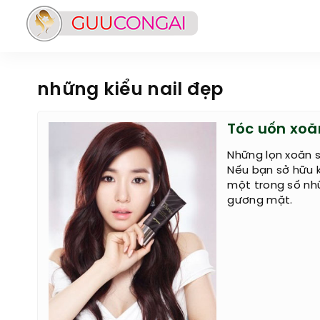
những kiểu nail đẹp
Tóc uốn xoă
Những lọn xoăn 
Nếu bạn sở hữu k
một trong số nhữ
gương mặt.