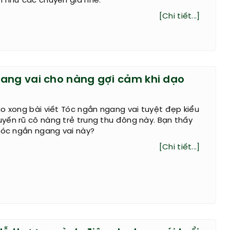
h như các chuyên gia nhé.
[Chi tiết...]
ang vai cho nàng gợi cảm khi dạo
o xong bài viết Tóc ngắn ngang vai tuyệt đẹp kiểu
yến rũ cô nàng trẻ trung thu đông này. Bạn thấy
tóc ngắn ngang vai này?
[Chi tiết...]