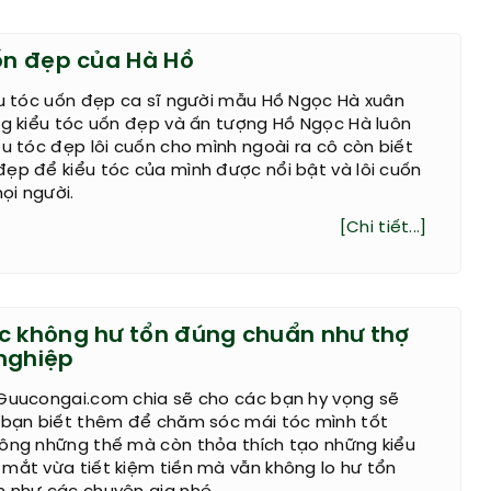
uốn đẹp của Hà Hồ
ểu tóc uốn đẹp ca sĩ người mẫu Hồ Ngọc Hà xuân
ng kiểu tóc uốn đẹp và ấn tượng Hồ Ngọc Hà luôn
ểu tóc đẹp lôi cuốn cho mình ngoài ra cô còn biết
ẹp để kiểu tóc của mình được nổi bật và lôi cuốn
ọi người.
[Chi tiết...]
c không hư tổn đúng chuẩn như thợ
nghiệp
 Guucongai.com chia sẽ cho các bạn hy vọng sẽ
c bạn biết thêm để chăm sóc mái tóc mình tốt
hông những thế mà còn thỏa thích tạo những kiểu
mắt vừa tiết kiệm tiền mà vẫn không lo hư tổn