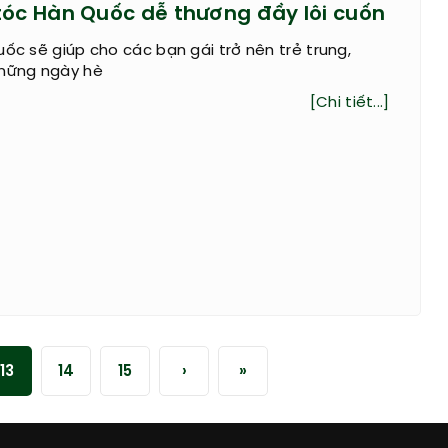
tóc Hàn Quốc dễ thương đầy lôi cuốn
uốc sẽ giúp cho các bạn gái trở nên trẻ trung,
những ngày hè
[Chi tiết...]
13
14
15
›
»