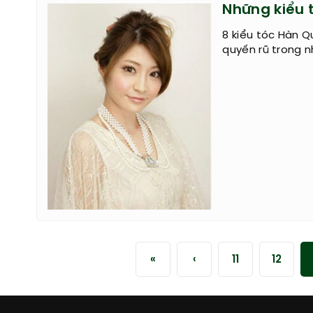
Những kiểu 
8 kiểu tóc Hàn Q
quyến rũ trong 
«
‹
11
12