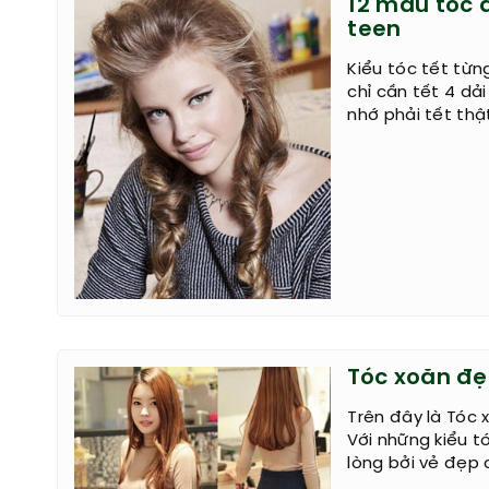
12 mẫu tóc 
teen
Kiểu tóc tết từn
chỉ cần tết 4 dải
nhớ phải tết thậ
Tóc xoăn đẹ
Trên đây là Tóc 
Với những kiểu 
lòng bởi vẻ đẹp 