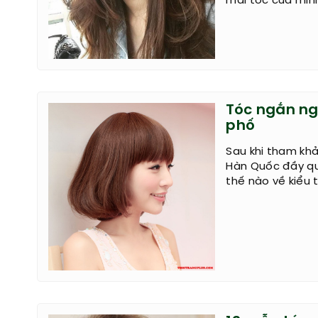
mái tóc của mìn
Tóc ngắn ng
phố
Sau khi tham khả
Hàn Quốc đầy qu
thế nào về kiểu 