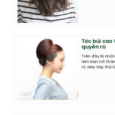
Tóc búi cao 
quyến rũ
Trên đây là nhữn
làm bạn trở thàn
rũ. Nào hãy thử 