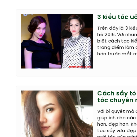
3 kiểu tóc 
Trên đây là 3 ki
hè 2016. Với nhữ
biết cách tạo ki
trang điểm làm đ
hơn trước mắt m
Cách sấy tó
tóc chuyên 
Với bí quyết mà
giúp ích cho cá
hơn, đẹp hơn. K
tóc sấy vừa đẹp 