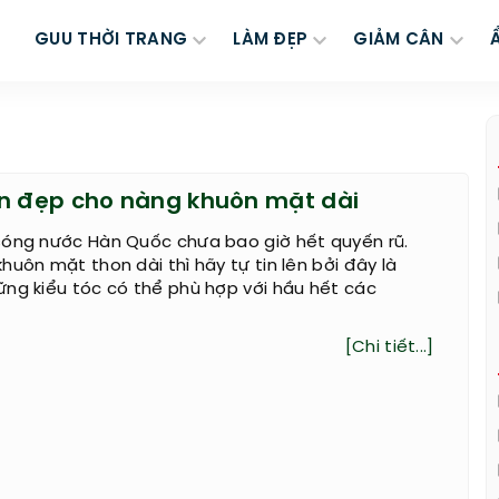
GUU THỜI TRANG
LÀM ĐẸP
GIẢM CÂN
n đẹp cho nàng khuôn mặt dài
sóng nước Hàn Quốc chưa bao giờ hết quyến rũ.
huôn mặt thon dài thì hãy tự tin lên bởi đây là
ng kiểu tóc có thể phù hợp với hầu hết các
[Chi tiết...]