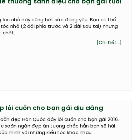
dễ thương sành điệu cho bạn gái tuổi
g lọn nhỏ này cũng hết sức đáng yêu. Bạn có thể
 tóc nhỏ (2 dải phía trước và 2 dải sau tai) nhưng
t chặt.
[Chi tiết...]
p lôi cuốn cho bạn gái dịu dàng
xoăn đẹp Hàn Quốc đầy lôi cuốn cho bạn gái 2016.
tóc xoăn ngắn đẹp ấn tượng chắc hẳn bạn sẽ hài
của mình với những kiểu tóc khác nhau.