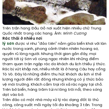
Trên trần hang Đầu Gỗ nơi xuất hiện nhiều chữ Trung
Quốc nhất trong các hang. Ảnh:
Minh Cương
Rác thải ở nhiều nơi
lý sơn
được ví như "đảo tiên" nằm giữa biển khơi với làn
nước trong xanh, phong cảnh thiên nhiên hoang sơ,
quyến rũ lòng người. Nhưng thời gian gần đây, mọi
người tới Lý Sơn vô cùng ngạc nhiên khi những điểm
tham quan tràn ngập rác do khách du lịch thiếu ý thức.
Rác bị vứt khắp nơi, nhiều nhất là ở hang Câu hay cổng
Tò Vò. Đây là những điểm thu hút khách du lịch vì thế
lượng người đến rất đông nhưng không có ý thức bảo
vệ môi trường. Khách cắm trại rồi xả rác ngay tại chỗ.
Trên bờ biển, hàng trăm túi ni lông trôi nổi, theo sóng
dạt vào bờ.
Trên đảo có một nhà máy xử lý rác dạng đốt lò thủ
công, công suất mỗi ngày tối đa khoảng 3 tấn. Trong