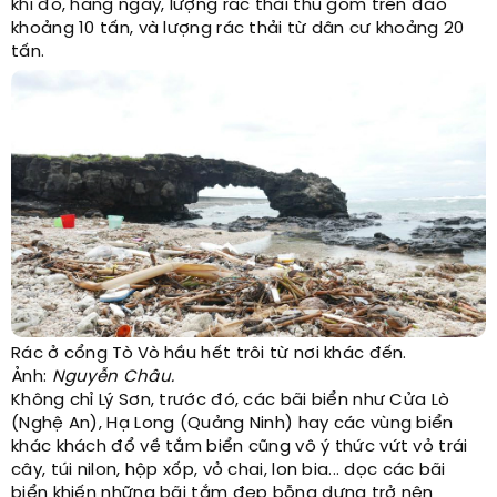
khi đó, hàng ngày, lượng rác thải thu gom trên đảo
khoảng 10 tấn, và lượng rác thải từ dân cư khoảng 20
tấn.
Rác ở cổng Tò Vò hầu hết trôi từ nơi khác đến.
Ảnh:
Nguyễn Châu.
Không chỉ Lý Sơn, trước đó, các bãi biển như Cửa Lò
(Nghệ An), Hạ Long (Quảng Ninh) hay các vùng biển
khác khách đổ về tắm biển cũng vô ý thức vứt vỏ trái
cây, túi nilon, hộp xốp, vỏ chai, lon bia... dọc các bãi
biển khiến những bãi tắm đẹp bỗng dưng trở nên