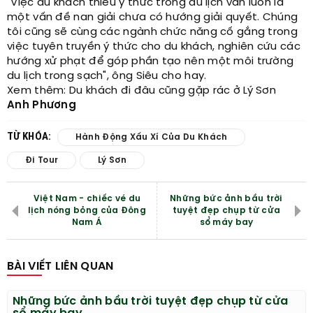
"Việc du khách thiếu ý thức trong du lịch vẫn luôn là
một vấn đề nan giải chưa có hướng giải quyết. Chúng
tôi cũng sẽ cùng các ngành chức năng cố gắng trong
việc tuyên truyền ý thức cho du khách, nghiên cứu các
hướng xử phạt để góp phần tạo nên một môi trường
du lịch trong sạch", ông Siêu cho hay.
Xem thêm: Du khách đi đâu cũng gặp rác ở Lý Sơn
Anh Phương
TỪ KHÓA:
Hành Động Xấu Xí Của Du Khách
Đi Tour
Lý Sơn
Việt Nam - chiếc vé du
Những bức ảnh bầu trời
lịch nóng bỏng của Đông
tuyệt đẹp chụp từ cửa
Nam Á
sổ máy bay
BÀI VIẾT LIÊN QUAN
Những bức ảnh bầu trời tuyệt đẹp chụp từ cửa