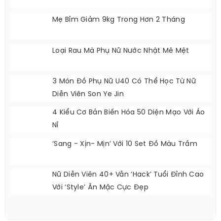
Mẹ Bỉm Giảm 9kg Trong Hơn 2 Tháng
Loại Rau Mà Phụ Nữ Nước Nhật Mê Mệt
3 Món Đồ Phụ Nữ U40 Có Thể Học Từ Nữ
Diễn Viên Son Ye Jin
4 Kiểu Cơ Bản Biến Hóa 50 Diện Mạo Với Áo
Nỉ
‘Sang - Xịn- Mịn’ Với 10 Set Đồ Màu Trầm
Nữ Diễn Viên 40+ Vẫn ‘hack’ Tuổi Đỉnh Cao
Với ‘style’ Ăn Mặc Cực Đẹp