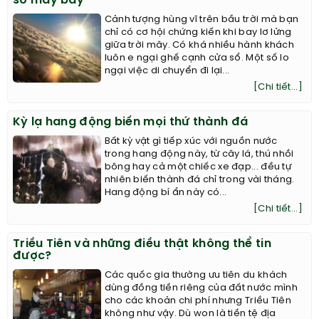
sổ máy bay
Cảnh tượng hùng vĩ trên bầu trời mà bạn
chỉ có cơ hội chứng kiến khi bay lơ lửng
giữa trời mây. Có khá nhiều hành khách
luôn e ngại ghế cạnh cửa sổ. Một số lo
ngại việc di chuyển đi lại...
[Chi tiết...]
Kỳ lạ hang động biến mọi thứ thành đá
Bất kỳ vật gì tiếp xúc với nguồn nước
trong hang động này, từ cây lá, thú nhồi
bông hay cả một chiếc xe đạp... đều tự
nhiên biến thành đá chỉ trong vài tháng.
Hang động bí ẩn này có...
[Chi tiết...]
Triều Tiên và những điều thật không thể tin
được?
Các quốc gia thường ưu tiên du khách
dùng đồng tiền riêng của đất nước mình
cho các khoản chi phí nhưng Triều Tiên
không như vậy. Dù won là tiền tệ địa