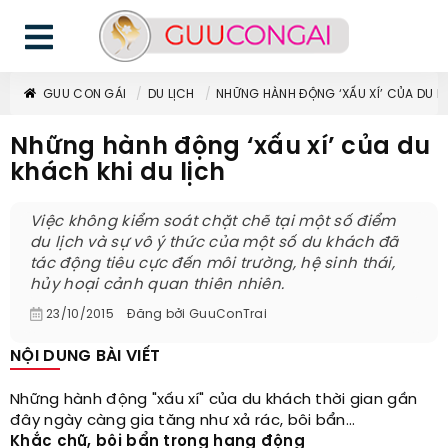
GUU CON GÁI
DU LỊCH
NHỮNG HÀNH ĐỘNG ‘XẤU XÍ’ CỦA DU K
Những hành động ‘xấu xí’ của du
khách khi du lịch
Việc không kiểm soát chặt chẽ tại một số điểm
du lịch và sự vô ý thức của một số du khách đã
tác động tiêu cực đến môi trường, hệ sinh thái,
hủy hoại cảnh quan thiên nhiên.
23/10/2015
Đăng bởi
GuuConTrai
NỘI DUNG BÀI VIẾT
Những hành động "xấu xí" của du khách thời gian gần
đây ngày càng gia tăng như xả rác, bôi bẩn...
Khắc chữ, bôi bẩn trong hang động