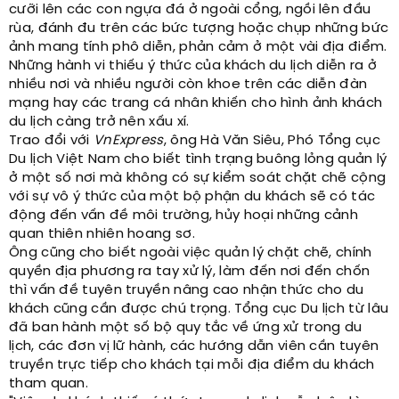
cưỡi lên các con ngựa đá ở ngoài cổng, ngồi lên đầu
rùa, đánh đu trên các bức tượng hoặc chụp những bức
ảnh mang tính phô diễn, phản cảm ở một vài địa điểm.
Những hành vi thiếu ý thức của khách du lịch diễn ra ở
nhiều nơi và nhiều người còn khoe trên các diễn đàn
mạng hay các trang cá nhân khiến cho hình ảnh khách
du lịch càng trở nên xấu xí.
Trao đổi với
VnExpress
, ông Hà Văn Siêu, Phó Tổng cục
Du lịch Việt Nam cho biết tình trạng buông lỏng quản lý
ở một số nơi mà không có sự kiểm soát chặt chẽ cộng
với sự vô ý thức của một bộ phận du khách sẽ có tác
động đến vấn đề môi trường, hủy hoại những cảnh
quan thiên nhiên hoang sơ.
Ông cũng cho biết ngoài việc quản lý chặt chẽ, chính
quyền địa phương ra tay xử lý, làm đến nơi đến chốn
thì vấn đề tuyên truyền nâng cao nhận thức cho du
khách cũng cần được chú trọng. Tổng cục Du lịch từ lâu
đã ban hành một số bộ quy tắc về ứng xử trong du
lịch, các đơn vị lữ hành, các hướng dẫn viên cần tuyên
truyền trực tiếp cho khách tại mỗi địa điểm du khách
tham quan.