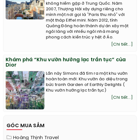
không hiếm gặp ở Trung Quốc. Năm
2007, Thượng Hải xây dựng riêng cho
mình một nơi gọi là "Paris thu nhỏ" với
một tháp Eiffel mini. Năm 2012, tỉnh
Quảng Đông hoàn thành dự án xây một
ngôi làng với nhiều ngôi nhà mang
phong cách kiến trúc y hệt ở Áo.
[Chi tiết...]
Khám phá “Khu vườn hưởng lạc trần tục” của
Dior
Lần này Simons đã tìm ra một khu vườn
hoàn toàn mới: Khu vườn ảo diệu trong
bức tranh Garden of Earthly Delights (
Khu vườn hưởng lạc trần tục)
[Chi tiết...]
GÓC MUA SẮM
Hoàng Thịnh Travel