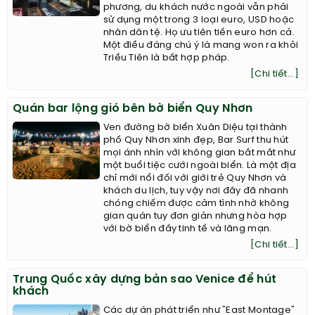
phương, du khách nước ngoài vẫn phải
sử dụng một trong 3 loại euro, USD hoặc
nhân dân tệ. Họ ưu tiên tiền euro hơn cả.
Một điều đáng chú ý là mang won ra khỏi
Triều Tiên là bất hợp pháp.
[Chi tiết...]
Quán bar lộng gió bên bờ biển Quy Nhơn
Ven đường bờ biển Xuân Diệu tại thành
phố Quy Nhơn xinh đẹp, Bar Surf thu hút
mọi ánh nhìn với không gian bắt mắt như
một buổi tiệc cưới ngoài biển. Là một địa
chỉ mới nổi đối với giới trẻ Quy Nhơn và
khách du lịch, tuy vậy nơi đây đã nhanh
chóng chiếm được cảm tình nhờ không
gian quán tuy đơn giản nhưng hòa hợp
với bờ biển đầy tinh tế và lãng mạn.
[Chi tiết...]
Trung Quốc xây dựng bản sao Venice để hút
khách
Các dự án phát triển như "East Montage"