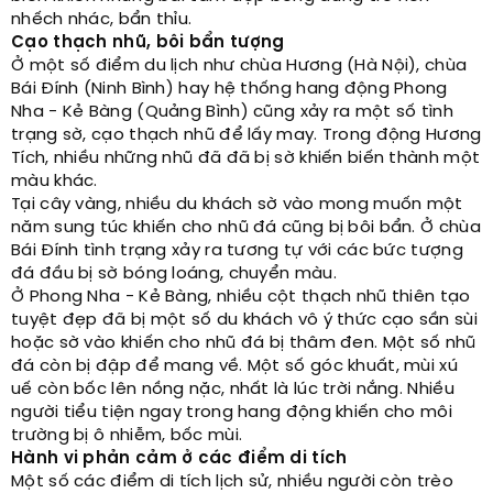
nhếch nhác, bẩn thỉu.
Cạo thạch nhũ, bôi bẩn tượng
Ở một số điểm du lịch như chùa Hương (Hà Nội), chùa
Bái Đính (Ninh Bình) hay hệ thống hang động Phong
Nha - Kẻ Bàng (Quảng Bình) cũng xảy ra một số tình
trạng sờ, cạo thạch nhũ để lấy may. Trong động Hương
Tích, nhiều những nhũ đã đã bị sờ khiến biến thành một
màu khác.
Tại cây vàng, nhiều du khách sờ vào mong muốn một
năm sung túc khiến cho nhũ đá cũng bị bôi bẩn. Ở chùa
Bái Đính tình trạng xảy ra tương tự với các bức tượng
đá đầu bị sờ bóng loáng, chuyển màu.
Ở Phong Nha - Kẻ Bàng, nhiều cột thạch nhũ thiên tạo
tuyệt đẹp đã bị một số du khách vô ý thức cạo sần sùi
hoặc sờ vào khiến cho nhũ đá bị thâm đen. Một số nhũ
đá còn bị đập để mang về. Một số góc khuất, mùi xú
uế còn bốc lên nồng nặc, nhất là lúc trời nắng. Nhiều
người tiểu tiện ngay trong hang động khiến cho môi
trường bị ô nhiễm, bốc mùi.
Hành vi phản cảm ở các điểm di tích
Một số các điểm di tích lịch sử, nhiều người còn trèo