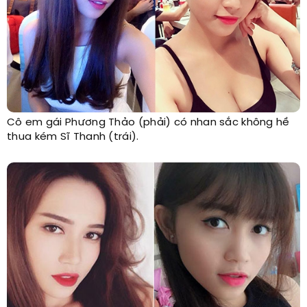
Cô em gái Phương Thảo (phải) có nhan sắc không hề
thua kém Sĩ Thanh (trái).