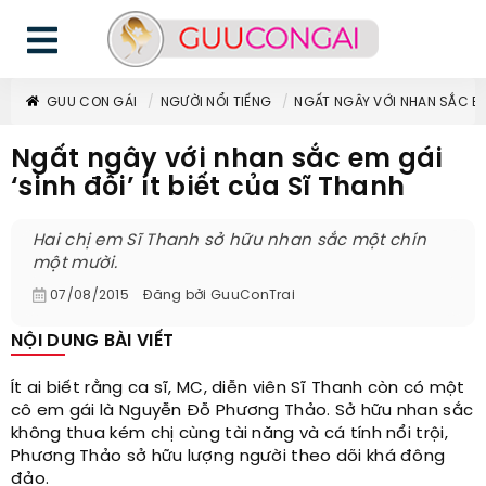
GUU CON GÁI
NGƯỜI NỔI TIẾNG
NGẤT NGÂY VỚI NHAN SẮC EM 
Ngất ngây với nhan sắc em gái
‘sinh đôi’ ít biết của Sĩ Thanh
Hai chị em Sĩ Thanh sở hữu nhan sắc một chín
một mười.
07/08/2015
Đăng bởi
GuuConTrai
NỘI DUNG BÀI VIẾT
Ít ai biết rằng ca sĩ, MC, diễn viên Sĩ Thanh còn có một
cô em gái là Nguyễn Đỗ Phương Thảo. Sở hữu nhan sắc
không thua kém chị cùng tài năng và cá tính nổi trội,
Phương Thảo sở hữu lượng người theo dõi khá đông
đảo.