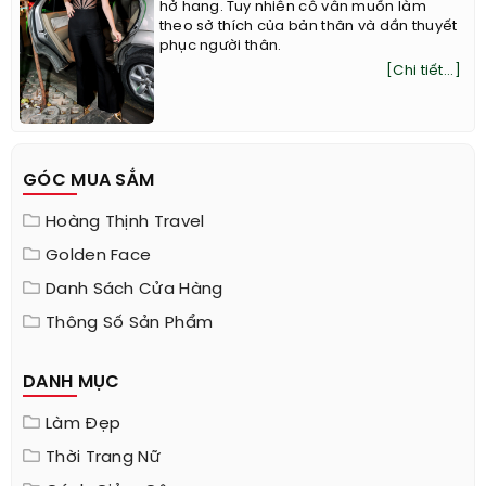
hở hang. Tuy nhiên cô vẫn muốn làm
theo sở thích của bản thân và dần thuyết
phục người thân.
[Chi tiết...]
GÓC MUA SẮM
Hoàng Thịnh Travel
Golden Face
Danh Sách Cửa Hàng
Thông Số Sản Phẩm
DANH MỤC
Làm Đẹp
Thời Trang Nữ