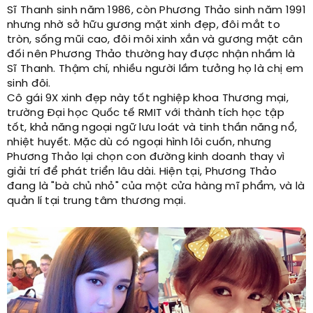
Sĩ Thanh sinh năm 1986, còn Phương Thảo sinh năm 1991
nhưng nhờ sở hữu gương mặt xinh đẹp, đôi mắt to
tròn, sống mũi cao, đôi môi xinh xắn và gương mặt cân
đối nên Phương Thảo thường hay được nhận nhầm là
Sĩ Thanh. Thậm chí, nhiều người lầm tưởng họ là chị em
sinh đôi.
Cô gái 9X xinh đẹp này tốt nghiệp khoa Thương mại,
trường Đại học Quốc tế RMIT với thành tích học tập
tốt, khả năng ngoại ngữ lưu loát và tinh thần năng nổ,
nhiệt huyết. Mặc dù có ngoại hình lôi cuốn, nhưng
Phương Thảo lại chọn con đường kinh doanh thay vì
giải trí để phát triển lâu dài. Hiện tại, Phương Thảo
đang là "bà chủ nhỏ" của một cửa hàng mĩ phẩm, và là
quản lí tại trung tâm thương mại.