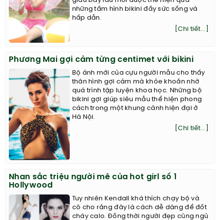
giấu bấy lâu mới được thể hiện qua
những tấm hình bikini đầy sức sống và
hấp dẫn.
[Chi tiết...]
Phương Mai gợi cảm từng centimet với bikini
Bộ ảnh mới của cựu người mẫu cho thấy
thân hình gợi cảm mà khỏe khoắn nhờ
quá trình tập luyện khoa học. Những bộ
bikini gợi giúp siêu mẫu thể hiện phong
cách trong một khung cảnh hiện đại ở
Hà Nội.
[Chi tiết...]
Nhan sắc triệu người mê của hot girl số 1
Hollywood
Tuy nhiên Kendall khá thích chạy bộ và
cô cho rằng đây là cách dễ dàng để đốt
cháy calo. Đồng thời người đẹp cũng ngủ