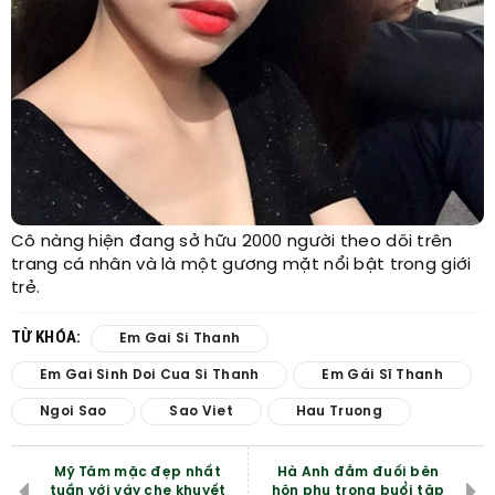
Cô nàng hiện đang sở hữu 2000 người theo dõi trên
trang cá nhân và là một gương mặt nổi bật trong giới
trẻ.
TỪ KHÓA:
Em Gai Si Thanh
Em Gai Sinh Doi Cua Si Thanh
Em Gái Sĩ Thanh
Ngoi Sao
Sao Viet
Hau Truong
Mỹ Tâm mặc đẹp nhất
Hà Anh đắm đuối bên
tuần với váy che khuyết
hôn phu trong buổi tập