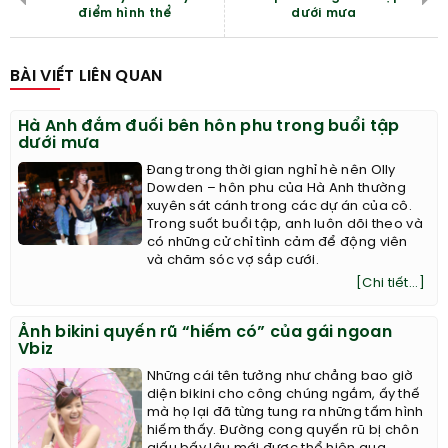
điểm hình thể
dưới mưa
BÀI VIẾT LIÊN QUAN
Hà Anh đắm đuối bên hôn phu trong buổi tập
dưới mưa
Đang trong thời gian nghỉ hè nên Olly
Dowden – hôn phu của Hà Anh thường
xuyên sát cánh trong các dự án của cô.
Trong suốt buổi tập, anh luôn dõi theo và
có những cử chỉ tình cảm để động viên
và chăm sóc vợ sắp cưới.
[Chi tiết...]
Ảnh bikini quyến rũ “hiếm có” của gái ngoan
Vbiz
Những cái tên tưởng như chẳng bao giờ
diện bikini cho công chúng ngắm, ấy thế
mà họ lại đã từng tung ra những tấm hình
hiếm thấy. Đường cong quyến rũ bị chôn