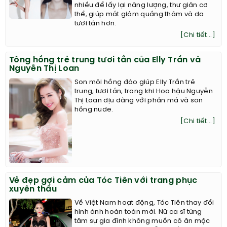
nhiều để lấy lại năng lượng, thư giãn cơ
thể, giúp mắt giảm quầng thâm và da
tươi tắn hơn.
[Chi tiết...]
Tông hồng trẻ trung tươi tắn của Elly Trần và
Nguyễn Thị Loan
Son môi hồng đào giúp Elly Trần trẻ
trung, tươi tắn, trong khi Hoa hậu Nguyễn
Thị Loan dịu dàng với phấn má và son
hồng nude.
[Chi tiết...]
Vẻ đẹp gợi cảm của Tóc Tiên với trang phục
xuyên thấu
Về Việt Nam hoạt động, Tóc Tiên thay đổi
hình ảnh hoàn toàn mới. Nữ ca sĩ từng
tâm sự gia đình không muốn cô ăn mặc