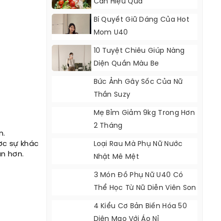
Cân Hiệu Quả
Bí Quyết Giữ Dáng Của Hot
Mom U40
10 Tuyệt Chiêu Giúp Nàng
Diện Quần Màu Be
Bức Ảnh Gây Sốc Của Nữ
Thần Suzy
Mẹ Bỉm Giảm 9kg Trong Hơn
2 Tháng
n.
ợc sự khác
Loại Rau Mà Phụ Nữ Nước
ắn hơn.
Nhật Mê Mệt
3 Món Đồ Phụ Nữ U40 Có
Thể Học Từ Nữ Diễn Viên Son
Ye Jin
4 Kiểu Cơ Bản Biến Hóa 50
Diện Mạo Với Áo Nỉ