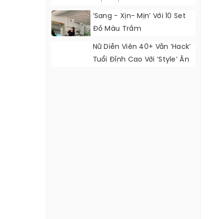
‘Sang - Xịn- Mịn’ Với 10 Set
Đồ Màu Trầm
Nữ Diễn Viên 40+ Vẫn ‘hack’
Tuổi Đỉnh Cao Với ‘style’ Ăn
Mặc Cực Đẹp