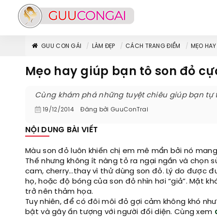
GUU CON GÁI
LÀM ĐẸP
CÁCH TRANG ĐIỂM
MẸO HAY
Mẹo hay giúp bạn tô son đỏ c
Cùng khám phá những tuyệt chiêu giúp bạn tự ti
19/12/2014
Đăng bởi
GuuConTrai
NỘI DUNG BÀI VIẾT
Màu son đỏ luôn khiến chị em mê mẩn bởi nó mang lạ
Thế nhưng không ít nàng tỏ ra ngại ngần và chọn 
cam, cherry…thay vì thử dùng son đỏ. Lý do được 
họ, hoặc độ bóng của son đỏ nhìn hơi “giả”. Mặt k
trở nên thảm họa.
Tuy nhiên, để có đôi môi đỏ gợi cảm không khó như 
bật và gây ấn tượng với người đối diện. Cùng xem