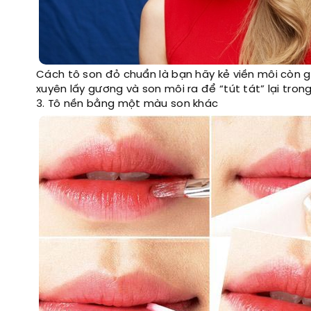
Cách tô son đỏ chuẩn là bạn hãy kẻ viền môi còn g
xuyên lấy gương và son môi ra để “tút tát” lại tron
3. Tô nền bằng một màu son khác