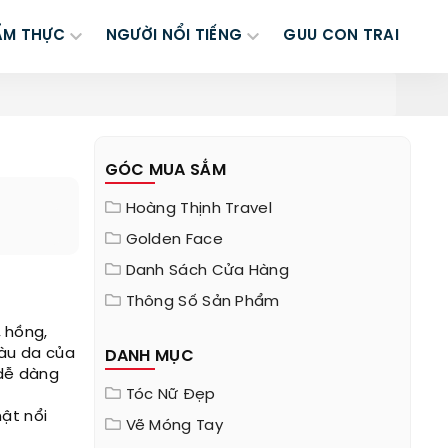
ẨM THỰC
NGƯỜI NỔI TIẾNG
GUU CON TRAI
GÓC MUA SẮM
Hoàng Thịnh Travel
Golden Face
Danh Sách Cửa Hàng
Thông Số Sản Phẩm
 hồng,
màu da của
DANH MỤC
 dễ dàng
Tóc Nữ Đẹp
hật nổi
Vẽ Móng Tay