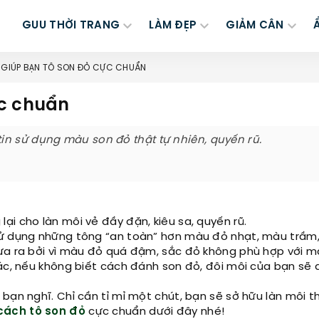
GUU THỜI TRANG
LÀM ĐẸP
GIẢM CÂN
 GIÚP BẠN TÔ SON ĐỎ CỰC CHUẨN
ực chuẩn
n sử dụng màu son đỏ thật tự nhiên, quyến rũ.
i cho làn môi vẻ đầy đặn, kiêu sa, quyến rũ.
sử dụng những tông “an toàn” hơn màu đỏ nhạt, màu trầm,
đưa ra bởi vì màu đỏ quá đậm, sắc đỏ không phù hợp với 
hác, nếu không biết cách đánh son đỏ, đôi môi của bạn sẽ
bạn nghĩ. Chỉ cần tỉ mỉ một chút, bạn sẽ sở hữu làn môi t
cách tô son đỏ
cực chuẩn dưới đây nhé!