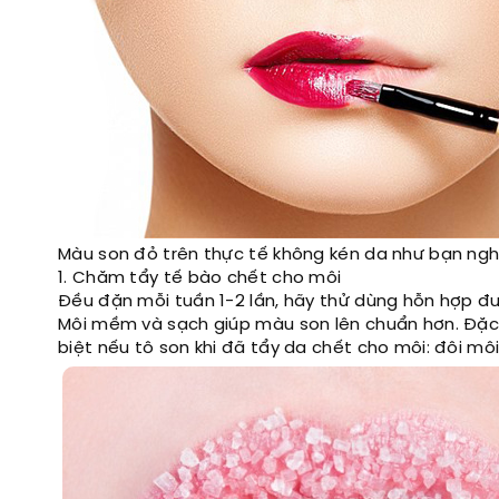
Màu son đỏ trên thực tế không kén da như bạn ngh
1. Chăm tẩy tế bào chết cho môi
Đều đặn mỗi tuần 1-2 lần, hãy thử dùng hỗn hợp đ
Môi mềm và sạch giúp màu son lên chuẩn hơn. Đặc 
biệt nếu tô son khi đã tẩy da chết cho môi: đôi mô