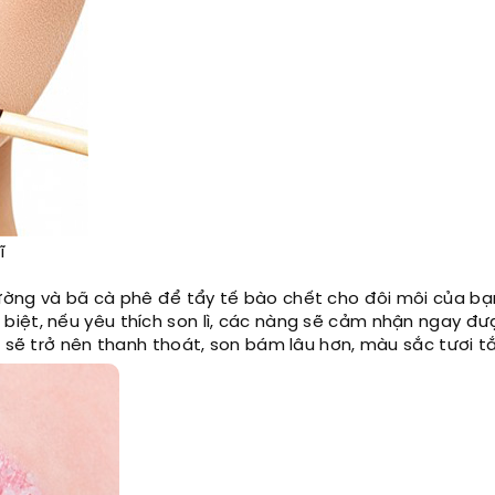
ĩ
ường và bã cà phê để tẩy tế bào chết cho đôi môi của bạ
biệt, nếu yêu thích son lì, các nàng sẽ cảm nhận ngay đư
i sẽ trở nên thanh thoát, son bám lâu hơn, màu sắc tươi t