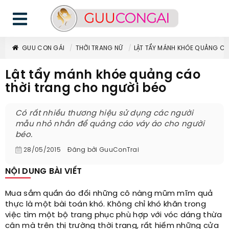
GUU CON GÁI
THỜI TRANG NỮ
LẬT TẨY MÁNH KHÓE QUẢNG C
Lật tẩy mánh khóe quảng cáo
thời trang cho người béo
Có rất nhiều thương hiệu sử dụng các người
mẫu nhỏ nhắn để quảng cáo váy áo cho người
béo.
28/05/2015
Đăng bởi
GuuConTrai
NỘI DUNG BÀI VIẾT
Mua sắm quần áo đối những cô nàng mũm mĩm quả
thực là một bài toán khó. Không chỉ khó khăn trong
việc tìm một bộ trang phục phù hợp với vóc dáng thừa
cân mà trên thị trường thời trang, rất hiếm những cửa