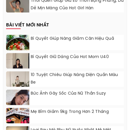
Thói Quen Giúp Giữ Eo Thon Bụng Phẳng, Da
Dẻ Mịn Màng Của Hot Girl Hàn
BÀI VIẾT MỚI NHẤT
Bí Quyết Giúp Nàng Giảm Cân Hiệu Quả
Bí Quyết Giữ Dáng Của Hot Mom U40
10 Tuyệt Chiêu Giúp Nàng Diện Quần Màu
Be
Bức Ảnh Gây Sốc Của Nữ Thần Suzy
Mẹ Bỉm Giảm 9kg Trong Hơn 2 Tháng