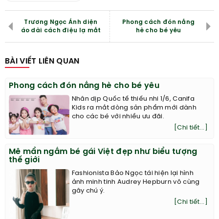
Trương Ngọc Ánh diện
Phong cách đón nắng
áo dài cách điệu lạ mắt
hè cho bé yêu
BÀI VIẾT LIÊN QUAN
Phong cách đón nắng hè cho bé yêu
Nhân dịp Quốc tế thiếu nhi 1/6, Canifa
Kids ra mắt dòng sản phẩm mới dành
cho các bé với nhiều ưu đãi.
[Chi tiết...]
Mê mẩn ngắm bé gái Việt đẹp như biểu tượng
thế giới
Fashionista Bảo Ngọc tái hiện lại hình
ảnh minh tinh Audrey Hepburn vô cùng
gây chú ý.
[Chi tiết...]