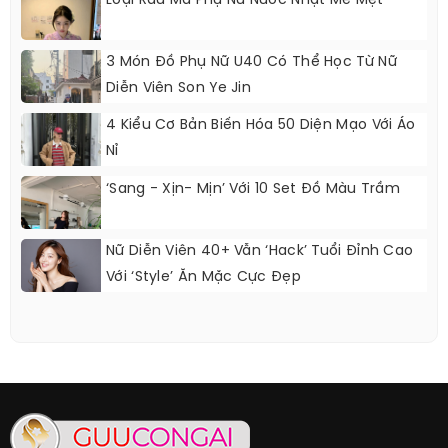
Loại Rau Mà Phụ Nữ Nước Nhật Mê Mệt
3 Món Đồ Phụ Nữ U40 Có Thể Học Từ Nữ
Diễn Viên Son Ye Jin
4 Kiểu Cơ Bản Biến Hóa 50 Diện Mạo Với Áo
Nỉ
‘Sang - Xịn- Mịn’ Với 10 Set Đồ Màu Trầm
Nữ Diễn Viên 40+ Vẫn ‘hack’ Tuổi Đỉnh Cao
Với ‘style’ Ăn Mặc Cực Đẹp