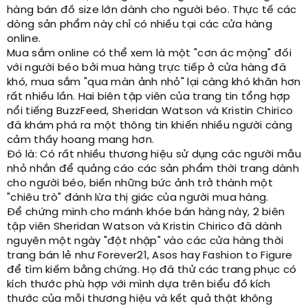
hàng bán đồ size lớn dành cho người béo. Thực tế các
dòng sản phẩm này chỉ có nhiều tại các cửa hàng
online.
Mua sắm online có thể xem là một "cơn ác mộng" đối
với người béo bởi mua hàng trực tiếp ở cửa hàng đã
khó, mua sắm "qua màn ảnh nhỏ" lại càng khó khăn hơn
rất nhiều lần. Hai biên tập viên của trang tin tổng hợp
nổi tiếng BuzzFeed, Sheridan Watson và Kristin Chirico
đã khám phá ra một thông tin khiến nhiều người càng
cảm thấy hoang mang hơn.
Đó là: Có rất nhiều thương hiệu sử dụng các người mẫu
nhỏ nhắn để quảng cáo các sản phẩm thời trang dành
cho người béo, biến những bức ảnh trở thành một
"chiêu trò" đánh lừa thị giác của người mua hàng.
Để chứng minh cho mánh khóe bán hàng này, 2 biên
tập viên Sheridan Watson và Kristin Chirico đã dành
nguyên một ngày "đột nhập" vào các cửa hàng thời
trang bán lẻ như Forever21, Asos hay Fashion to Figure
để tìm kiếm bằng chứng. Họ đã thử các trang phục có
kích thước phù hợp với mình dựa trên biểu đồ kích
thước của mỗi thương hiệu và kết quả thật không