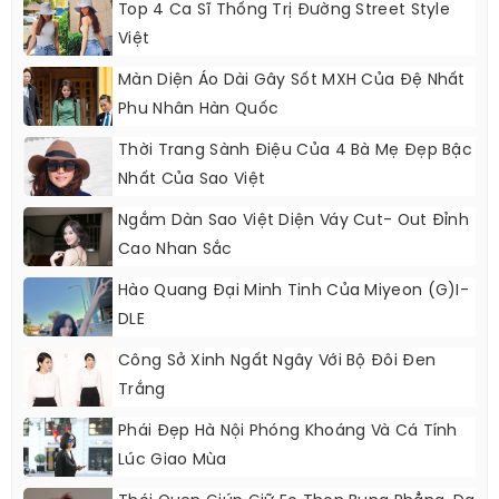
Top 4 Ca Sĩ Thống Trị Đường Street Style
Việt
Màn Diện Áo Dài Gây Sốt MXH Của Đệ Nhất
Phu Nhân Hàn Quốc
Thời Trang Sành Điệu Của 4 Bà Mẹ Đẹp Bậc
Nhất Của Sao Việt
Ngắm Dàn Sao Việt Diện Váy Cut- Out Đỉnh
Cao Nhan Sắc
Hào Quang Đại Minh Tinh Của Miyeon (G)I-
DLE
Công Sở Xinh Ngất Ngây Với Bộ Đôi Đen
Trắng
Phái Đẹp Hà Nội Phóng Khoáng Và Cá Tính
Lúc Giao Mùa