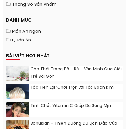
Thông Số Sản Phẩm
DANH MỤC
Món Ăn Ngon
Quán Ăn
BÀI VIẾT HOT NHẤT
Chợ Thời Trang Bổ - Rẻ - Văn Minh Của Giới
Trẻ Sài Gòn
Tóc Tiên Lại ‘chơi Trội’ Với Tóc Bạch Kim
Tinh Chất Vitamin C Giúp Da Sáng Mịn
Bohuslan - Thiên Đường Du Lịch Đảo Của