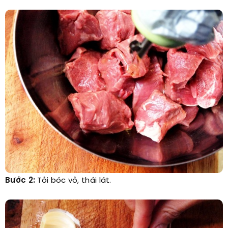
Bước 2:
Tỏi bóc vỏ, thái lát.