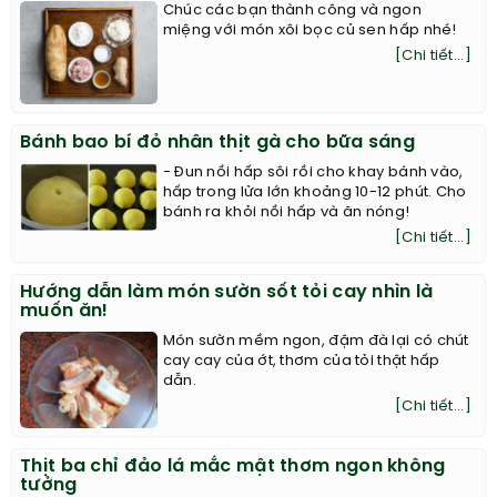
Chúc các bạn thành công và ngon
miệng với món xôi bọc củ sen hấp nhé!
[Chi tiết...]
Bánh bao bí đỏ nhân thịt gà cho bữa sáng
- Đun nồi hấp sôi rồi cho khay bánh vào,
hấp trong lửa lớn khoảng 10-12 phút. Cho
bánh ra khỏi nồi hấp và ăn nóng!
[Chi tiết...]
Hướng dẫn làm món sườn sốt tỏi cay nhìn là
muốn ăn!
Món sườn mềm ngon, đậm đà lại có chút
cay cay của ớt, thơm của tỏi thật hấp
dẫn.
[Chi tiết...]
Thịt ba chỉ đảo lá mắc mật thơm ngon không
tưởng