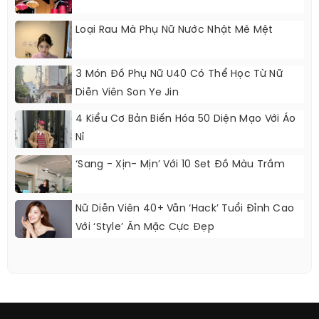
Loại Rau Mà Phụ Nữ Nước Nhật Mê Mệt
3 Món Đồ Phụ Nữ U40 Có Thể Học Từ Nữ
Diễn Viên Son Ye Jin
4 Kiểu Cơ Bản Biến Hóa 50 Diện Mạo Với Áo
Nỉ
‘Sang - Xịn- Mịn’ Với 10 Set Đồ Màu Trầm
Nữ Diễn Viên 40+ Vẫn ‘hack’ Tuổi Đỉnh Cao
Với ‘style’ Ăn Mặc Cực Đẹp