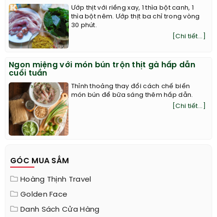
Ướp thịt với riềng xay, 1 thìa bột canh, 1
thìa bột nêm. Ướp thịt ba chỉ trong vòng
30 phút.
[Chi tiết...]
Ngon miệng với món bún trộn thịt gà hấp dẫn
cuối tuần
Thỉnh thoảng thay đổi cách chế biến
món bún để bữa sáng thêm hấp dẫn.
[Chi tiết...]
GÓC MUA SẮM
Hoàng Thịnh Travel
Golden Face
Danh Sách Cửa Hàng