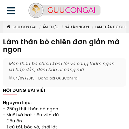
GUU CON GÁI
ẨM THỰC
NẤU ĂN NGON
LÀM THĂN BÒ CHIÊ
Làm thăn bò chiên đơn giản mà
ngon
Món thăn bò chiên kèm tỏi vô cùng thơm ngon
và hấp dẫn, đảm bảo ai cũng mê.
04/09/2015
Đăng bởi
GuuConTrai
NỘI DUNG BÀI VIẾT
Nguyên liệu:
- 250g thịt thăn bò ngon
- Muối và hạt tiêu vừa đủ
- Dầu ăn
- 1 củ tỏi, bóc vỏ, thái lát