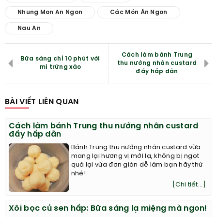
Nhung Mon An Ngon
Các Món Ăn Ngon
Nau An
Cách làm bánh Trung
Bữa sáng chỉ 10 phút với
thu nướng nhân custard
mì trứng xào
đầy hấp dẫn
BÀI VIẾT LIÊN QUAN
Cách làm bánh Trung thu nướng nhân custard
đầy hấp dẫn
Bánh Trung thu nướng nhân custard vừa
mang lại hương vị mới lạ, không bị ngọt
quá lại vừa đơn giản dễ làm bạn hãy thử
nhé!
[Chi tiết...]
Xôi bọc củ sen hấp: Bữa sáng lạ miệng mà ngon!