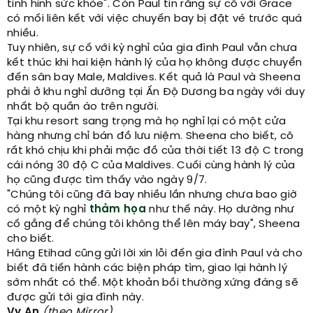
tình hình sức khỏe". Còn Paul tin rằng sự cố với Grace
có mối liên kết với việc chuyến bay bị đặt vé trước quá
nhiều.
Tuy nhiên, sự cố với kỳ nghỉ của gia đình Paul vẫn chưa
kết thúc khi hai kiện hành lý của họ không được chuyển
đến sân bay Male, Maldives. Kết quả là Paul và Sheena
phải ở khu nghỉ dưỡng tại Ấn Độ Dương ba ngày với duy
nhất bộ quần áo trên người.
Tại khu resort sang trọng mà họ nghỉ lại có một cửa
hàng nhưng chỉ bán đồ lưu niệm. Sheena cho biết, cô
rất khó chịu khi phải mặc đồ của thời tiết 13 độ C trong
cái nóng 30 độ C của Maldives. Cuối cùng hành lý của
họ cũng được tìm thấy vào ngày 9/7.
"Chúng tôi cũng đã bay nhiều lần nhưng chưa bao giờ
có một kỳ nghỉ
thảm họa
như thế này. Họ dường như
cố gắng để chúng tôi không thể lên máy bay", Sheena
cho biết.
Hãng Etihad cũng gửi lời xin lỗi đến gia đình Paul và cho
biết đã tiến hành các biện pháp tìm, giao lại hành lý
sớm nhất có thể. Một khoản bồi thường xứng đáng sẽ
được gửi tới gia đình này.
Vy An
(theo Mirror)