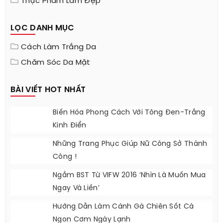
Thực Phẩm Làm Đẹp
LỌC DANH MỤC
Cách Làm Trắng Da
Chăm Sóc Da Mặt
BÀI VIẾT HOT NHẤT
Biến Hóa Phong Cách Với Tông Đen-Trắng
Kinh Điển
Những Trang Phục Giúp Nữ Công Sở Thành
Công !
Ngắm BST Từ VIFW 2016 ‘nhìn Là Muốn Mua
Ngay Và Liền’
Hướng Dẫn Làm Cánh Gà Chiên Sốt Cà
Ngon Cơm Ngày Lạnh