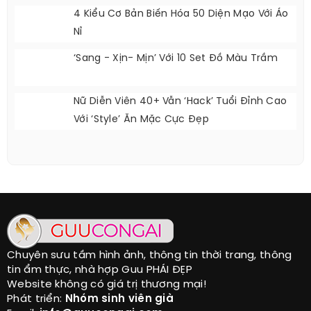
4 Kiểu Cơ Bản Biến Hóa 50 Diện Mạo Với Áo
Nỉ
‘Sang - Xịn- Mịn’ Với 10 Set Đồ Màu Trầm
Nữ Diễn Viên 40+ Vẫn ‘hack’ Tuổi Đỉnh Cao
Với ‘style’ Ăn Mặc Cực Đẹp
Chuyên sưu tầm hình ảnh, thông tin thời trang, thông
tin ẩm thực, nhà hợp Guu PHÁI ĐẸP
Website không có giá trị thương mại!
Phát triển:
Nhóm sinh viên già