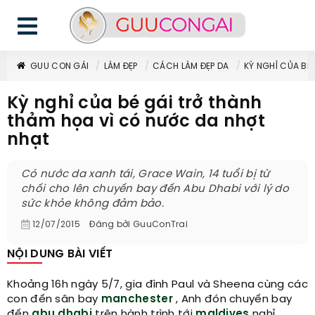
GUU CON GÁI
LÀM ĐẸP
CÁCH LÀM ĐẸP DA
KỲ NGHỈ CỦA BÉ
Kỳ nghỉ của bé gái trở thành
thảm họa vì có nước da nhợt
nhạt
Có nước da xanh tái, Grace Wain, 14 tuổi bị từ
chối cho lên chuyến bay đến Abu Dhabi với lý do
sức khỏe không đảm bảo.
12/07/2015
Đăng bởi
GuuConTrai
NỘI DUNG BÀI VIẾT
Khoảng 16h ngày 5/7, gia đình Paul và Sheena cùng các
con đến sân bay
manchester
, Anh đón chuyến bay
đến
abu dhabi
trên hành trình tới
maldives
nghỉ