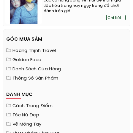
các cô nàng đang vẽ mặt để tham gia
tiệc hóa trang hay ngụy trang để chơi
đánh trận giả.
[Chi tiết...]
GÓC MUA SẮM
Hoàng Thịnh Travel
Golden Face
Danh Sách Cửa Hàng
Thông Số Sản Phẩm
DANH MỤC
Cách Trang Điểm
Tóc Nữ Đẹp
Vẽ Móng Tay