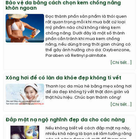
Bảo vệ da bằng cách chọn kem chống nắng
khôn ngoan
Đọc thành phần sản phẩm là thói quen
rất quan trọng mỗi khi mua bất cứ loại
mỹ phẩm nào chứ không riêng kem
chống nắng. Dưới đây là một số thành
phần cần tránh khi mua kem chống
nắng, nếu dùng trong thời gian chúng có
thể gây ảnh hưởng cho da: Oxybenzone,
Paraben và Retinyl palmitate.
[Chi tiết...]
Xông hơi để có làn da khỏe đẹp không tì vết
Thanh lọc da mùa hè bằng mẹo xông hơi
để da đẹp không tỳ vết thật đơn giản và
thật hữu hiệu. Chúc bạn thành công!
[Chi tiết...]
Đắp mặt nạ ngộ nghĩnh đẹp da cho các nàng
Nếu không biết về cách đắp mặt nạ này,
nhiều khả năng là bạn sẽ lầm tưởng rằng