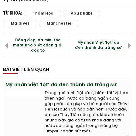
TỪ KHÓA:
Thảm Họa
Abu Dhabi
Maldives
Manchester
Dáng đẹp, da mịn, tóc
Mỹ nhân Việt ‘lột’ da
mượt nhờ biết cách giải
đen thành da trắng sứ
độc tố
BÀI VIẾT LIÊN QUAN
Mỹ nhân Việt ‘lột’ da đen thành da trắng sứ
Trong quá trình "lột xác", biến đổi "vịt hóa
thiên nga", nước da trắng ngần cũng
góp phần lớn giúp vẻ bề ngoài của Thủy
Tiên lôi cuốn và hấp dẫn hơn. Trước đây,
da của Thủy Tiên nâu giòn, khỏe khoắn
nhưng bây giờ cô tự tin khoe dáng với
nước da trắng ngần trong những bộ
jumpsuit ngắn hút mắt.