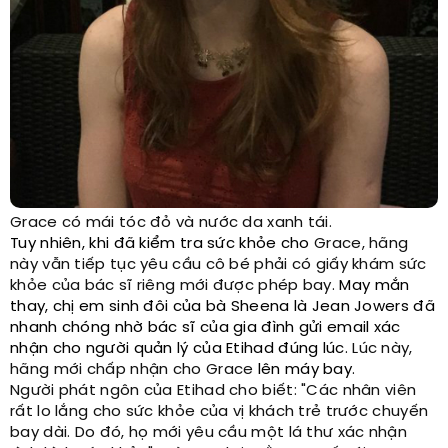
Grace có mái tóc đỏ và nước da xanh tái.
Tuy nhiên, khi đã kiểm tra sức khỏe cho
Grace, hãng
này vẫn tiếp tục yêu cầu cô bé phải có giấy khám sức
khỏe của bác sĩ riêng mới được phép bay.
May mắn
thay, chị em sinh đôi của bà Sheena là Jean Jowers đã
nhanh chóng nhờ bác sĩ của gia đình gửi email xác
nhận cho người quản lý của Etihad đúng lúc.
Lúc này,
hãng mới chấp nhận cho Grace
lên máy bay.
Người phát ngôn của Etihad cho biết: "Các nhân viên
rất lo lắng cho sức khỏe của vị khách trẻ trước chuyến
bay dài. Do đó, họ mới yêu cầu một lá thư xác nhận