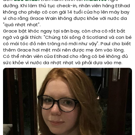
dưỡng. Khi làm thủ tục check-in, nhân viên hãng Etihad
không cho phép cô con gái 14 tuổi của họ lên máy bay
vì cho rằng Grace Wain không được khỏe với nước da
"quá nhợt nhạt".
Grace bật khóc ngay tại sân bay, còn cha cô rất bất
ngờ và giải thích: "Chúng tôi sống ở Scotland và con bé
có mái tóc đỏ nên trông nó mới như vậy". Paul cho biết
thêm Grace hơi mệt mỏi nên được mẹ ôm vào lòng.
Có thể nhân viên của Etihad cho rằng cô bé không đủ
sức khỏe vì nước da nhợt nhạt và phải dựa vào mẹ.