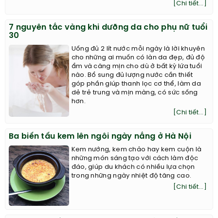
[Chi tiết...]
7 nguyên tắc vàng khi dưỡng da cho phụ nữ tuổi
30
Uống đủ 2 lít nước mỗi ngày là lời khuyên
cho những ai muốn có làn da đẹp, đủ độ
ẩm và căng mịn cho dù ở bất kỳ lứa tuổi
nào. Bổ sung đủ lượng nước cần thiết
góp phần giúp thanh lọc cơ thể, làm da
dẻ trẻ trung và mịn màng, có sức sống
hơn.
[Chi tiết...]
Ba biến tấu kem lên ngôi ngày nắng ở Hà Nội
Kem nướng, kem chảo hay kem cuộn là
những món sáng tạo với cách làm độc
đáo, giúp du khách có nhiều lựa chọn
trong những ngày nhiệt độ tăng cao.
[Chi tiết...]