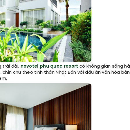
 trải dài,
novotel phu quoc resort
có không gian sống hài
g, chỉn chu theo tinh thần Nhật Bản với dấu ấn văn hóa bản
iệm.