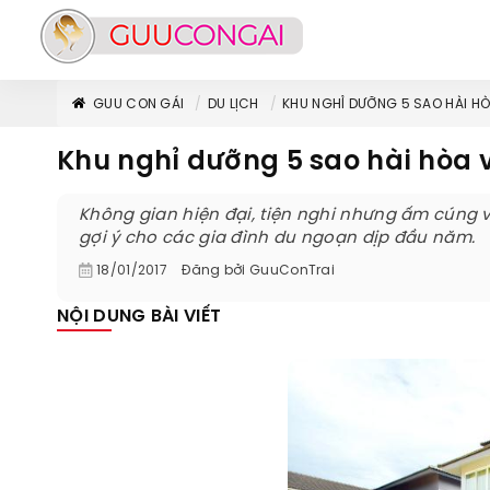
GUU CON GÁI
DU LỊCH
KHU NGHỈ DƯỠNG 5 SAO HÀI HÒ
Khu nghỉ dưỡng 5 sao hài hòa v
Không gian hiện đại, tiện nghi nhưng ấm cúng v
gợi ý cho các gia đình du ngoạn dịp đầu năm.
18/01/2017
Đăng bởi
GuuConTrai
NỘI DUNG BÀI VIẾT