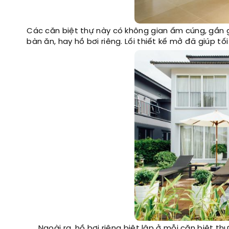
Các căn biệt thự này có không gian ấm cúng, gần g
bàn ăn, hay hồ bơi riêng. Lối thiết kế mở đã giúp 
Ngoài ra, hồ bơi riêng biệt lập ở mỗi căn biệt th