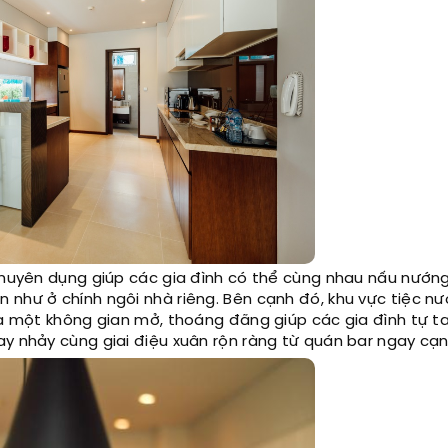
chuyên dụng giúp các gia đình có thể cùng nhau nấu nướn
 như ở chính ngôi nhà riêng. Bên cạnh đó, khu vực tiệc n
ra một không gian mở, thoáng đãng giúp các gia đình tự t
y nhảy cùng giai điệu xuân rộn ràng từ quán bar ngay cạn