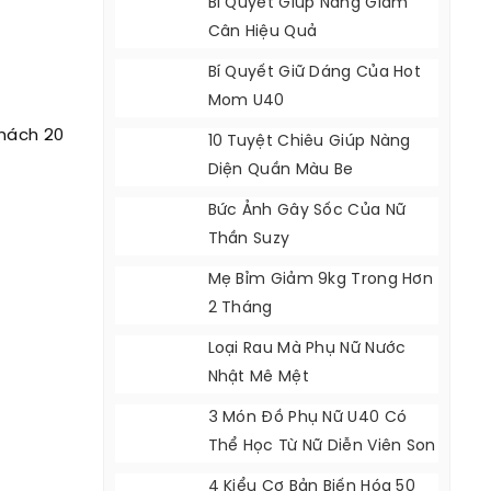
Bí Quyết Giúp Nàng Giảm
Cân Hiệu Quả
Bí Quyết Giữ Dáng Của Hot
Mom U40
khách 20
10 Tuyệt Chiêu Giúp Nàng
Diện Quần Màu Be
Bức Ảnh Gây Sốc Của Nữ
Thần Suzy
Mẹ Bỉm Giảm 9kg Trong Hơn
2 Tháng
Loại Rau Mà Phụ Nữ Nước
Nhật Mê Mệt
3 Món Đồ Phụ Nữ U40 Có
Thể Học Từ Nữ Diễn Viên Son
Ye Jin
4 Kiểu Cơ Bản Biến Hóa 50