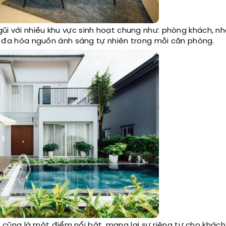
ũi với nhiều khu vực sinh hoạt chung như: phòng khách, nh
tối đa hóa nguồn ánh sáng tự nhiên trong mỗi căn phòng.
ự cũng là một điểm nổi bật, mang lại sự riêng tư cho khách 