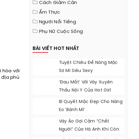
Cách Giảm Cân
Ẩm Thực
Người Nổi Tiếng
Phụ Nữ Cuộc Sống
BÀI VIẾT HOT NHẤT
Tuyệt Chiêu Để Nàng Mặc
 hòa với
Sơ Mi Siêu Sexy
 địa phù
‘Đau Mắt’ Với Váy Xuyên
Thấu Nội Y Của Hot Girl
Hollywood
Bí Quyết Mặc Đẹp Cho Nàng
Eo ‘bánh Mì’
Váy Áo Gợi Cảm “chết
Người” Của Hà Anh Khi Còn
Độc Thân