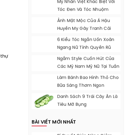
Mỹ Nhân Việt Khác Biệt Với
Tóc Đen Và Tóc Nhuộm
Ảnh Mặt Mộc Của Á Hậu
Huyền My Gây Tranh Cãi
6 Kiểu Tóc Ngắn Uốn Xoăn
Ngang Nữ Tính Quyến Rũ
 thự
Ngắm Style Cuốn Hút Của
Các Mỹ Nam Mỹ Nữ Tại Tuần
Thời Trang
Làm Bánh Bao Hình Thỏ Cho
Bữa Sáng Thơm Ngon
Danh Sách 9 Trái Cây Ăn Là
Tiêu Mỡ Bụng
BÀI VIẾT MỚI NHẤT