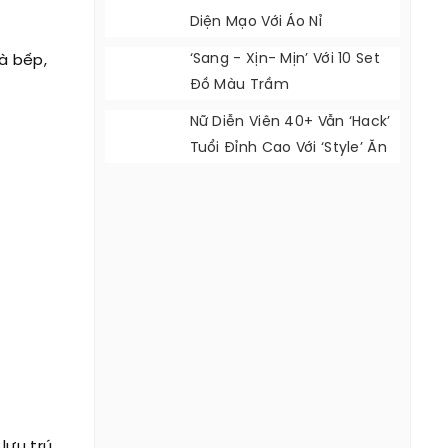
Diện Mạo Với Áo Nỉ
‘Sang - Xịn- Mịn’ Với 10 Set
à bếp,
Đồ Màu Trầm
Nữ Diễn Viên 40+ Vẫn ‘hack’
Tuổi Đỉnh Cao Với ‘style’ Ăn
Mặc Cực Đẹp
lưu trú.