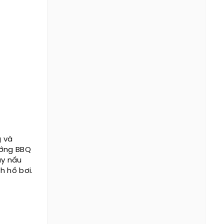
g và
ướng BBQ
ay nấu
h hồ bơi.