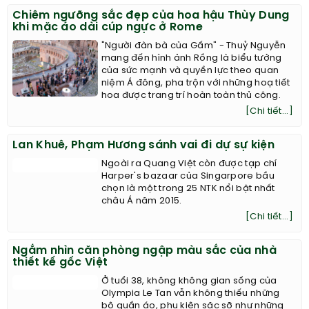
Chiêm ngưỡng sắc đẹp của hoa hậu Thùy Dung
khi mặc áo dài cúp ngực ở Rome
"Người đàn bà của Gấm" - Thuỷ Nguyễn
mang đến hình ảnh Rồng là biểu tưởng
của sức mạnh và quyền lực theo quan
niệm Á đông, pha trộn với những hoạ tiết
hoa được trang trí hoàn toàn thủ công.
[Chi tiết...]
Lan Khuê, Phạm Hương sánh vai đi dự sự kiện
Ngoài ra Quang Việt còn được tạp chí
Harper's bazaar của Singarpore bầu
chọn là một trong 25 NTK nổi bật nhất
châu Á năm 2015.
[Chi tiết...]
Ngắm nhìn căn phòng ngập màu sắc của nhà
thiết kế gốc Việt
Ở tuổi 38, không không gian sống của
Olympia Le Tan vẫn không thiếu những
bộ quần áo, phụ kiện sặc sỡ như những