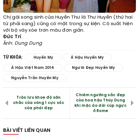
Chị gái song sinh của Huyền Thư là Thư Huyền (thứ hai
từ phải sang) cũng có mặt trong sự kiện. Cô xuất hiện
với bộ váy xòe trơn màu đơn giản.
Đức Trí
Ảnh:
Dung Dung
TỪ KHÓA:
Huyền My
Á Hậu Huyền My
Á Hậu Việt Nam 2014
Người Đẹp Huyền My
Nguyễn Trần Huyền My
Chiêm ngưỡng sắc đẹp
Trào lưu khoe độ săn
của hoa hậu Thùy Dung
chắc của vòng 1 cực sốc
khi mặc áo dài cúp ngực
của phái đẹp
ở Rome
BÀI VIẾT LIÊN QUAN