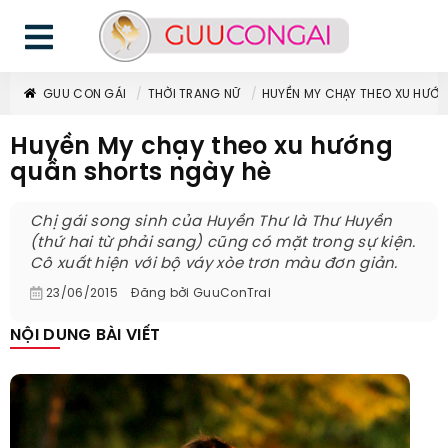
GUU CON GÁI
THỜI TRANG NỮ
HUYỀN MY CHẠY THEO XU HƯỚ
Huyền My chạy theo xu hướng
quần shorts ngày hè
Chị gái song sinh của Huyền Thư là Thư Huyền
(thứ hai từ phải sang) cũng có mặt trong sự kiện.
Cô xuất hiện với bộ váy xòe trơn màu đơn giản.
23/06/2015
Đăng bởi
GuuConTrai
NỘI DUNG BÀI VIẾT