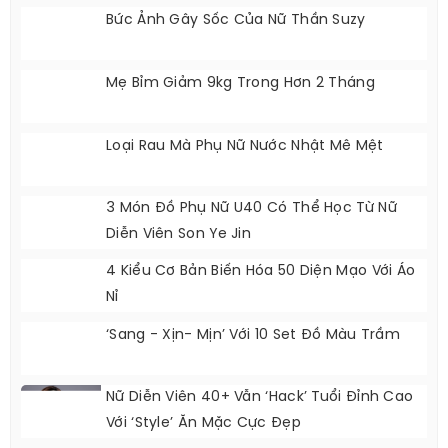
Bức Ảnh Gây Sốc Của Nữ Thần Suzy
Mẹ Bỉm Giảm 9kg Trong Hơn 2 Tháng
Loại Rau Mà Phụ Nữ Nước Nhật Mê Mệt
3 Món Đồ Phụ Nữ U40 Có Thể Học Từ Nữ
Diễn Viên Son Ye Jin
4 Kiểu Cơ Bản Biến Hóa 50 Diện Mạo Với Áo
Nỉ
‘Sang - Xịn- Mịn’ Với 10 Set Đồ Màu Trầm
Nữ Diễn Viên 40+ Vẫn ‘hack’ Tuổi Đỉnh Cao
Với ‘style’ Ăn Mặc Cực Đẹp