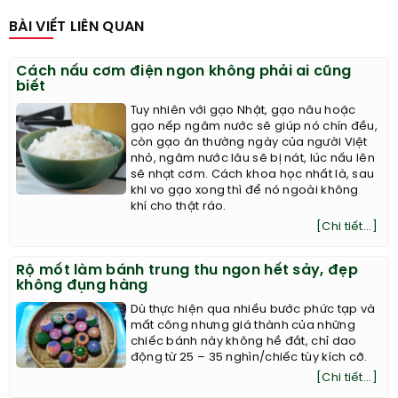
BÀI VIẾT LIÊN QUAN
Cách nấu cơm điện ngon không phải ai cũng
biết
Tuy nhiên với gạo Nhật, gạo nâu hoặc
gạo nếp ngâm nước sẽ giúp nó chín đều,
còn gạo ăn thường ngày của người Việt
nhỏ, ngâm nước lâu sẽ bị nát, lúc nấu lên
sẽ nhạt cơm. Cách khoa học nhất là, sau
khi vo gạo xong thì để nó ngoài không
khí cho thật ráo.
[Chi tiết...]
Rộ mốt làm bánh trung thu ngon hết sảy, đẹp
không đụng hàng
Dù thực hiện qua nhiều bước phức tạp và
mất công nhưng giá thành của những
chiếc bánh này không hề đắt, chỉ dao
động từ 25 – 35 nghìn/chiếc tùy kích cỡ.
[Chi tiết...]