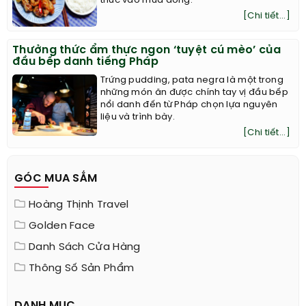
thức vào mùa đông.
[Chi tiết...]
Thưởng thức ẩm thực ngon ‘tuyệt cú mèo’ của
đầu bếp danh tiếng Pháp
Trứng pudding, pata negra là một trong
những món ăn được chính tay vị đầu bếp
nổi danh đến từ Pháp chọn lựa nguyên
liệu và trình bày.
[Chi tiết...]
GÓC MUA SẮM
Hoàng Thịnh Travel
Golden Face
Danh Sách Cửa Hàng
Thông Số Sản Phẩm
DANH MỤC