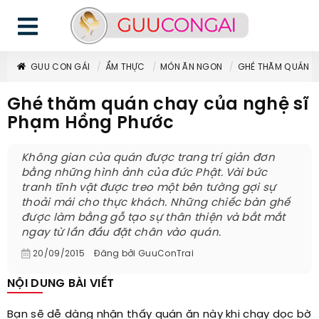
GUU CON GÁI
ẨM THỰC
MÓN ĂN NGON
GHÉ THĂM QUÁN C
Ghé thăm quán chay của nghệ sĩ
Phạm Hồng Phước
Không gian của quán được trang trí giản đơn
bằng những hình ảnh của đức Phật. Vài bức
tranh tĩnh vật được treo một bên tường gợi sự
thoải mái cho thực khách. Những chiếc bàn ghế
được làm bằng gỗ tạo sự thân thiện và bắt mắt
ngay từ lần đầu đặt chân vào quán.
20/09/2015
Đăng bởi
GuuConTrai
NỘI DUNG BÀI VIẾT
Bạn sẽ dễ dàng nhận thấy quán ăn này khi chạy dọc bờ