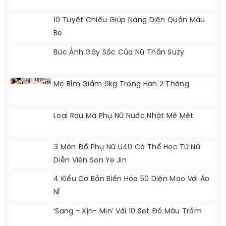
10 Tuyệt Chiêu Giúp Nàng Diện Quần Màu
Be
Bức Ảnh Gây Sốc Của Nữ Thần Suzy
Mẹ Bỉm Giảm 9kg Trong Hơn 2 Tháng
Loại Rau Mà Phụ Nữ Nước Nhật Mê Mệt
3 Món Đồ Phụ Nữ U40 Có Thể Học Từ Nữ
Diễn Viên Son Ye Jin
4 Kiểu Cơ Bản Biến Hóa 50 Diện Mạo Với Áo
Nỉ
‘Sang - Xịn- Mịn’ Với 10 Set Đồ Màu Trầm