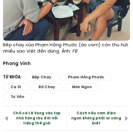
Bếp chay của Phạm Hồng Phước (áo cam) còn thu hút
nhiều sao Việt đến dùng. Ảnh:
FB
Phong Vinh
TỪ KHÓA:
Bếp Chay
Phạm Hồng Phước
Ca Sĩ
Đồ Chay
Món Ngon
Tư Vấn
Chả cá Lã Vọng vào top
Cách nấu cơm điện
nhà hàng lâu đời nổi
ngon không phải ai cũng
tiếng thế giới
biết