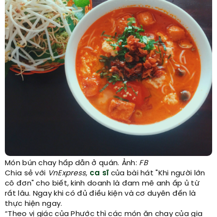
Món bún chay hấp dẫn ở quán. Ảnh:
FB
Chia sẻ với
VnExpress
,
ca sĩ
của bài hát "Khi người lớn
cô đơn" cho biết, kinh doanh là đam mê anh ấp ủ từ
rất lâu. Ngay khi có đủ điều kiện và cơ duyên đến là
thực hiện ngay.
“Theo vị giác của Phước thì các món ăn chay của gia