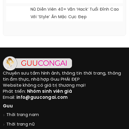
Nữ Diễn Viên 40+ Vẫn ‘hack’ Tuổi Đỉnh Cao
Với ‘style’ Ăn Mặc Cực Đẹp
Chuyên sưu tầm hình ảnh, thông tin thời trang, thông
tin ẩm thực, nhà hợp Guu PHÁI ĐẸP
Website không có giá trị thương mại!
Phát triển:
Nhóm sinh viên già
Email:
info@guucongai.com
Guu
Thời trang nam
Thời trang nữ