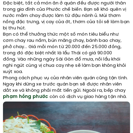
Đặc biệt, tất cả món ăn ở quán đều được người thân
trong gia đình của Phước chế biến. Bạn sẽ khó quên vị
nước mắm chay được làm từ đậu nành ủ. Mùi thơm
nồng đặc trưng, vị cay của ớt, thơm của tỏi sẽ làm bạn
bị thu hút.
Bạn có thể thưởng thức một số món tiêu biểu như
cơm chay rau nấm, bún măng chay, bánh bao chay,
phở chay... Giá mỗi món từ 20.000 đến 25.000 đồng,
trong đó đặc biệt nhất là lẩu Thái có giá 90.000
đồng. Vào những ngày Sài Gòn đổ mưa, nồi lẩu khói
nghi ngút cùng vị chua cay nhẹ sẽ làm bạn không khỏi
xuýt xoa.
Phong cách phục vụ của nhân viên quán cũng tận tình.
Ngay khi dừng xe trước quán bạn sẽ được nhân viên
dắt xe và không phải mất tiền gửi. Ngoài ra, bếp chay
phạm hồng phước
còn có dịch vụ giao hàng tận nhà.