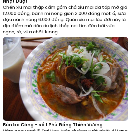
Nhật Duật
Chén xíu mại thập cẩm gồm chả xíu mại da tóp mỡ giá
12.000 đồng, bánh mì nóng giòn 2.000 đồng một ổ, sữa
đậu nành nóng 6.000 đồng. Quán xíu mại lâu đời này là
địa điểm mà dân du lịch khắp nơi tìm đến bởi vừa
ngon, rẻ, vừa chất lượng.
Bún bò Công - số 1 Phù Đổng Thiên Vương