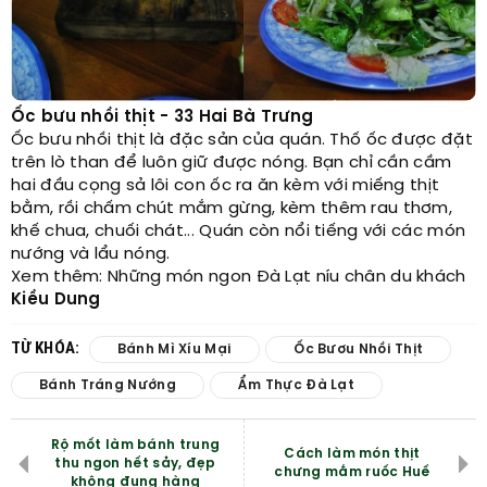
Ốc bưu nhồi thịt - 33 Hai Bà Trưng
Ốc bưu nhồi thịt là đặc sản của quán. Thố ốc được đặt
trên lò than để luôn giữ được nóng. Bạn chỉ cần cầm
hai đầu cọng sả lôi con ốc ra ăn kèm với miếng thịt
bằm, rồi chấm chút mắm gừng, kèm thêm rau thơm,
khế chua, chuối chát... Quán còn nổi tiếng với các món
nướng và lẩu nóng.
Xem thêm: Những món ngon Đà Lạt níu chân du khách
Kiều Dung
TỪ KHÓA:
Bánh Mì Xíu Mại
Ốc Bươu Nhồi Thịt
Bánh Tráng Nướng
Ẩm Thực Đà Lạt
Rộ mốt làm bánh trung
Cách làm món thịt
thu ngon hết sảy, đẹp
chưng mắm ruốc Huế
không đụng hàng