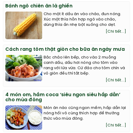
Bánh ngô chiên ăn là ghiền
Cho một ít dầu ăn vào chảo, đun nóng.
Xúc một thìa hỗn hợp ngô vào chảo,
dùng thìa ấn nhẹ bột xuống cho dẹt.
[Chi tiết...]
Cách rang tôm thật giòn cho bữa ăn ngày mưa
Bắc chảo lên bếp, cho vào 2 muỗng
canh dầu, dầu hơi nóng cho tôm vào
rang với lửa vừa. Cứ đảo cho tôm chín và
vỏ giòn đều thì tắt bếp.
[Chi tiết...]
4 món om, hầm coca ‘siêu ngon siêu hấp dẫn’
cho mùa đông
Món ăn nào cũng ngon mềm, hấp dẫn lại
nóng hổi vô cùng thích hợp để thưởng
thức vào mùa đông.
[Chi tiết...]