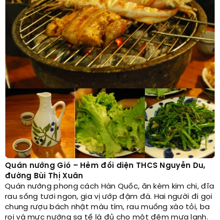
Quán nướng Gió – Hẻm đối diện THCS Nguyễn Du,
đường Bùi Thị Xuân
Quán nướng phong cách Hàn Quốc, ăn kèm kim chi, đĩa
rau sống tươi ngon, gia vị ướp đậm đà. Hai người đi gọi
chung rượu bách nhật màu tím, rau muống xào tỏi, ba
rọi và mực nướng sa tế là đủ cho một đêm mưa lạnh.