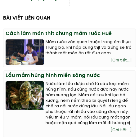
BÀI VIẾT LIÊN QUAN
Cách làm món thịt chưng mắm ruốc Huế
Mắm ruốc vốn quen thuộc trong ẩm thực
Trung bộ, khi hấp cùng thịt và trứng sẽ trở
thành một món ăn rất đưa cơm.
[Chi tiết...]
Lẩu mắm hủng hỉnh miền sông nước
Nước làm lẩu được chế từ các loại mắm
hủng hỉnh, nấu cùng nước dừa hay nước
hầm xương lợn. Mắm cá sau khi lọc bỏ
xương, nêm nếm theo bí quyết riêng để
chế ra nồi nước dùng lẩu. Nồi lẩu ngon
phụ thuộc rất nhiều vào công đoạn này.
Nếu thiếu vị mắm, nồi lẩu cũng mất ngon
hoặc mặn quá cũng làm mất đi hương vị.
[Chi tiết...]