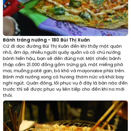
Bánh tráng nướng - 180 Bùi Thị Xuân
Cứ đi dọc đường Bùi Thị Xuân đến khi thấy một quán
nhỏ, ấm áp, nhiều người quây quần và cô chú nướng
bánh hiền hậu, bạn sẽ đến đúng nơi. Một chiếc bánh
thập cẩm 21.000 đồng gồm trứng gà, một miếng phô
mai, muỗng patê gan, bò khô và mayonaise phía trên.
Bánh mới nướng xong có hương thơm nức và khói bay
nghi ngút. Quán đông, lối phục vụ ở đây là bàn nào đến
trước thì sẽ được phục vụ liên tiếp cho đến khi no mới
thôi.