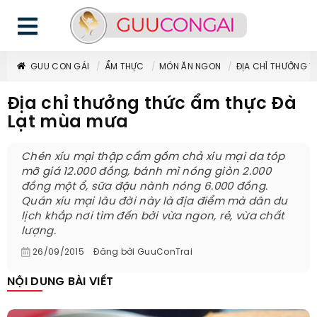
GUU CON GÁI
ẨM THỰC
MÓN ĂN NGON
ĐỊA CHỈ THƯỞNG T
Địa chỉ thưởng thức ẩm thực Đà
Lạt mùa mưa
Chén xíu mại thập cẩm gồm chả xíu mại da tóp
mỡ giá 12.000 đồng, bánh mì nóng giòn 2.000
đồng một ổ, sữa đậu nành nóng 6.000 đồng.
Quán xíu mại lâu đời này là địa điểm mà dân du
lịch khắp nơi tìm đến bởi vừa ngon, rẻ, vừa chất
lượng.
26/09/2015
Đăng bởi
GuuConTrai
NỘI DUNG BÀI VIẾT