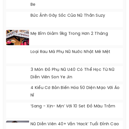
Be
Bức Ảnh Gây Sốc Của Nữ Thần Suzy
Mẹ Bỉm Giảm 9kg Trong Hơn 2 Tháng
Loại Rau Mà Phụ Nữ Nước Nhật Mê Mệt
3 Món Đồ Phụ Nữ U40 Có Thể Học Từ Nữ
Diễn Viên Son Ye Jin
4 Kiểu Cơ Bản Biến Hóa 50 Diện Mạo Với Áo
Nỉ
‘Sang - Xịn- Mịn’ Với 10 Set Đồ Màu Trầm
Nữ Diễn Viên 40+ Vẫn ‘hack’ Tuổi Đỉnh Cao