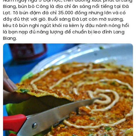
Nằm ngay ngã 5 Đại Học, trên đường xuất phát đi Lang
Biang, bún bò Công là địa chỉ ăn sáng nổi tiếng tại Đà
Lạt. Tô bún đậm đà chỉ 35.000 đồng nhưng lớn và có
đầy đủ thịt với giò. Buổi sáng Đà Lạt còn mờ sương,
kêu tô bún nghi ngút khói ra kèm ly đậu nành nóng hổi
là bạn nạp đủ năng lượng để chuẩn bị leo đỉnh Lang
Biang.