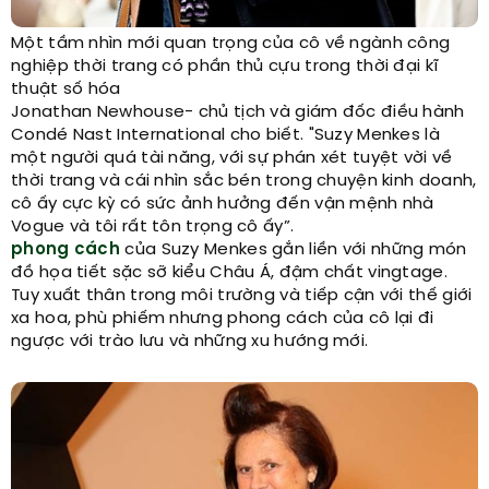
Một tầm nhìn mới quan trọng của cô về ngành công
nghiệp thời trang có phần thủ cựu trong thời đại kĩ
thuật số hóa
Jonathan Newhouse- chủ tịch và giám đốc điều hành
Condé Nast International cho biết. "Suzy Menkes là
một người quá tài năng, với sự phán xét ​​tuyệt vời về
thời trang và cái nhìn sắc bén trong chuyện kinh doanh,
cô ấy cực kỳ có sức ảnh hưởng đến vận mệnh nhà
Vogue và tôi rất tôn trọng cô ấy”.
phong cách
của Suzy Menkes gắn liền với những món
đồ họa tiết sặc sỡ kiểu Châu Á, đậm chất vingtage.
Tuy xuất thân trong môi trường và tiếp cận với thế giới
xa hoa, phù phiếm nhưng phong cách của cô lại đi
ngược với trào lưu và những xu hướng mới.