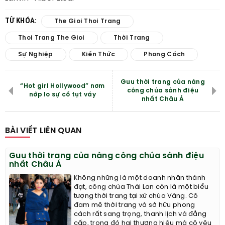
TỪ KHÓA:
The Gioi Thoi Trang
Thoi Trang The Gioi
Thời Trang
Sự Nghiệp
Kiến Thức
Phong Cách
Guu thời trang của nàng
“Hot girl Hollywood” nơm
công chúa sành điệu
nớp lo sự cố tụt váy
nhất Châu Á
BÀI VIẾT LIÊN QUAN
Guu thời trang của nàng công chúa sành điệu
nhất Châu Á
Không những là một doanh nhân thành
đạt, công chúa Thái Lan còn là một biểu
tượng thời trang tại xứ chùa Vàng. Cô
đam mê thời trang và sở hữu phong
cách rất sang trọng, thanh lịch và đẳng
cấp, trong đó hai thương hiệu mà cô yêu