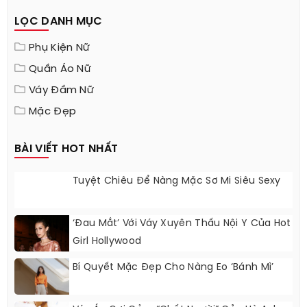
LỌC DANH MỤC
Phụ Kiện Nữ
Quần Áo Nữ
Váy Đầm Nữ
Mặc Đẹp
BÀI VIẾT HOT NHẤT
Tuyệt Chiêu Để Nàng Mặc Sơ Mi Siêu Sexy
‘Đau Mắt’ Với Váy Xuyên Thấu Nội Y Của Hot
Girl Hollywood
Bí Quyết Mặc Đẹp Cho Nàng Eo ‘bánh Mì’