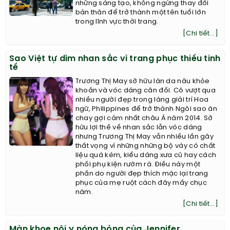
những sáng tạo, không ngừng thay đổi
bản thân để trở thành một tên tuổi lớn
trong lĩnh vực thời trang.
[Chi tiết...]
Sao Việt tự dìm nhan sắc vì trang phục thiếu tinh
tế
Trương Thị May sở hữu làn da nâu khỏe
khoắn và vóc dáng cân đối. Cô vượt qua
nhiều người đẹp trong làng giải trí Hoa
ngữ, Philippines để trở thành Ngôi sao ăn
chay gợi cảm nhất châu Á năm 2014. Sở
hữu lợi thế về nhan sắc lẫn vóc dáng
nhưng Trương Thị May vẫn nhiều lần gây
thất vọng vì những những bộ váy có chất
liệu quá kém, kiểu dáng xưa cũ hay cách
phối phụ kiện rườm rà. Điều này một
phần do người đẹp thích mặc lại trang
phục của mẹ ruột cách đây mấy chục
năm.
[Chi tiết...]
Màn khoe nội y nóng bỏng của Jennifer