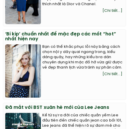
thích nhất là Dior và Chanel.
[Chi tiết...]
‘Bí kíp’ chuẩn nhất để mặc đẹp các mốt “hot”
nhất hiện nay
Bạn có thể khắc phục lỗi này bằng cách
chọn nội y dây quai ngang trong, kiểu
dáng quây, hay những kiểu bra dán
chuyên dụng khi mặc đồ hở vừa giữ được
vẻ đẹp thanh lịch vừa tránh sự phản cảm.
[Chi tiết...]
Đã mắt với BST xuân hè mới của Lee Jeans
Kể từ sự ra đời của chiếc quần yếm Lee
đầu tiên đến chiếc quần jean cao bồi 101,
Lee jeans đã thể hiện rõ sự đam mê cho