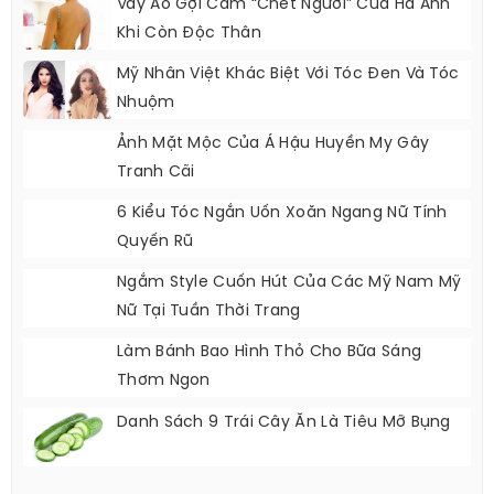
Váy Áo Gợi Cảm “chết Người” Của Hà Anh
Khi Còn Độc Thân
Mỹ Nhân Việt Khác Biệt Với Tóc Đen Và Tóc
Nhuộm
Ảnh Mặt Mộc Của Á Hậu Huyền My Gây
Tranh Cãi
6 Kiểu Tóc Ngắn Uốn Xoăn Ngang Nữ Tính
Quyến Rũ
Ngắm Style Cuốn Hút Của Các Mỹ Nam Mỹ
Nữ Tại Tuần Thời Trang
Làm Bánh Bao Hình Thỏ Cho Bữa Sáng
Thơm Ngon
Danh Sách 9 Trái Cây Ăn Là Tiêu Mỡ Bụng