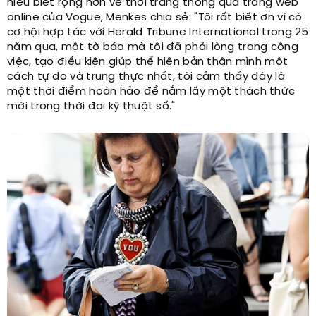
hiểu biết rộng hơn về thời trang thông qua trang web
online của Vogue, Menkes chia sẻ: "Tôi rất biết ơn vì có
cơ hội hợp tác với Herald Tribune International trong 25
năm qua, một tờ báo mà tôi đã phải lòng trong công
việc, tạo điều kiện giúp thể hiện bản thân mình một
cách tự do và trung thực nhất, tôi cảm thấy đây là
một thời điểm hoàn hảo để nắm lấy một thách thức
mới trong thời đại kỹ thuật số."