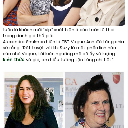
Luôn là khách mời "Vip" xuất hiện ở các tuần lễ thời
trang danh giá thế giới
Alexandra Shulman hiện là TBT Vogue Anh đã từng chia
sẽ rằng: "Rất tuyệt vời khi Suzy là một phần linh hồn
của nhà Vogue, tôi luôn ngưỡng mộ cô ấy về lượng
kiến thức
vô giá, am hiểu tường tận từng chi tiết”.