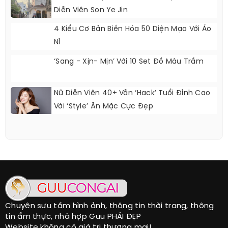
3 Món Đồ Phụ Nữ U40 Có Thể Học Từ Nữ
Diễn Viên Son Ye Jin
4 Kiểu Cơ Bản Biến Hóa 50 Diện Mạo Với Áo
Nỉ
‘Sang - Xịn- Mịn’ Với 10 Set Đồ Màu Trầm
Nữ Diễn Viên 40+ Vẫn ‘hack’ Tuổi Đỉnh Cao
Với ‘style’ Ăn Mặc Cực Đẹp
Chuyên sưu tầm hình ảnh, thông tin thời trang, thông
tin ẩm thực, nhà hợp Guu PHÁI ĐẸP