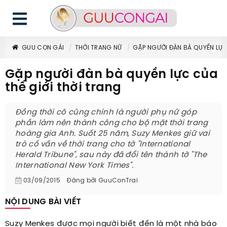
GUU CON GÁI
THỜI TRANG NỮ
GẶP NGƯỜI ĐÀN BÀ QUYỀN LỰC
Gặp người đàn bà quyền lực của
thế giới thời trang
Đồng thời cô cũng chính là người phụ nữ góp
phần làm nên thành công cho bộ mặt thời trang
hoàng gia Anh. Suốt 25 năm, Suzy Menkes giữ vai
trò cố vấn về thời trang cho tờ "International
Herald Tribune", sau này đã đổi tên thành tờ "The
International New York Times".
03/09/2015
Đăng bởi
GuuConTrai
NỘI DUNG BÀI VIẾT
Suzy Menkes được mọi người biết đến là một nhà báo