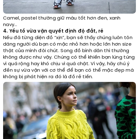
Camel, pastel thường giữ màu tốt hơn đen, xanh
navy…
4. Yếu tố vừa vặn quyết định độ đắt, rẻ
Nếu đã từng diện đồ “xịn”, bạn sẽ thấy chúng luôn tôn
dáng người dù bạn có mặc nhỏ hơn hoặc lớn hơn size
thật của mình đôi chút. Song đồ bình dân thì thường
không được như vậy. Chúng có thể khiến bạn lúng túng
vì quá rộng hay khó chịu vì quá chật. Vì vậy, hãy chú ý
đến sự vừa vặn với cơ thể để bạn có thể mặc đẹp mà
không bị phát hiện ra đó là đồ rẻ tiền.