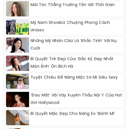
Mái Tóc Thẳng Trường Tồn Với Thời Gian
Mỹ Nam Showbiz Chuộng Phong Cách
Unisex
Những Mỹ Nhân Cbiz Là ‘khắc Tinh’ Với Nụ
Cười
Bí Quyết Trẻ Đẹp Của ‘Đắc Kỷ Đẹp Nhất
Màn Ảnh’ Ôn Bích Hà
Tuyệt Chiêu Để Nàng Mặc Sơ Mi Siêu Sexy
‘Đau Mắt’ Với Váy Xuyên Thấu Nội Y Của Hot
Girl Hollywood
Bí Quyết Mặc Đẹp Cho Nàng Eo ‘bánh Mì’