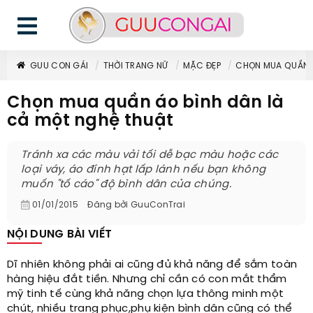
GUU CON GÁI
THỜI TRANG NỮ
MẶC ĐẸP
CHỌN MUA QUẦN Á
Chọn mua quần áo bình dân là
cả một nghệ thuật
Tránh xa các màu vải tối dễ bạc màu hoặc các
loại váy, áo đính hạt lấp lánh nếu bạn không
muốn "tố cáo" độ bình dân của chúng.
01/01/2015
Đăng bởi
GuuConTrai
NỘI DUNG BÀI VIẾT
Dĩ nhiên không phải ai cũng đủ khả năng để sắm toàn
hàng hiệu đắt tiền. Nhưng chỉ cần có con mắt thẩm
mỹ tinh tế cùng khả năng chọn lựa thông minh một
chút, nhiều trang phục,phụ kiện bình dân cũng có thể