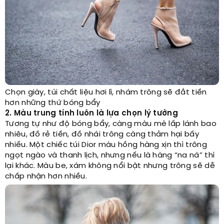
Chọn giày, túi chất liệu hơi lì, nhám trông sẽ đắt tiền
hơn những thứ bóng bẩy
2. Màu trung tính luôn là lựa chọn lý tưởng
Tương tự như độ bóng bẩy, càng màu mè lấp lánh bao
nhiêu, đồ rẻ tiền, đồ nhái trông càng thảm hại bấy
nhiều. Một chiếc túi Dior màu hồng hàng xịn thì trông
ngọt ngào và thanh lịch, nhưng nếu là hàng “na ná” thì
lại khác. Màu be, xám không nổi bật nhưng trông sẽ dễ
chấp nhận hơn nhiều.