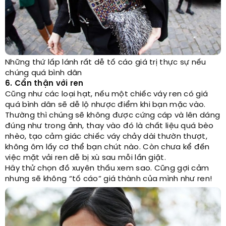
Những thứ lấp lánh rất dễ tố cáo giá trị thực sự nếu
chúng quá bình dân
6. Cẩn thận với ren
Cũng như các loại hạt, nếu một chiếc váy ren có giá
quá bình dân sẽ dễ lộ nhược điểm khi bạn mặc vào.
Thường thì chúng sẽ không được cứng cáp và lên dáng
đúng như trong ảnh, thay vào đó là chất liệu quá bèo
nhèo, tạo cảm giác chiếc váy chảy dài thườn thượt,
không ôm lấy cơ thể bạn chút nào. Còn chưa kể đến
việc mặt vải ren dễ bị xù sau mỗi lần giặt.
Hãy thử chọn đồ xuyên thấu xem sao. Cũng gợi cảm
nhưng sẽ không “tố cáo” giá thành của mình như ren!