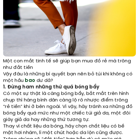
Một con mắt tinh tế sẽ giúp bạn mua đồ rẻ mà trông
như đắt tiền
Vậy đâu là những bí quyết bạn nên bỏ túi khi không có
một hầu
bao
dư dả?
1. Đừng ham những thứ quá bóng bẩy
Có một sự thật là càng bóng bẩy, bắt mắt trên hình
chụp thì hàng bình dân càng lộ rõ nhược điểm trông
“rẻ tiền” khi ở bên ngoài. Vì vậy, hãy tránh xa những đồ
bóng bẩy quá mức như một chiếc túi giả da, một đôi
giày giả da hay những thứ tương tự.
Thay vì chất liệu da bóng, hãy chọn chất liệu có bề
mặt hơi nhám, lì một chút hoặc da lộn cũng được.