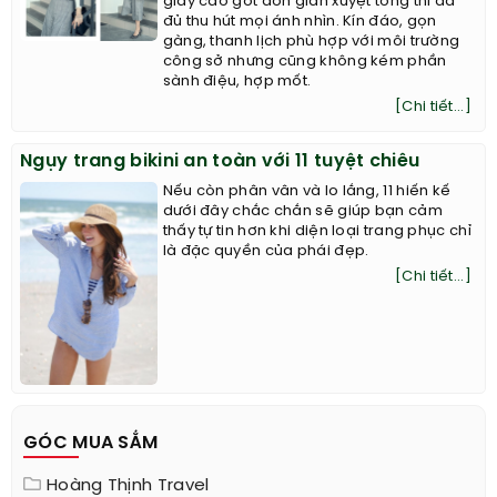
giày cao gót đơn giản xuyệt tông thì đã
đủ thu hút mọi ánh nhìn. Kín đáo, gọn
gàng, thanh lịch phù hợp với môi trường
công sở nhưng cũng không kém phần
sành điệu, hợp mốt.
[Chi tiết...]
Ngụy trang bikini an toàn với 11 tuyệt chiêu
Nếu còn phân vân và lo lắng, 11 hiến kế
dưới đây chắc chắn sẽ giúp bạn cảm
thấy tự tin hơn khi diện loại trang phục chỉ
là đặc quyền của phái đẹp.
[Chi tiết...]
GÓC MUA SẮM
Hoàng Thịnh Travel