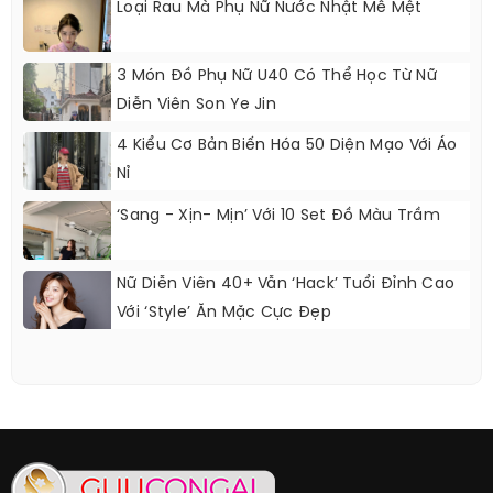
Loại Rau Mà Phụ Nữ Nước Nhật Mê Mệt
3 Món Đồ Phụ Nữ U40 Có Thể Học Từ Nữ
Diễn Viên Son Ye Jin
4 Kiểu Cơ Bản Biến Hóa 50 Diện Mạo Với Áo
Nỉ
‘Sang - Xịn- Mịn’ Với 10 Set Đồ Màu Trầm
Nữ Diễn Viên 40+ Vẫn ‘hack’ Tuổi Đỉnh Cao
Với ‘style’ Ăn Mặc Cực Đẹp