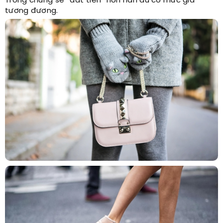
Trông chúng sẽ “đắt tiền” hơn hẳn dù có mức giá
tương đương.