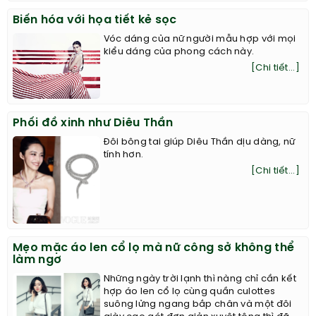
Biến hóa với họa tiết kẻ sọc
Vóc dáng của nữ người mẫu hợp với mọi
kiểu dáng của phong cách này.
[Chi tiết...]
Phối đồ xinh như Diêu Thần
Đôi bông tai giúp Diêu Thần dịu dàng, nữ
tính hơn.
[Chi tiết...]
Mẹo mặc áo len cổ lọ mà nữ công sở không thể
làm ngơ
Những ngày trời lạnh thì nàng chỉ cần kết
hợp áo len cổ lọ cùng quần culottes
suông lửng ngang bắp chân và một đôi