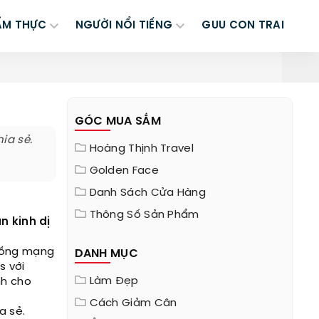
ẨM THỰC
NGƯỜI NỔI TIẾNG
GUU CON TRAI
GÓC MUA SẮM
ia sẻ.
Hoàng Thịnh Travel
Golden Face
Danh Sách Cửa Hàng
Thông Số Sản Phẩm
n kinh dị
 đồng mạng
DANH MỤC
s với
Làm Đẹp
nh cho
Cách Giảm Cân
a sẻ.