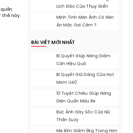
Lịch Đảo Của Thụy Điển
c quần
ư thế này
Minh Tinh Màn Ảnh Có Nên
Ăn Mặc Gợi Cảm ?
BÀI VIẾT MỚI NHẤT
Bí Quyết Giúp Nàng Giảm
Cân Hiệu Quả
Bí Quyết Giữ Dáng Của Hot
Mom U40
10 Tuyệt Chiêu Giúp Nàng
Diện Quần Màu Be
Bức Ảnh Gây Sốc Của Nữ
Thần Suzy
Mẹ Bỉm Giảm 9kg Trong Hơn