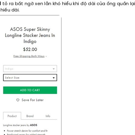
l
tỏ ra bất ngờ xen lẫn khó hiểu khi độ dài của ống quần lạ
hiều dài.