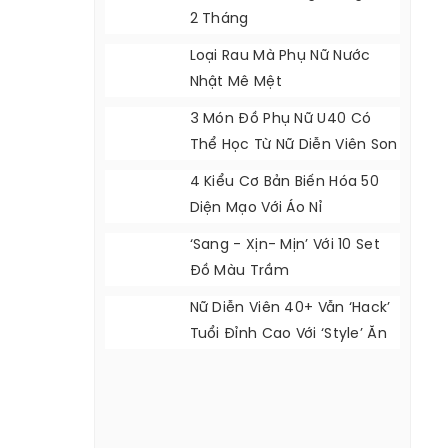
2 Tháng
Loại Rau Mà Phụ Nữ Nước
Nhật Mê Mệt
3 Món Đồ Phụ Nữ U40 Có
Thể Học Từ Nữ Diễn Viên Son
Ye Jin
4 Kiểu Cơ Bản Biến Hóa 50
Diện Mạo Với Áo Nỉ
‘Sang - Xịn- Mịn’ Với 10 Set
Đồ Màu Trầm
Nữ Diễn Viên 40+ Vẫn ‘hack’
Tuổi Đỉnh Cao Với ‘style’ Ăn
Mặc Cực Đẹp