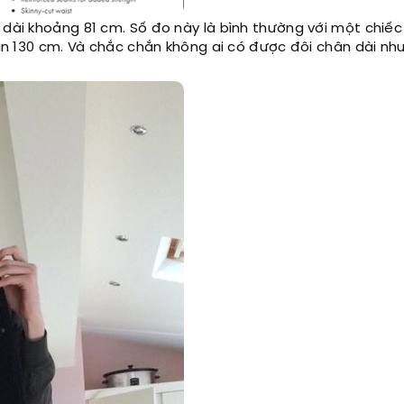
 dài khoảng 81 cm. Số đo này là bình thường với một chiế
 gần 130 cm. Và chắc chắn không ai có được đôi chân dài nh