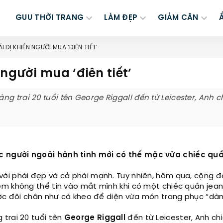
GUU THỜI TRANG
LÀM ĐẸP
GIẢM CÂN
DỊ KHIẾN NGƯỜI MUA ‘ĐIÊN TIẾT’
người mua ‘điên tiết’
 trai 20 tuổi tên George Riggall đến từ Leicester, Anh ch
c người ngoài hành tinh mới có thể mặc vừa chiếc quầ
với phái đẹp và cả phái mạnh. Tuy nhiên, hôm qua, cộng
m không thể tin vào mắt mình khi có một chiếc quần jean
ược đôi chân như cà kheo để diện vừa món trang phục “dà
trai 20 tuổi tên
George Riggall
đến từ Leicester, Anh chi