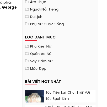
Ẩm Thực
iá phải
y,
George
Người Nổi Tiếng
Du Lịch
Phụ Nữ Cuộc Sống
LỌC DANH MỤC
Phụ Kiện Nữ
Quần Áo Nữ
Váy Đầm Nữ
Mặc Đẹp
BÀI VIẾT HOT NHẤT
Tóc Tiên Lại ‘chơi Trội’ Với
Tóc Bạch Kim