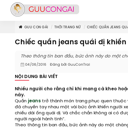
GUU CON GÁI
THỜI TRANG NỮ
CHIẾC QUẦN JEANS QUÁI 
Chiếc quần jeans quái dị khiến 
Theo thông tin ban đầu, bức ảnh này do một chàng
04/06/2016
Đăng bởi
GuuConTrai
NỘI DUNG BÀI VIẾT
Nhiều người cho rằng chỉ khi mang cà kheo hoặ
này.
Quần
jeans
trở thành món trang phục quen thuộc 
đã chuyền tay nhau một vài bức ảnh khiến người xe
chiều dài ống quái dị. Và chắc chắn không ai có đ
người ngoài hành tinh”.
Theo thông tin ban đầu, bức ảnh này do một chàng 