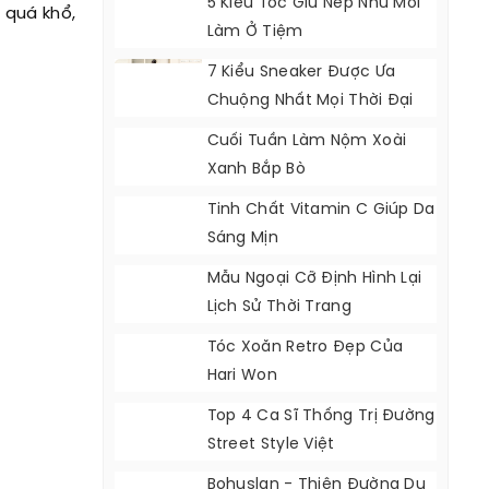
5 Kiểu Tóc Giữ Nếp Như Mới
i quá khổ,
Làm Ở Tiệm
7 Kiểu Sneaker Được Ưa
Chuộng Nhất Mọi Thời Đại
Cuối Tuần Làm Nộm Xoài
Xanh Bắp Bò
Tinh Chất Vitamin C Giúp Da
Sáng Mịn
Mẫu Ngoại Cỡ Định Hình Lại
Lịch Sử Thời Trang
Tóc Xoăn Retro Đẹp Của
Hari Won
Top 4 Ca Sĩ Thống Trị Đường
Street Style Việt
Bohuslan - Thiên Đường Du