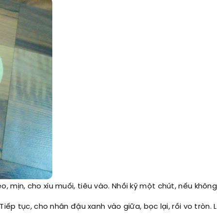
o, mịn, cho xíu muối, tiêu vào. Nhồi kỹ một chút, nếu khôn
Tiếp tục, cho nhân đậu xanh vào giữa, bọc lại, rồi vo tròn