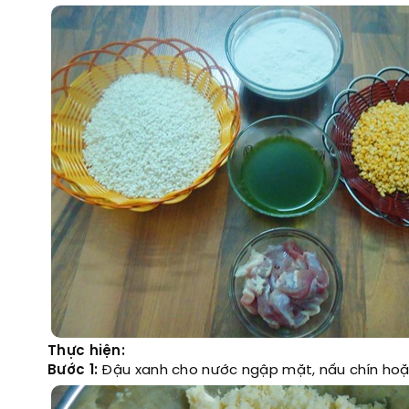
Thực hiện:
Bước 1:
Đậu xanh cho nước ngập mặt, nấu chín hoặc h