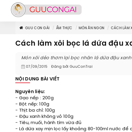
GUU CON GÁI
ẨM THỰC
MÓN ĂN NGON
CÁCH LÀM X
Cách làm xôi bọc lá dứa đậu 
Món xôi dẻo thơm lại bọc nhân lá dứa đậu xanh 
07/09/2015
Đăng bởi
GuuConTrai
NỘI DUNG BÀI VIẾT
Nguyên liệu:
- Gạo nếp : 200g
- Bột nếp: 100g
- Thịt ba chỉ: 100g
- Đậu xanh không vỏ 100g
- Tiêu, muối, hành tím vừa đủ
- Lá dứa xay mịn lọc lấy khoảng 80-100ml nước để