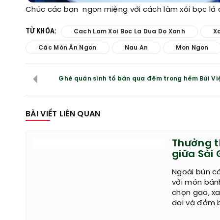
Chúc các bạn ngon miệng với cách làm xôi bọc lá 
TỪ KHÓA:
Cach Lam Xoi Boc La Dua Do Xanh
X
Các Món Ăn Ngon
Nau An
Mon Ngon
Ghé quán sinh tố bán qua đêm trong hẻm Bùi Vi
BÀI VIẾT LIÊN QUAN
Thưởng t
giữa Sài
Ngoài bún cá,
với món bánh
chọn gạo, x
dai và đảm 