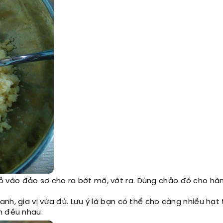
ỏ vào đảo sơ cho ra bớt mỡ, vớt ra. Dùng chảo đó cho hàn
xanh, gia vị vừa đủ. Lưu ý là bạn có thể cho càng nhiều hạt
n đều nhau.