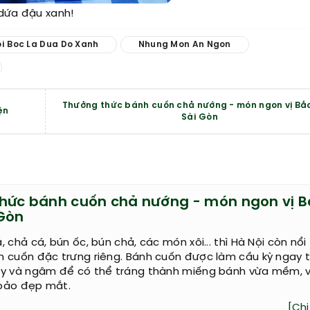
dứa đậu xanh!
oi Boc La Dua Do Xanh
Nhung Mon An Ngon
Thưởng thức bánh cuốn chả nướng - món ngon vị Bắ
ện
Sài Gòn
hức bánh cuốn chả nướng - món ngon vị B
 Gòn
 chả cá, bún ốc, bún chả, các món xôi... thì Hà Nội còn nổi
 cuốn đặc trưng riêng. Bánh cuốn được làm cầu kỳ ngay t
ay và ngâm để có thể tráng thành miếng bánh vừa mềm, 
bảo đẹp mắt.
[Chi 