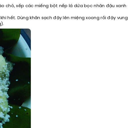
vào chõ, xếp các miếng bột nếp lá dứa bọc nhân đậu xanh
tới khi hết. Dùng khăn sạch đậy lên miệng xoong rồi đậy vung 
).