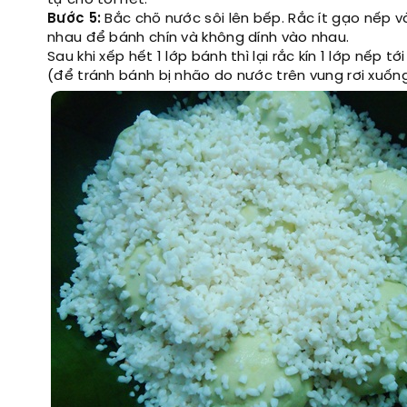
tự cho tới hết.
Bước 5:
Bắc chõ nước sôi lên bếp. Rắc ít gạo nếp 
nhau để bánh chín và không dính vào nhau.
Sau khi xếp hết 1 lớp bánh thì lại rắc kín 1 lớp nếp 
(để tránh bánh bị nhão do nước trên vung rơi xuống