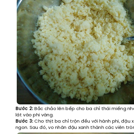
Bước 2:
Bắc chảo lên bếp cho ba chỉ thái miếng nh
lát vào phi vàng.
Bước 3:
Cho thịt ba chỉ trộn đều với hành phi, đậu 
ngon. Sau đó, vo nhân đậu xanh thành các viên trò