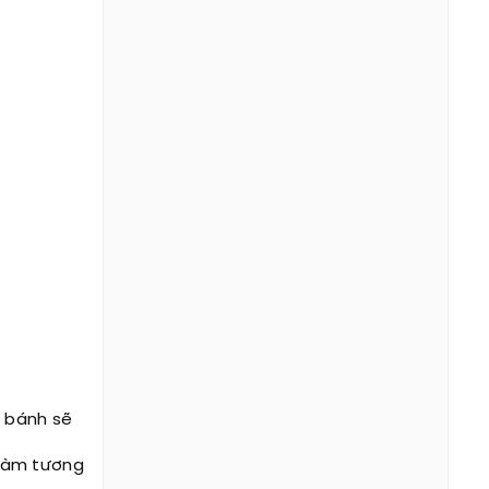
g bánh sẽ
. Làm tương