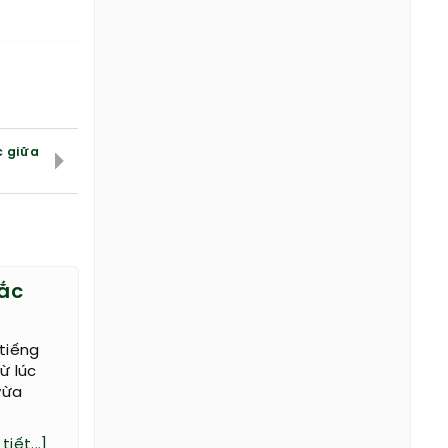
c giữa
ắc
 tiếng
ừ lúc
vừa
tiết...]