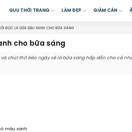
GUU THỜI TRANG
LÀM ĐẸP
GIẢM CÂN
ÔI BỌC LÁ DỨA ĐẬU XANH CHO BỮA SÁNG
xanh cho bữa sáng
và chút thịt béo ngậy sẽ là bữa sáng hấp dẫn cho cả nhà
 có màu xanh