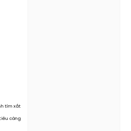
h tím xắt
 tiêu càng