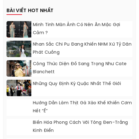
BÀI VIẾT HOT NHẤT
Minh Tinh Màn Ảnh Có Nên Ăn Mặc Gợi
Cảm ?
Nhan Sắc Chi Pu Đang Khiến NHM Xứ Tỷ Dân
Phát Cuồng
Công Thức Diện Đồ Sang Trọng Như Cate
Blanchett
Những Quy Định Kỳ Quặc Nhất Thế Giới
Hướng Dẫn Làm Thịt Gà Xào Khế Khiến Cơm
Hết “ế”
Biến Hóa Phong Cách Với Tông Đen-Trắng
Kinh Điển