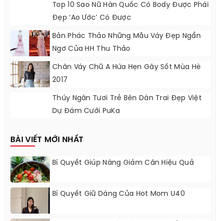
Top 10 Sao Nữ Hàn Quốc Có Body Được Phái
Đẹp ‘ao Ước’ Có Được
Bản Phác Thảo Những Mẫu Váy Đẹp Ngẩn
Ngơ Của HH Thu Thảo
Chân Váy Chữ A Hứa Hẹn Gây Sốt Mùa Hè
2017
Thúy Ngân Tươi Trẻ Bên Dàn Trai Đẹp Việt
Dự Đám Cưới PuKa
BÀI VIẾT MỚI NHẤT
Bí Quyết Giúp Nàng Giảm Cân Hiệu Quả
Bí Quyết Giữ Dáng Của Hot Mom U40