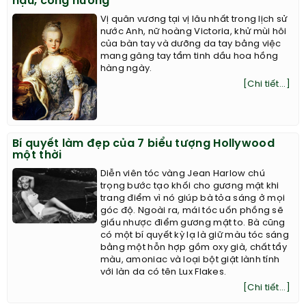
hậu, công nương
Vị quân vương tại vị lâu nhất trong lịch sử
nước Anh, nữ hoàng Victoria, khử mùi hôi
của bàn tay và dưỡng da tay bằng việc
mang găng tay tẩm tinh dầu hoa hồng
hàng ngày.
[Chi tiết...]
Bí quyết làm đẹp của 7 biểu tượng Hollywood
một thời
Diễn viên tóc vàng Jean Harlow chú
trọng bước tạo khối cho gương mặt khi
trang điểm vì nó giúp bà tỏa sáng ở mọi
góc độ. Ngoài ra, mái tóc uốn phồng sẽ
giấu nhược điểm gương mặt to. Bà cũng
có một bí quyết kỳ lạ là giữ màu tóc sáng
bằng một hỗn hợp gồm oxy già, chất tẩy
màu, amoniac và loại bột giặt lành tính
với làn da có tên Lux Flakes.
[Chi tiết...]