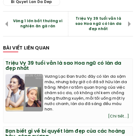
Bi Quyet Lan Da Dep
Triệu Vy 39 tuổi vẫn là
Vòng 1 lớn bất thường vì
sao Hoa ngữ có làn da
nghiện ăn gà rán
đẹp nhất
BÀI VIẾT LIÊN QUAN
Triệu Vy 39 tuổi vẫn là sao Hoa ngữ có làn da
đẹp nhất
Vương Lạc Đan trước đây có làn da sậm
màu, nhưng bây giờ cô đã sở hữu làn da
trắng. Nhận ra tầm quan trọng của việc
chăm sóc da, cô không chỉ kem chống
nắng thường xuyên, mỗi tối uống một ly
nước chanh, làn da đã sáng đều màu
hơn.
[Chi tiết...]
Bạn biết gì về bí quyết làm đẹp của các hoàng