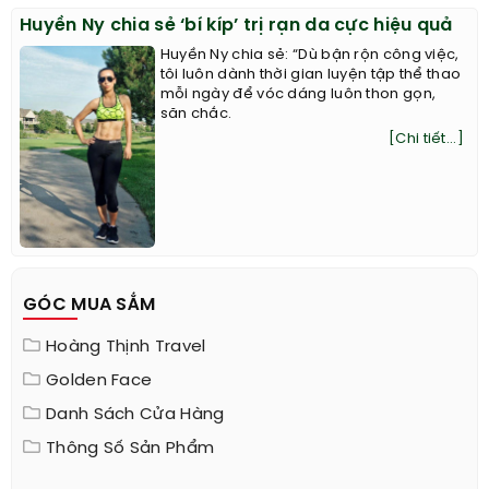
Huyền Ny chia sẻ ‘bí kíp’ trị rạn da cực hiệu quả
Huyền Ny chia sẻ: “Dù bận rộn công việc,
tôi luôn dành thời gian luyện tập thể thao
mỗi ngày để vóc dáng luôn thon gọn,
săn chắc.
[Chi tiết...]
GÓC MUA SẮM
Hoàng Thịnh Travel
Golden Face
Danh Sách Cửa Hàng
Thông Số Sản Phẩm