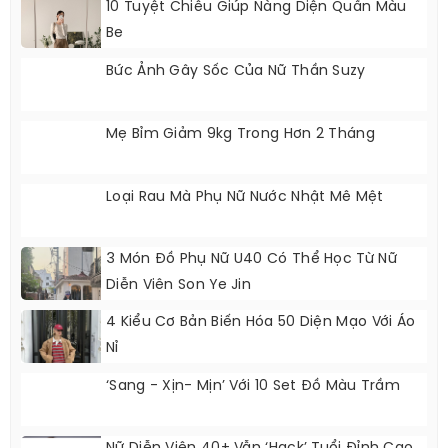
10 Tuyệt Chiêu Giúp Nàng Diện Quần Màu
Be
Bức Ảnh Gây Sốc Của Nữ Thần Suzy
Mẹ Bỉm Giảm 9kg Trong Hơn 2 Tháng
Loại Rau Mà Phụ Nữ Nước Nhật Mê Mệt
3 Món Đồ Phụ Nữ U40 Có Thể Học Từ Nữ
Diễn Viên Son Ye Jin
4 Kiểu Cơ Bản Biến Hóa 50 Diện Mạo Với Áo
Nỉ
‘Sang - Xịn- Mịn’ Với 10 Set Đồ Màu Trầm