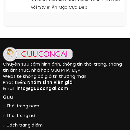
Nữ Diễn Viên 40+ Vẫn ‘hack’ Tuổi Đỉnh Cao
Với ‘style’ Ăn Mặc Cực Đẹp
Chuyên sưu tầm hình ảnh, thông tin thời trang, thông
tin ẩm thực, nhà hợp Guu PHÁI ĐẸP
Website không có giá trị thương mại!
Phát triển:
Nhóm sinh viên già
Email:
info@guucongai.com
Guu
Thời trang nam
Thời trang nữ
Cách trang điểm