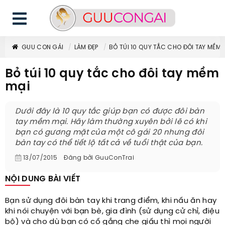
GUU CON GÁI
LÀM ĐẸP
BỎ TÚI 10 QUY TẮC CHO ĐÔI TAY MỀM 
Bỏ túi 10 quy tắc cho đôi tay mềm
mại
Dưới đây là 10 quy tắc giúp bạn có được đôi bàn
tay mềm mại. Hãy làm thường xuyên bởi lẽ có khi
bạn có gương mặt của một cô gái 20 nhưng đôi
bàn tay có thể tiết lộ tất cả về tuổi thật của bạn.
13/07/2015
Đăng bởi
GuuConTrai
NỘI DUNG BÀI VIẾT
Bạn sử dụng đôi bàn tay khi trang điểm, khi nấu ăn hay
khi nói chuyện với bạn bè, gia đình (sử dụng cử chỉ, điệu
bộ) và cho dù bạn có cố gắng che giấu thì mọi người