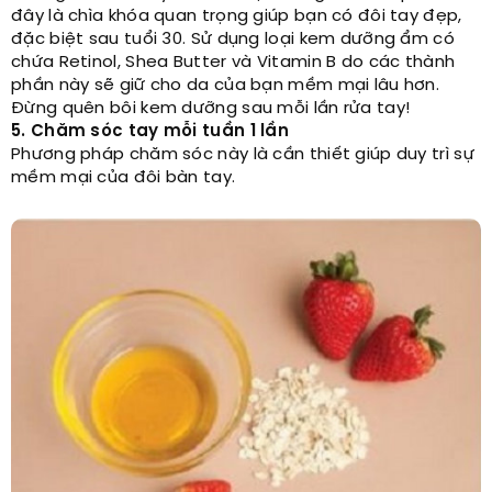
đây là chìa khóa quan trọng giúp bạn có đôi tay đẹp,
đặc biệt sau tuổi 30. Sử dụng loại kem dưỡng ẩm có
chứa Retinol, Shea Butter và Vitamin B do các thành
phần này sẽ giữ cho da của bạn mềm mại lâu hơn.
Đừng quên bôi kem dưỡng sau mỗi lần rửa tay!
5. Chăm sóc tay mỗi tuần 1 lần
Phương pháp chăm sóc này là cần thiết giúp duy trì sự
mềm mại của đôi bàn tay.