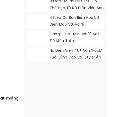
3 Món Đồ Phụ Nữ U40 Có
Thể Học Từ Nữ Diễn Viên Son
Ye Jin
4 Kiểu Cơ Bản Biến Hóa 50
Diện Mạo Với Áo Nỉ
‘Sang - Xịn- Mịn’ Với 10 Set
Đồ Màu Trầm
Nữ Diễn Viên 40+ Vẫn ‘hack’
Tuổi Đỉnh Cao Với ‘style’ Ăn
Mặc Cực Đẹp
mặt miếng