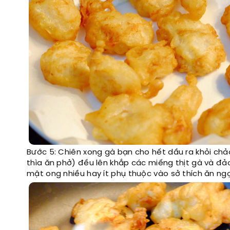
Bước 5: Chiên xong gà bạn cho hết dầu ra khỏi chảo.
thìa ăn phở) đều lên khắp các miếng thịt gà và 
mật ong nhiều hay ít phụ thuộc vào sở thích ăn ng