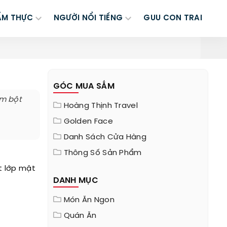
ẨM THỰC
NGƯỜI NỔI TIẾNG
GUU CON TRAI
GÓC MUA SẮM
ẩm bột
Hoàng Thịnh Travel
Golden Face
Danh Sách Cửa Hàng
Thông Số Sản Phẩm
t lớp mật
DANH MỤC
Món Ăn Ngon
Quán Ăn