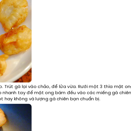
 Trút gà lại vào chảo, để lửa vừa. Rưới một 3 thìa mật on
đảo nhanh tay để mật ong bám đều vào các miếng gà chiên
ọt hay không và lượng gà chiên bạn chuẩn bị.