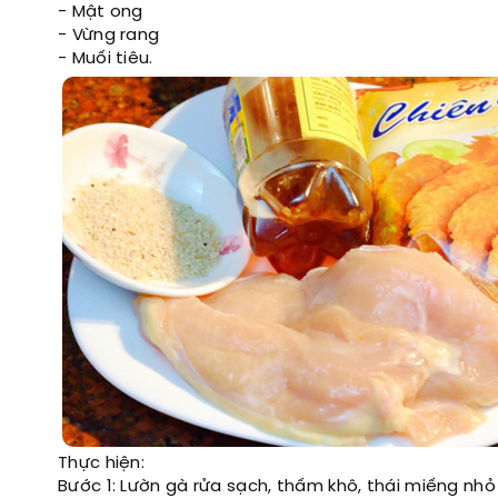
- Mật ong
- Vừng rang
- Muối tiêu.
Thực hiện:
Bước 1: Lườn gà rửa sạch, thấm khô, thái miếng nh