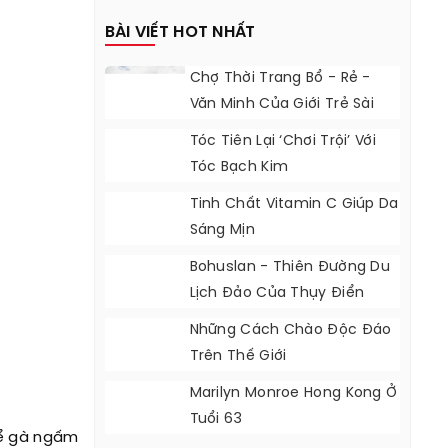
BÀI VIẾT HOT NHẤT
Chợ Thời Trang Bổ - Rẻ -
Văn Minh Của Giới Trẻ Sài
Gòn
Tóc Tiên Lại ‘chơi Trội’ Với
Tóc Bạch Kim
Tinh Chất Vitamin C Giúp Da
Sáng Mịn
Bohuslan - Thiên Đường Du
Lịch Đảo Của Thụy Điển
Những Cách Chào Độc Đáo
Trên Thế Giới
Marilyn Monroe Hong Kong Ở
Tuổi 63
để gà ngấm