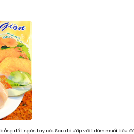
ỏ bằng đốt ngón tay cái. Sau đó ướp với 1 dúm muối tiêu 