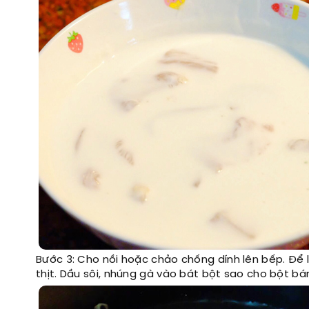
Bước 3: Cho nồi hoặc chảo chống dính lên bếp. Để
thịt. Dầu sôi, nhúng gà vào bát bột sao cho bột b