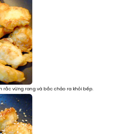
 rắc vừng rang và bắc chảo ra khỏi bếp.