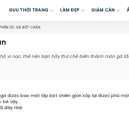
GUU THỜI TRANG
LÀM ĐẸP
GIẢM CÂN
Ể PHẦN ỨC GÀ BỚT CHÁN
án
khô vì nạc, thế nên bạn hãy thử chế biến thành món gà t
ì gà được bao một lớp bột chiên giòn xốp lại được phủ mộ
c bé vậy.
i đây nhé.