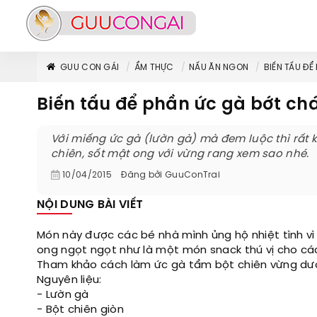
GUU CON GÁI
ẨM THỰC
NẤU ĂN NGON
BIẾN TẤU Đ
Biến tấu để phần ức gà bớt ch
Với miếng ức gà (lườn gà) mà đem luộc thì rất 
chiên, sốt mật ong với vừng rang xem sao nhé.
10/04/2015
Đăng bởi
GuuConTrai
NỘI DUNG BÀI VIẾT
Món này được các bé nhà mình ủng hộ nhiệt tình v
ong ngọt ngọt như là một món snack thú vị cho cá
Tham khảo cách làm ức gà tẩm bột chiên vừng dướ
Nguyên liệu:
- Lườn gà
- Bột chiên giòn