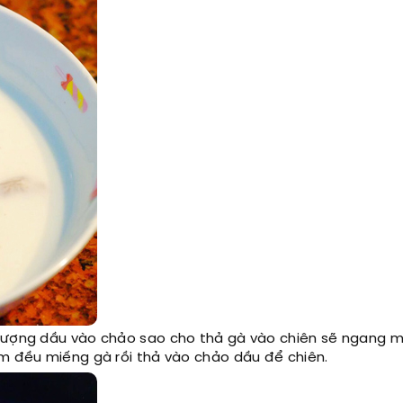
 lượng dầu vào chảo sao cho thả gà vào chiên sẽ ngang 
ám đều miếng gà rồi thả vào chảo dầu để chiên.