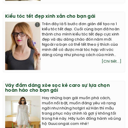
Kiểu tóc tết đẹp xinh xắn cho bạn gái
Trên đây là 5 bước đơn giản để tạo ra 1
kiểu tóc tết đẹp. Cuối cùng bạn đã hoàn
thành cho mình kiểu tóc tết đẹp cực xinh
đẹp và dịu dàng chào đón năm mới.
Ngoài ra bạn có thể tết theo ý thích của
mình để có được mái tóc hợp với vóc
dáng cũng như phong cách của mình..
[Chi tiết...]
Váy đầm dáng xòe sọc kẻ caro sự lựa chọn
hoàn hảo cho bạn gái
Hay những bạn gái muốn phá cách,
muốn nổi bật, muốn đáng yêu và rạng
ngời như những hotgirl xứ Hàn thì mẫu
trang phục này chính là gợi ý không tồi
trong hè này. Hãy luôn đồng hành và ủng
hộ Guucongai.com nhé!