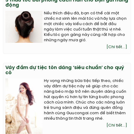
3 mẫu tóc búi phong cách Hàn cho bạn gái năng
động
Nếu thích điệu đà, bạn có thể cài một
chiếc nơ xinh lên mái tóc và hãy lựa chọn
một chiếc váy kiểu cách để bắt đầu
ngày làm việc cuối tuần thật thú vị nhé.
Kiểu tóc gọn gàng này cũng rất hợp cho
những ngày mưa gió.
[Chi tiết...]
Váy đầm dự tiệc tôn dáng ‘siêu chuẩn’ cho quý
cô
Hy vọng những bữa tiệc tiếp theo, chiếc
váy đầm dự tiệc này sẽ giúp cho các
nàng béo mập trở nên duyên dáng cuốn
hút quyến rũ hơn tự tin từng bước phong
cách của mình. Chúc cho các nàng luôn
trẻ trung sành điệu và đừng quên đồng
hành cùng Guucongai.com để biết thêm
nhiều thông tin thời trang nhé.
[Chi tiết...]