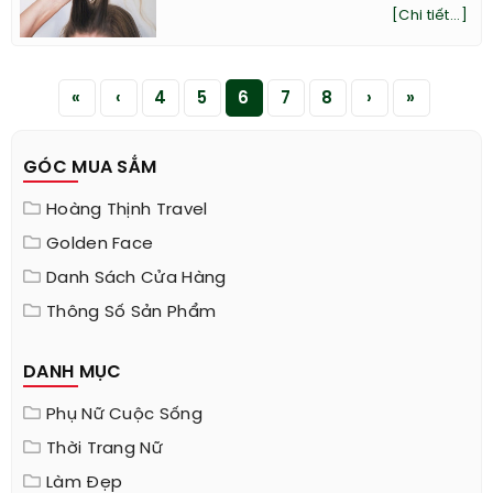
[Chi tiết...]
«
‹
4
5
6
7
8
›
»
GÓC MUA SẮM
Hoàng Thịnh Travel
Golden Face
Danh Sách Cửa Hàng
Thông Số Sản Phẩm
DANH MỤC
Phụ Nữ Cuộc Sống
Thời Trang Nữ
Làm Đẹp