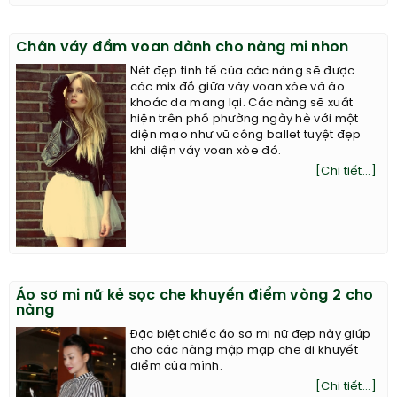
Chân váy đầm voan dành cho nàng mi nhon
Nét đẹp tinh tế của các nàng sẽ được
các mix đồ giữa váy voan xòe và áo
khoác da mang lại. Các nàng sẽ xuất
hiện trên phố phường ngày hè với một
diện mạo như vũ công ballet tuyệt đẹp
khi diện váy voan xòe đó.
[Chi tiết...]
Áo sơ mi nữ kẻ sọc che khuyến điểm vòng 2 cho
nàng
Đặc biệt chiếc áo sơ mi nữ đẹp này giúp
cho các nàng mập mạp che đi khuyết
điểm của mình.
[Chi tiết...]