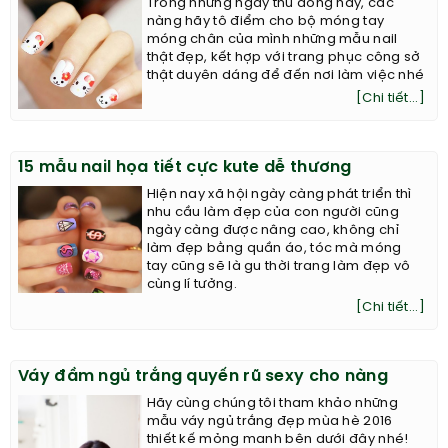
Trong những ngày thu đông này, các
nàng hãy tô điểm cho bộ móng tay
móng chân của mình những mẫu nail
thật đẹp, kết hợp với trang phục công sở
thật duyên dáng để đến nơi làm việc nhé
[Chi tiết...]
15 mẫu nail họa tiết cực kute dễ thương
Hiện nay xã hội ngày càng phát triển thì
nhu cầu làm đẹp của con người cũng
ngày càng được nâng cao, không chỉ
làm đẹp bằng quần áo, tóc mà móng
tay cũng sẽ là gu thời trang làm đẹp vô
cùng lí tưởng.
[Chi tiết...]
Váy đầm ngủ trắng quyến rũ sexy cho nàng
Hãy cùng chúng tôi tham khảo những
mẫu váy ngủ trắng đẹp mùa hè 2016
thiết kế mỏng manh bên dưới đây nhé!