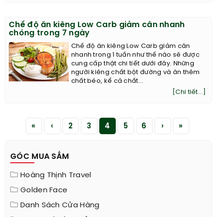
Chế độ ăn kiêng Low Carb giảm cân nhanh
chóng trong 7 ngày
Chế độ ăn kiêng Low Carb giảm cân
nhanh trong 1 tuần như thế nào sẽ được
cung cấp thật chi tiết dưới đây. Những
người kiêng chất bột đường và ăn thêm
chất béo, kể cả chất...
[Chi tiết...]
«
‹
2
3
4
5
6
›
»
GÓC MUA SẮM
Hoàng Thịnh Travel
Golden Face
Danh Sách Cửa Hàng