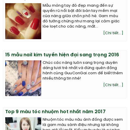
Mẫu móng tay đỏ đẹp mang đến sự
quyến rũ nổi bật đôi bàn tay mềm mại
của nàng giữa chốn phố hè. Gam màu
đỏ tưởng chừng như mang lại cảm giác
lòe loẹt cho các nàng, mất...
[Chi tiết...]
15 mẫu nail kim tuyến hiện đại sang trọng 2016
Chúc các nàng luôn sang trọng duyên
dáng tươi trẻ nhất và đừng quên đồng
hành cùng GuuConGai.com để biết thêm
nhiều thông tin nhé!
[Chi tiết...]
Top 9 màu tóc nhuộm hot nhất năm 2017
Nhuộm tóc màu nâu ánh đồng được xem
là gam màu sành điệu nhưng lại không