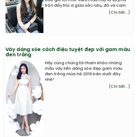
bao giờ lỗi mốt. Kiểu màu này là sự pha
trộn đầy thú vị giữa sắc nâu, đỏ và cam.
[Chi tiết...]
Váy dáng xòe cách điệu tuyệt đẹp với gam màu
đen trắng
Hãy cùng chúng tôi tham khảo những
mẫu váy liền dáng xòe đẹp gam màu
đen trắng mùa hè 2016 bên dưới đây
nhé!
[Chi tiết...]