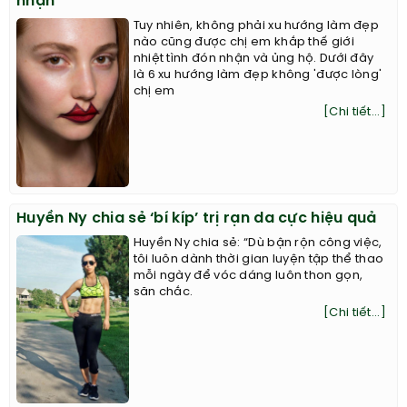
nhận
Tuy nhiên, không phải xu hướng làm đẹp
nào cũng được chị em khắp thế giới
nhiệt tình đón nhận và ủng hộ. Dưới đây
là 6 xu hướng làm đẹp không 'được lòng'
chị em
[Chi tiết...]
Huyền Ny chia sẻ ‘bí kíp’ trị rạn da cực hiệu quả
Huyền Ny chia sẻ: “Dù bận rộn công việc,
tôi luôn dành thời gian luyện tập thể thao
mỗi ngày để vóc dáng luôn thon gọn,
săn chắc.
[Chi tiết...]