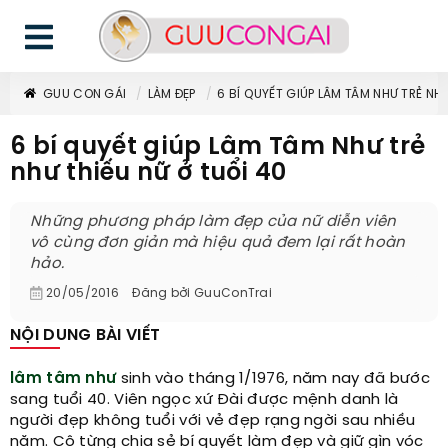
GUU CON GÁI
LÀM ĐẸP
6 BÍ QUYẾT GIÚP LÂM TÂM NHƯ TRẺ NHƯ
6 bí quyết giúp Lâm Tâm Như trẻ
như thiếu nữ ở tuổi 40
Những phương pháp làm đẹp của nữ diễn viên
vô cùng đơn giản mà hiệu quả đem lại rất hoàn
hảo.
20/05/2016
Đăng bởi
GuuConTrai
NỘI DUNG BÀI VIẾT
lâm tâm như
sinh vào tháng 1/1976, năm nay đã bước
sang tuổi 40. Viên ngọc xứ Đài được mệnh danh là
người đẹp không tuổi với vẻ đẹp rạng ngời sau nhiều
năm. Cô từng chia sẻ bí quyết làm đẹp và giữ gìn vóc