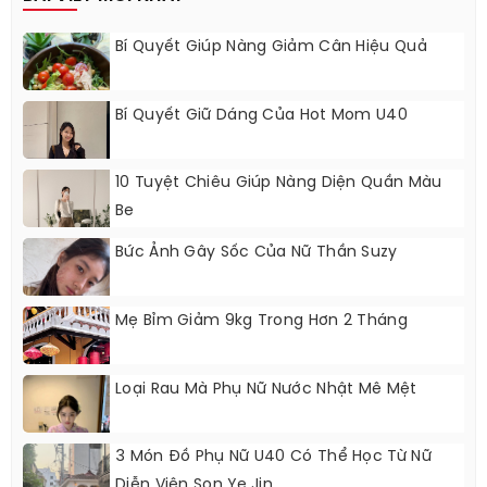
Bí Quyết Giúp Nàng Giảm Cân Hiệu Quả
Bí Quyết Giữ Dáng Của Hot Mom U40
10 Tuyệt Chiêu Giúp Nàng Diện Quần Màu
Be
Bức Ảnh Gây Sốc Của Nữ Thần Suzy
Mẹ Bỉm Giảm 9kg Trong Hơn 2 Tháng
Loại Rau Mà Phụ Nữ Nước Nhật Mê Mệt
3 Món Đồ Phụ Nữ U40 Có Thể Học Từ Nữ
Diễn Viên Son Ye Jin