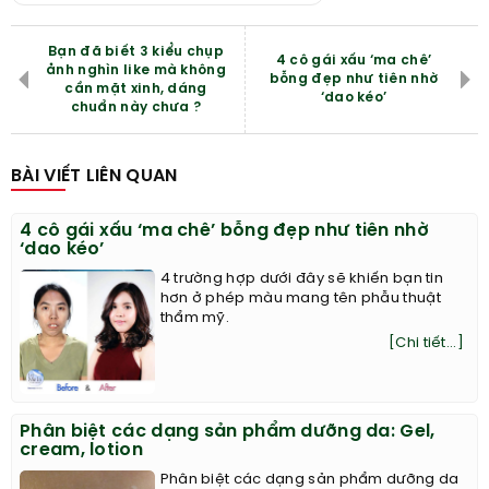
Bạn đã biết 3 kiểu chụp
4 cô gái xấu ‘ma chê’
ảnh nghìn like mà không
bỗng đẹp như tiên nhờ
cần mặt xinh, dáng
‘dao kéo’
chuẩn này chưa ?
BÀI VIẾT LIÊN QUAN
4 cô gái xấu ‘ma chê’ bỗng đẹp như tiên nhờ
‘dao kéo’
4 trường hợp dưới đây sẽ khiến bạn tin
hơn ở phép màu mang tên phẫu thuật
thẩm mỹ.
[Chi tiết...]
Phân biệt các dạng sản phẩm dưỡng da: Gel,
cream, lotion
Phân biệt các dạng sản phẩm dưỡng da