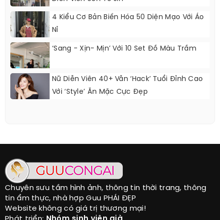
4 Kiểu Cơ Bản Biến Hóa 50 Diện Mạo Với Áo
Nỉ
‘Sang - Xịn- Mịn’ Với 10 Set Đồ Màu Trầm
Nữ Diễn Viên 40+ Vẫn ‘hack’ Tuổi Đỉnh Cao
Với ‘style’ Ăn Mặc Cực Đẹp
Chuyên sưu tầm hình ảnh, thông tin thời trang, thông
tin ẩm thực, nhà hợp Guu PHÁI ĐẸP
Website không có giá trị thương mại!
Phát triển:
Nhóm sinh viên già