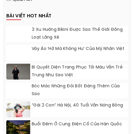
BÀI VIẾT HOT NHẤT
3 Xu Hướng Bikini Được Sao Thế Giới Đồng
Loạt Lăng Xê
Váy Áo ‘hở Mà Không Hư’ Của Mỹ Nhân Việt
Bí Quyết Diện Trang Phục Tối Màu Vẫn Trẻ
Trung Như Sao Việt
Bóc Mác Những Đôi Bốt Đáng Thèm Của
Sao
“Gái 2 Con” Hà Nội, 40 Tuổi Vẫn Nóng Bỏng
Buổi Đêm Ở Cung Điện Cổ Của Hàn Quốc