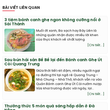
BÀI VIẾT LIÊN QUAN
3 tiệm bánh canh ghẹ ngon không cưỡng nổi ở
Sài Thành
Muối ớt xanh, Ba sạch hay Bảy Liên là
những quán nhận được nhiều lời khen
của thực khách về chất lượng.
[Chi tiết...]
Sau bún hải sản Bề Bề lại đến Bánh canh Ghẹ Út
Còi Quang Trung
Giữa thời tiết rét đậm, nhiều người ngại
ra đường thì tại ngã rẽ Quang Trung –
Nhà Chung – Nhà Thờ, khách vẫn ra vào
Quán Bánh canh Ghẹ Út Còi nườm nượp.
Vừa khai trương được vài ngày, lại...
[Chi tiết...]
Thưởng thức 5 món quà sáng hấp dẫn ở Đà