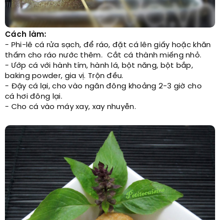
Cách làm:
- Phi-lê cá rửa sạch, để ráo, đặt cá lên giấy hoặc khăn
thấm cho ráo nước thêm. Cắt cá thành miếng nhỏ.
- Ướp cá với hành tím, hành lá, bột năng, bột bắp,
baking powder, gia vị. Trộn đều.
- Đậy cá lại, cho vào ngăn đông khoảng 2-3 giờ cho
cá hơi đông lại.
- Cho cá vào máy xay, xay nhuyễn.