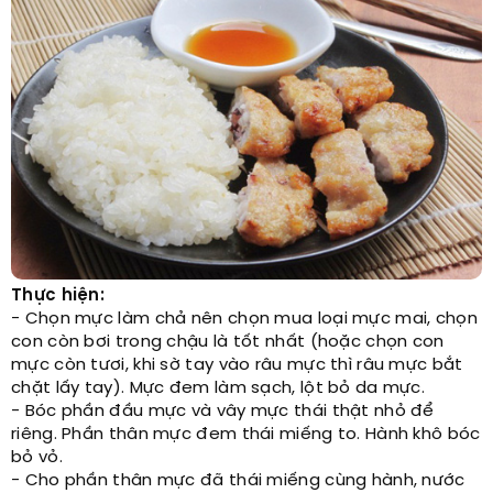
Thực hiện:
- Chọn mực làm chả nên chọn mua loại mực mai, chọn
con còn bơi trong chậu là tốt nhất (hoặc chọn con
mực còn tươi, khi sờ tay vào râu mực thì râu mực bắt
chặt lấy tay). Mực đem làm sạch, lột bỏ da mực.
- Bóc phần đầu mực và vây mực thái thật nhỏ để
riêng. Phần thân mực đem thái miếng to. Hành khô bóc
bỏ vỏ.
- Cho phần thân mực đã thái miếng cùng hành, nước