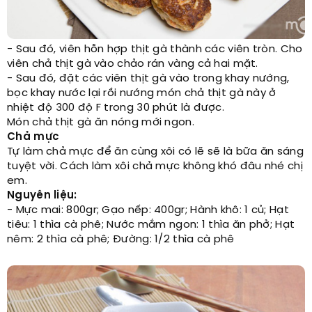
- Sau đó, viên hỗn hợp thịt gà thành các viên tròn. Cho
viên chả thịt gà vào chảo rán vàng cả hai mặt.
- Sau đó, đặt các viên thịt gà vào trong khay nướng,
bọc khay nước lại rồi nướng món chả thịt gà này ở
nhiệt độ 300 độ F trong 30 phút là được.
Món chả thịt gà ăn nóng mới ngon.
Chả mực
Tự làm chả mực để ăn cùng xôi có lẽ sẽ là bữa ăn sáng
tuyệt vời. Cách làm xôi chả mực không khó đâu nhé chị
em.
Nguyên liệu:
- Mực mai: 800gr; Gạo nếp: 400gr; Hành khô: 1 củ; Hạt
tiêu: 1 thìa cà phê; Nước mắm ngon: 1 thìa ăn phở; Hạt
nêm: 2 thìa cà phê; Đường: 1/2 thìa cà phê