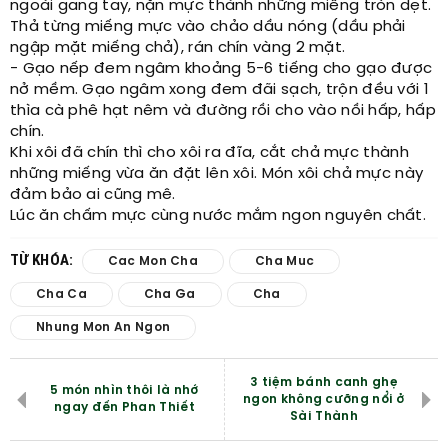
ngoài gang tay, nặn mực thành những miếng tròn dẹt.
Thả từng miếng mực vào chảo dầu nóng (dầu phải
ngập mặt miếng chả), rán chín vàng 2 mặt.
- Gạo nếp đem ngâm khoảng 5-6 tiếng cho gạo được
nở mềm. Gạo ngâm xong đem đãi sạch, trộn đều với 1
thìa cà phê hạt nêm và đường rồi cho vào nồi hấp, hấp
chín.
Khi xôi đã chín thì cho xôi ra đĩa, cắt chả mực thành
những miếng vừa ăn đặt lên xôi. Món xôi chả mực này
đảm bảo ai cũng mê.
Lúc ăn chấm mực cùng nước mắm ngon nguyên chất.
TỪ KHÓA:
Cac Mon Cha
Cha Muc
Cha Ca
Cha Ga
Cha
Nhung Mon An Ngon
3 tiệm bánh canh ghẹ
5 món nhìn thôi là nhớ
ngon không cưỡng nổi ở
ngay đến Phan Thiết
Sài Thành