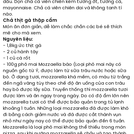
dầu. Dọn chả cá viên chiên kèm tương ớt, tương cà,
mayonnaise. Chả cá viên chiên dai và không tanh tí
nào.
Chả thịt gà thập cẩm
Món ăn đơn giản, dễ làm chắc chắn các bé sẽ thích
mê cho mà xem.
Nguyên liệu:
- 1,8kg ức thịt gà
- 2 củ hành tây
- 1 củ cà rốt
- 100g phô mai Mozzaella bào (Loại phô mai này có
nguồn gốc từ Ý, được làm từ sữa trâu nước hoặc sữa
bò. Ở dạng tươi, mozzarella khá mềm, có màu từ trắng
đến ngả vàng tùy theo chế độ ăn uống của con trâu
hay bò được lấy sữa. Truyền thống thì mozzarella tươi
được làm và ăn ngay trong ngày. Do có độ ẩm lớn nên
mozzarella tươi có thể được bảo quản trong tủ lạnh
khoảng 1 tuần. Những loại mozzarella đã được làm khô
đi bằng cách giảm nước và đã được cắt thành vụn
nhỏ như ngày nay có thể được bảo quản đến 6 tuần.
Mozzarella là loại phô mai không thể thiếu trong món
pizza, sau khi nướng mozzarella sẽ chảy và tạo thành