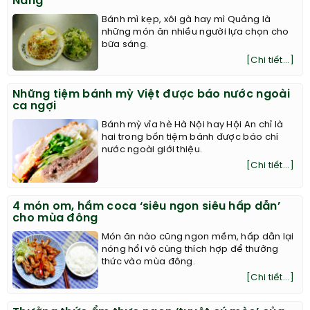
Nẵng
Bánh mì kẹp, xôi gà hay mì Quảng là
những món ăn nhiều người lựa chọn cho
bữa sáng.
[Chi tiết...]
Những tiệm bánh mỳ Việt được báo nước ngoài
ca ngợi
Bánh mỳ vỉa hè Hà Nội hay Hội An chỉ là
hai trong bốn tiệm bánh được báo chí
nước ngoài giới thiệu.
[Chi tiết...]
4 món om, hầm coca ‘siêu ngon siêu hấp dẫn’
cho mùa đông
Món ăn nào cũng ngon mềm, hấp dẫn lại
nóng hổi vô cùng thích hợp để thưởng
thức vào mùa đông.
[Chi tiết...]