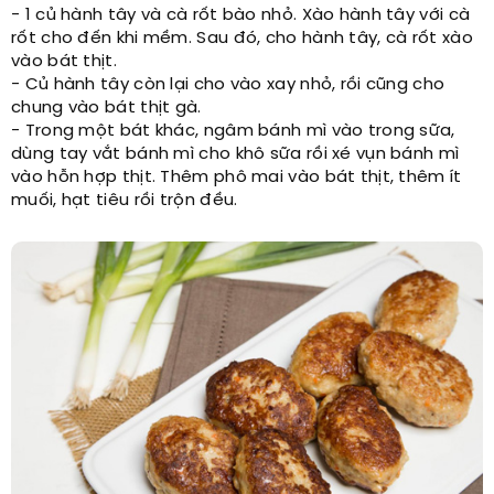
- 1 củ hành tây và cà rốt bào nhỏ. Xào hành tây với cà
rốt cho đến khi mềm. Sau đó, cho hành tây, cà rốt xào
vào bát thịt.
- Củ hành tây còn lại cho vào xay nhỏ, rồi cũng cho
chung vào bát thịt gà.
- Trong một bát khác, ngâm bánh mì vào trong sữa,
dùng tay vắt bánh mì cho khô sữa rồi xé vụn bánh mì
vào hỗn hợp thịt. Thêm phô mai vào bát thịt, thêm ít
muối, hạt tiêu rồi trộn đều.