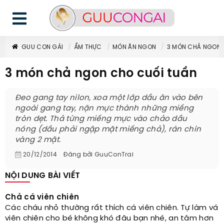
GUU CON GÁI
ẨM THỰC
MÓN ĂN NGON
3 MÓN CHẢ NGON 
3 món chả ngon cho cuối tuần
Đeo gang tay nilon, xoa một lớp dầu ăn vào bên
ngoài gang tay, nặn mực thành những miếng
tròn dẹt. Thả từng miếng mực vào chảo dầu
nóng (dầu phải ngập mặt miếng chả), rán chín
vàng 2 mặt.
20/12/2014
Đăng bởi
GuuConTrai
NỘI DUNG BÀI VIẾT
Chả cá viên chiên
Các cháu nhỏ thường rất thích cá viên chiên. Tự làm vá
viên chiên cho bé không khó đâu bạn nhé, an tâm hơn