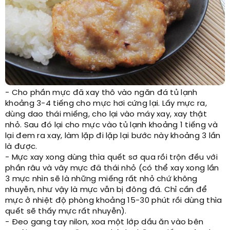
- Cho phần mực đã xay thô vào ngăn đá tủ lạnh
khoảng 3-4 tiếng cho mực hơi cứng lại. Lấy mực ra,
dùng dao thái miếng, cho lại vào máy xay, xay thật
nhỏ. Sau đó lại cho mực vào tủ lạnh khoảng 1 tiếng và
lại đem ra xay, làm lặp đi lặp lại bước này khoảng 3 lần
là được.
- Mực xay xong dùng thìa quết sơ qua rồi trộn đều với
phần râu và vây mực đã thái nhỏ (có thể xay xong lần
3 mực nhìn sẽ là những miếng rất nhỏ chứ không
nhuyễn, như vậy là mực vẫn bị đông đá. Chỉ cần để
mực ở nhiệt độ phòng khoảng 15-30 phút rồi dùng thìa
quết sẽ thấy mực rất nhuyễn).
- Đeo gang tay nilon, xoa một lớp dầu ăn vào bên