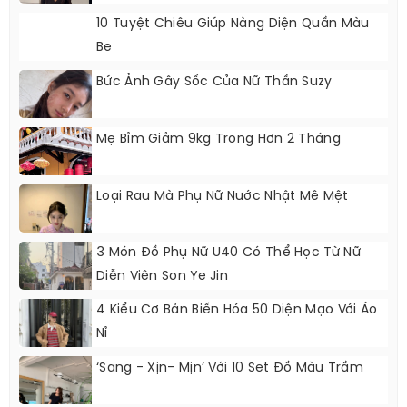
10 Tuyệt Chiêu Giúp Nàng Diện Quần Màu
Be
Bức Ảnh Gây Sốc Của Nữ Thần Suzy
Mẹ Bỉm Giảm 9kg Trong Hơn 2 Tháng
Loại Rau Mà Phụ Nữ Nước Nhật Mê Mệt
3 Món Đồ Phụ Nữ U40 Có Thể Học Từ Nữ
Diễn Viên Son Ye Jin
4 Kiểu Cơ Bản Biến Hóa 50 Diện Mạo Với Áo
Nỉ
‘Sang - Xịn- Mịn’ Với 10 Set Đồ Màu Trầm