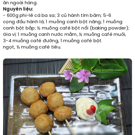
ăn ngoài hàng.
Nguyên liệu:
- 600g phi-lê cá ba sa; 3 củ hành tím băm; 5-6
cọng đầu hành lá; 1 muỗng canh bột năng; 1 muỗng
canh bột bắp; ½ muỗng café bột nổi (baking powder);
Gia vị: 1 muỗng canh nước mắm, ½ muỗng café muối,
3-4 muỗng café đường, 1 muỗng café bột
ngọt, ½ muỗng café tiêu.