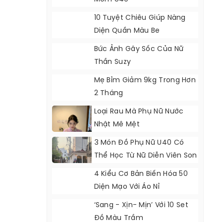
10 Tuyệt Chiêu Giúp Nàng
Diện Quần Màu Be
Bức Ảnh Gây Sốc Của Nữ
Thần Suzy
Mẹ Bỉm Giảm 9kg Trong Hơn
2 Tháng
Loại Rau Mà Phụ Nữ Nước
Nhật Mê Mệt
3 Món Đồ Phụ Nữ U40 Có
Thể Học Từ Nữ Diễn Viên Son
Ye Jin
4 Kiểu Cơ Bản Biến Hóa 50
Diện Mạo Với Áo Nỉ
‘Sang - Xịn- Mịn’ Với 10 Set
Đồ Màu Trầm