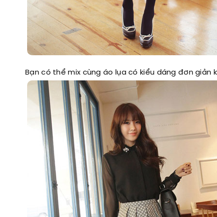
Bạn có thể mix cùng áo lụa có kiểu dáng đơn giản k