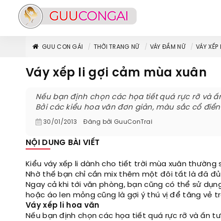
GUU CON GÁI
THỜI TRANG NỮ
VÁY ĐẦM NỮ
VÁY XẾP
Váy xếp li gợi cảm mùa xuân
Nếu bạn định chọn các họa tiết quá rực rỡ và ấ
Bởi các kiểu hoa văn đơn giản, màu sắc cổ điể
30/01/2013
Đăng bởi
GuuConTrai
NỘI DUNG BÀI VIẾT
Kiểu váy xếp li dành cho tiết trời mùa xuân thường
Nhờ thế bạn chỉ cần mix thêm một đôi tất là đã đ
Ngay cả khi tới văn phòng, bạn cũng có thể sử dụn
hoặc áo len mỏng cũng là gợi ý thú vị để tăng vẻ t
Váy xếp li hoa văn
Nếu bạn định chọn các họa tiết quá rực rỡ và ấn t