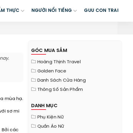
ẨM THỰC
NGƯỜI NỔI TIẾNG
GUU CON TRAI
GÓC MUA SẮM
nay.
Hoàng Thịnh Travel
Golden Face
Danh Sách Cửa Hàng
Thông Số Sản Phẩm
ủa mùa hạ.
DANH MỤC
với sơ mi
Phụ Kiện Nữ
Quần Áo Nữ
 Bởi các