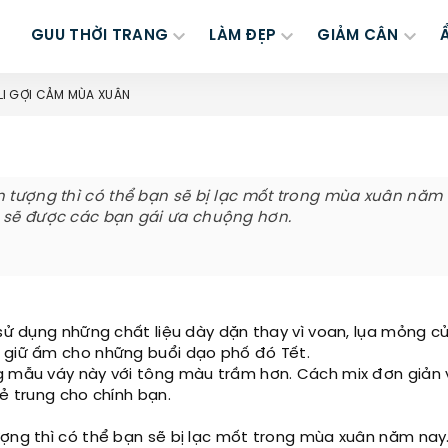
GUU THỜI TRANG
LÀM ĐẸP
GIẢM CÂN
 LI GỢI CẢM MÙA XUÂN
n tượng thì có thể bạn sẽ bị lạc mốt trong mùa xuân năm 
n sẽ được các bạn gái ưa chuộng hơn.
 sử dụng những chất liệu dày dặn thay vì voan, lụa mỏng c
ủ giữ ấm cho những buổi dạo phố đó Tết.
g mẫu váy này với tông màu trầm hơn. Cách mix đơn giản 
rẻ trung cho chính bạn.
ượng thì có thể bạn sẽ bị lạc mốt trong mùa xuân năm nay.