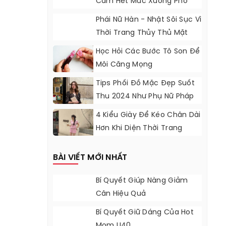
Cảm Hết Mức Xuống Phố
Phái Nữ Hàn - Nhật Sôi Sục Vì
Thời Trang Thủy Thủ Mặt
Trăng
Học Hỏi Các Bước Tô Son Để
Môi Căng Mọng
Tips Phối Đồ Mặc Đẹp Suốt
Thu 2024 Như Phụ Nữ Pháp
4 Kiểu Giày Để Kéo Chân Dài
Hơn Khi Diện Thời Trang
Dáng Ngắn
BÀI VIẾT MỚI NHẤT
Bí Quyết Giúp Nàng Giảm
Cân Hiệu Quả
Bí Quyết Giữ Dáng Của Hot
Mom U40