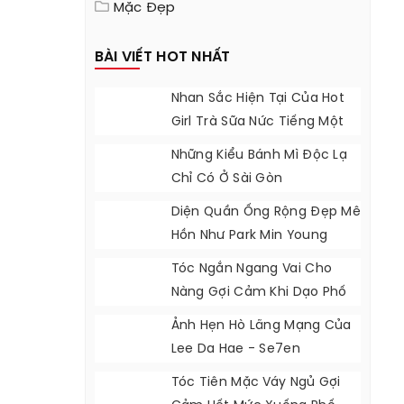
Mặc Đẹp
BÀI VIẾT HOT NHẤT
Nhan Sắc Hiện Tại Của Hot
Girl Trà Sữa Nức Tiếng Một
Thời
Những Kiểu Bánh Mì Độc Lạ
Chỉ Có Ở Sài Gòn
Diện Quần Ống Rộng Đẹp Mê
Hồn Như Park Min Young
Tóc Ngắn Ngang Vai Cho
Nàng Gợi Cảm Khi Dạo Phố
Ảnh Hẹn Hò Lãng Mạng Của
Lee Da Hae - Se7en
Tóc Tiên Mặc Váy Ngủ Gợi