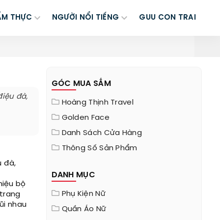
ẨM THỰC
NGƯỜI NỔI TIẾNG
GUU CON TRAI
GÓC MUA SẮM
điệu đà,
Hoàng Thịnh Travel
Golden Face
Danh Sách Cửa Hàng
Thông Số Sản Phẩm
u đà,
DANH MỤC
hiệu bộ
Phụ Kiện Nữ
 trang
ũi nhau
Quần Áo Nữ