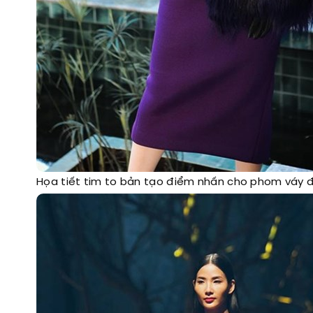
Họa tiết tim to bản tạo điểm nhấn cho phom váy đơ