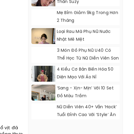
Thần Suzy
Mẹ Bỉm Giảm 9kg Trong Hơn
2 Tháng
Loại Rau Mà Phụ Nữ Nước
Nhật Mê Mệt
3 Món Đồ Phụ Nữ U40 Có
Thể Học Từ Nữ Diễn Viên Son
Ye Jin
4 Kiểu Cơ Bản Biến Hóa 50
Diện Mạo Với Áo Nỉ
‘Sang - Xịn- Mịn’ Với 10 Set
Đồ Màu Trầm
Nữ Diễn Viên 40+ Vẫn ‘hack’
Tuổi Đỉnh Cao Với ‘style’ Ăn
Mặc Cực Đẹp
ổ vịt đã