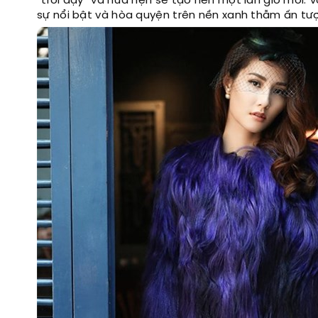
“trỗi dậy” và hứa hẹn sẽ tạo nên một làn gió mới.
sự nổi bật và hòa quyện trên nền xanh thẫm ấn tư