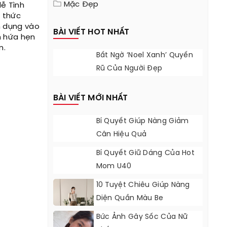
Mặc Đẹp
ễ Tình
h thức
n dụng vào
BÀI VIẾT HOT NHẤT
m hứa hẹn
n.
Bất Ngờ ‘Noel Xanh’ Quyến
Rũ Của Người Đẹp
BÀI VIẾT MỚI NHẤT
Bí Quyết Giúp Nàng Giảm
Cân Hiệu Quả
Bí Quyết Giữ Dáng Của Hot
Mom U40
10 Tuyệt Chiêu Giúp Nàng
Diện Quần Màu Be
Bức Ảnh Gây Sốc Của Nữ