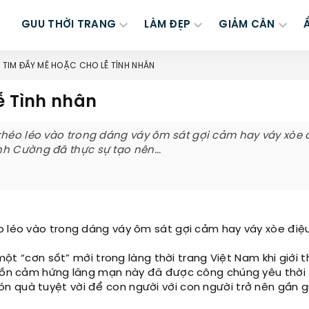
GUU THỜI TRANG
LÀM ĐẸP
GIẢM CÂN
I TIM ĐẦY MÊ HOẶC CHO LỄ TÌNH NHÂN
ễ Tình nhân
khéo léo vào trong dáng váy ôm sát gợi cảm hay váy xòe 
h Cường đã thực sự tạo nên...
o léo vào trong dáng váy ôm sát gợi cảm hay váy xòe điệ
t “cơn sốt” mới trong làng thời trang Việt Nam khi giới t
Nguồn cảm hứng lãng mạn này đã được công chúng yêu thời
n quà tuyệt vời để con người với con người trở nên gần g