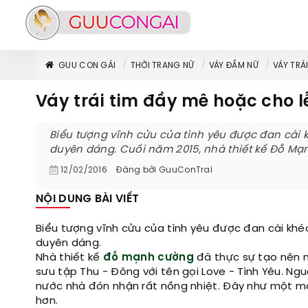
GUU CON GÁI
THỜI TRANG NỮ
VÁY ĐẦM NỮ
VÁY TRÁ
Váy trái tim đầy mê hoặc cho l
Biểu tượng vĩnh cửu của tình yêu được đan cài 
duyên dáng. Cuối năm 2015, nhà thiết kế Đỗ Mạn
12/02/2016
Đăng bởi
GuuConTrai
NỘI DUNG BÀI VIẾT
Biểu tượng vĩnh cửu của tình yêu được đan cài khé
duyên dáng.
Nhà thiết kế
đỗ mạnh cường
đã thực sự tạo nên mộ
sưu tập Thu - Đông với tên gọi Love - Tình Yêu. 
nước nhà đón nhận rất nồng nhiệt. Đây như một mó
hơn.