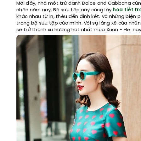
Mới đây, nhà mốt trứ danh Dolce and Gabbana cũng
nhân năm nay. Bộ sưu tập này cũng lấy
họa tiết tr
khác nhau từ in, thêu đến đính kết. Và những biệ
trong bộ sưu tập của mình. Với sự lăng xê của nhữ
sẽ trở thành xu hướng hot nhất mùa Xuân - Hè này,