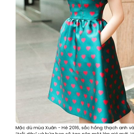
Mặc dù mùa Xuân - Hè 2016, sắc hồng thạch anh và 