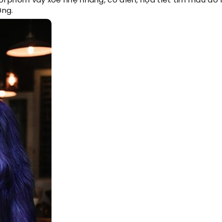
 Với phom váy xòe nhẹ nhàng, cổ điển, họa tiết tim màu đỏ
ợng.