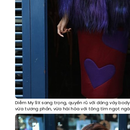
Diễm My 9X sang trọng, quyến rũ với dáng váy bo
vừa tương phản, vừa hài hòa với tông tím ngọt ngà