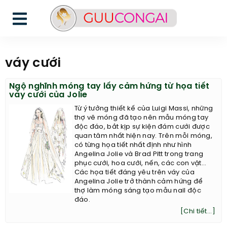
váy cưới
Ngộ nghĩnh móng tay lấy cảm hứng từ họa tiết
váy cưới của Jolie
Từ ý tưởng thiết kế của Luigi Massi, những
thợ vẽ móng đã tạo nên mẫu móng tay
độc đáo, bắt kịp sự kiện đám cưới được
quan tâm nhất hiện nay. Trên mỗi móng,
có từng họa tiết nhất định như hình
Angelina Jolie và Brad Pitt trong trang
phục cưới, hoa cưới, nến, các con vật...
Các họa tiết đáng yêu trên váy của
Angelina Jolie trở thành cảm hứng để
thợ làm móng sáng tạo mẫu nail độc
đáo.
[Chi tiết...]