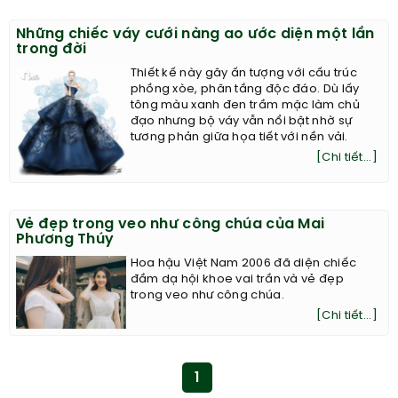
Những chiếc váy cưới nàng ao ước diện một lần
trong đời
Thiết kế này gây ấn tượng với cấu trúc
phồng xòe, phân tầng độc đáo. Dù lấy
tông màu xanh đen trầm mặc làm chủ
đạo nhưng bộ váy vẫn nổi bật nhờ sự
tương phản giữa họa tiết với nền vải.
[Chi tiết...]
Vẻ đẹp trong veo như công chúa của Mai
Phương Thúy
Hoa hậu Việt Nam 2006 đã diện chiếc
đầm dạ hội khoe vai trần và vẻ đẹp
trong veo như công chúa.
[Chi tiết...]
1