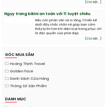
giày cao gót đơn giản xuyệt tông thì đã
đủ thu hút mọi ánh nhìn. Kín đáo, gọn
gàng, thanh lịch phù hợp với môi trường
công sở nhưng cũng không kém phần
sành điệu, hợp mốt.
[Chi tiết...]
Ngụy trang bikini an toàn với 11 tuyệt chiêu
Nếu còn phân vân và lo lắng, 11 hiến kế
dưới đây chắc chắn sẽ giúp bạn cảm
thấy tự tin hơn khi diện loại trang phục chỉ
là đặc quyền của phái đẹp.
[Chi tiết...]
GÓC MUA SẮM