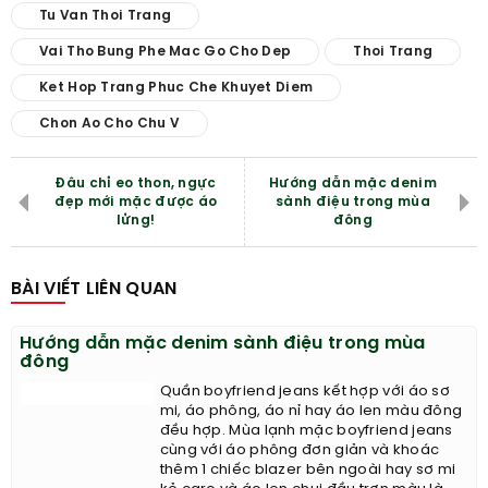
Tu Van Thoi Trang
Vai Tho Bung Phe Mac Go Cho Dep
Thoi Trang
Ket Hop Trang Phuc Che Khuyet Diem
Chon Ao Cho Chu V
Đâu chỉ eo thon, ngực
Hướng dẫn mặc denim
đẹp mới mặc được áo
sành điệu trong mùa
lửng!
đông
BÀI VIẾT LIÊN QUAN
Hướng dẫn mặc denim sành điệu trong mùa
đông
Quần boyfriend jeans kết hợp với áo sơ
mi, áo phông, áo nỉ hay áo len màu đông
đều hợp. Mùa lạnh mặc boyfriend jeans
cùng với áo phông đơn giản và khoác
thêm 1 chiếc blazer bên ngoài hay sơ mi