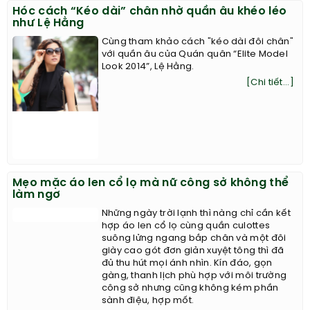
Hóc cách “Kéo dài” chân nhờ quần âu khéo léo
như Lệ Hằng
Cùng tham khảo cách "kéo dài đôi chân"
với quần âu của Quán quân “Elite Model
Look 2014”, Lệ Hằng.
[Chi tiết...]
Mẹo mặc áo len cổ lọ mà nữ công sở không thể
làm ngơ
Những ngày trời lạnh thì nàng chỉ cần kết
hợp áo len cổ lọ cùng quần culottes
suông lửng ngang bắp chân và một đôi