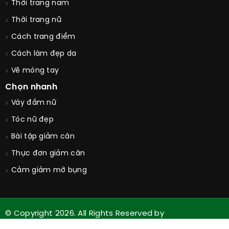
Chuyên sưu tầm hình ảnh, thông tin thời trang, thông
tin ẩm thực, nhà hợp Guu PHÁI ĐẸP
Website không có giá trị thương mại!
Phát triển:
Nhóm sinh viên già
Email:
info@guucongai.com
Guu
Thời trang nam
Thời trang nữ
Cách trang điểm
Cách làm đẹp da
Vẽ móng tay
Chọn nhanh
Váy đầm nữ
Tóc nữ đẹp