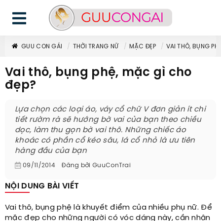
GUU CON GÁI
THỜI TRANG NỮ
MẶC ĐẸP
VAI THÔ, BỤNG PH
Vai thô, bụng phệ, mặc gì cho
đẹp?
Lựa chọn các loại áo, váy cổ chữ V đơn giản ít chi
tiết rườm rà sẽ hướng bờ vai của bạn theo chiều
dọc, làm thu gọn bờ vai thô. Những chiếc áo
khoác có phần cổ kéo sâu, lá cổ nhỏ là ưu tiên
hàng đầu của bạn
09/11/2014
Đăng bởi
GuuConTrai
NỘI DUNG BÀI VIẾT
Vai thô, bụng phệ là khuyết điểm của nhiều phụ nữ. Để
mặc đẹp cho những người có vóc dáng này, cần nhận