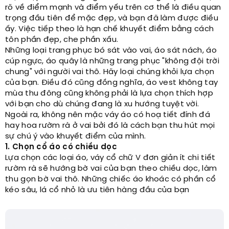
rõ về điểm mạnh và điểm yếu trên cơ thể là điều quan
trọng đầu tiên để mặc đẹp, và bạn đã làm được điều
ấy. Việc tiếp theo là hạn chế khuyết điểm bằng cách
tôn phần đẹp, che phần xấu.
Những loại trang phục bó sát vào vai, áo sát nách, áo
cúp ngực, áo quây là những trang phục "không đội trời
chung" với người vai thô. Hãy loại chúng khỏi lựa chọn
của bạn. Điều đó cũng đồng nghĩa, áo vest không tay
mùa thu đông cũng không phải là lựa chọn thích hợp
với bạn cho dù chúng đang là xu hướng tuyệt vời.
Ngoài ra, không nên mặc váy áo có hoạ tiết đính đá
hay hoa rườm rà ở vai bởi đó là cách bạn thu hút mọi
sự chú ý vào khuyết điểm của mình.
1. Chọn cổ áo có chiều dọc
Lựa chọn các loại áo, váy cổ chữ V đơn giản ít chi tiết
rườm rà sẽ hướng bờ vai của bạn theo chiều dọc, làm
thu gọn bờ vai thô. Những chiếc áo khoác có phần cổ
kéo sâu, lá cổ nhỏ là ưu tiên hàng đầu của bạn