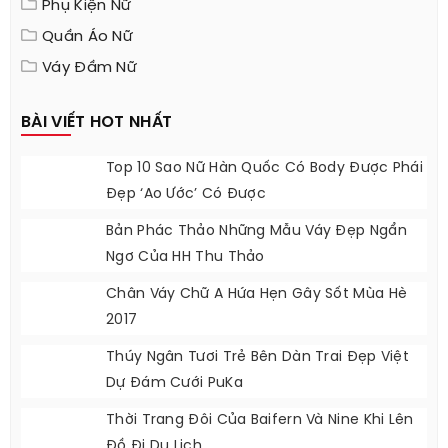
Hoàng Thịnh Travel
Golden Face
Danh Sách Cửa Hàng
Thông Số Sản Phẩm
DANH MỤC
Phụ Kiện Nữ
Quần Áo Nữ
Váy Đầm Nữ
BÀI VIẾT HOT NHẤT
Top 10 Sao Nữ Hàn Quốc Có Body Được Phái
Đẹp ‘ao Ước’ Có Được
Bản Phác Thảo Những Mẫu Váy Đẹp Ngẩn
Ngơ Của HH Thu Thảo