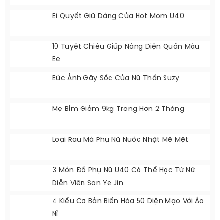
Mix Đồ Để Nàng Vào Bếp - Đi Ngủ Đều Sexy
Khó Cưỡng
BÀI VIẾT MỚI NHẤT
Bí Quyết Giúp Nàng Giảm Cân Hiệu Quả
Bí Quyết Giữ Dáng Của Hot Mom U40
10 Tuyệt Chiêu Giúp Nàng Diện Quần Màu
Be
Bức Ảnh Gây Sốc Của Nữ Thần Suzy
Mẹ Bỉm Giảm 9kg Trong Hơn 2 Tháng