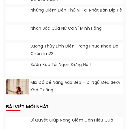
Chân Váy Chữ A Hứa Hẹn Gây Sốt Mùa Hè
2017
Thúy Ngân Tươi Trẻ Bên Dàn Trai Đẹp Việt
Dự Đám Cưới PuKa
Thời Trang Đôi Của Baifern Và Nine Khi Lên
Đồ Đi Du Lịch
Những Điểm Đến Thú Vị Tại Nhật Bản Dịp Hè
Nhan Sắc Của Nữ Ca Sĩ Minh Hằng
Lương Thùy Linh Diện Trang Phục Khoe Đôi
Chân 1m22
Sườn Xóc Tỏi Ngon Đừng Hỏi!