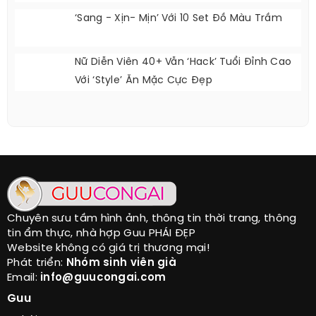
Loại Rau Mà Phụ Nữ Nước Nhật Mê Mệt
3 Món Đồ Phụ Nữ U40 Có Thể Học Từ Nữ
Diễn Viên Son Ye Jin
4 Kiểu Cơ Bản Biến Hóa 50 Diện Mạo Với Áo
Nỉ
‘Sang - Xịn- Mịn’ Với 10 Set Đồ Màu Trầm
Nữ Diễn Viên 40+ Vẫn ‘hack’ Tuổi Đỉnh Cao
Với ‘style’ Ăn Mặc Cực Đẹp