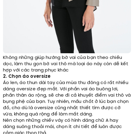
Không những giúp hướng bờ vai của bạn theo chiều
dọc, làm thu gọn bờ vai thô mà loại áo này còn dễ kết
hợp với các trang phục khác
2. Chọn áo oversize
Áo len, áo thun dài tay của mùa thu đông có rất nhiều
dáng oversize đẹp mắt. Với phần vai áo buông lơi,
phần thân áo rộng, sẽ che đi cả khuyết điểm vai thô và
bụng phệ của bạn. Tuy nhiên, mấu chốt ở lúc bạn chọn
đồ, cho dù là oversize cũng nhất thiết tìm được cỡ
vừa, không quá rộng để làm mất dáng.
Nên chọn những chiếv váy có hình dáng chữ A hay
dáng suông thoải mái, chọn ít chi tiết để luôn được
cảm giác thon thả.