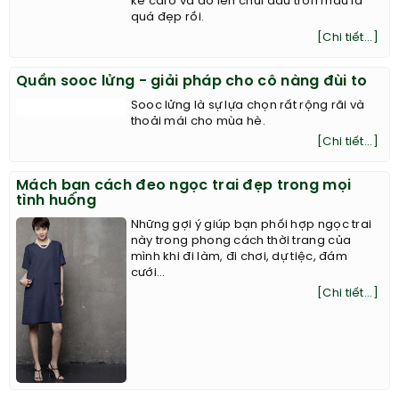
kẻ caro và áo len chui đầu trơn màu là
quá đẹp rồi.
[Chi tiết...]
Quần sooc lửng - giải pháp cho cô nàng đùi to
Sooc lửng là sự lựa chọn rất rộng rãi và
thoải mái cho mùa hè.
[Chi tiết...]
Mách bạn cách đeo ngọc trai đẹp trong mọi
tình huống
Những gợi ý giúp bạn phối hợp ngọc trai
này trong phong cách thời trang của
mình khi đi làm, đi chơi, dự tiệc, đám
cưới...
[Chi tiết...]