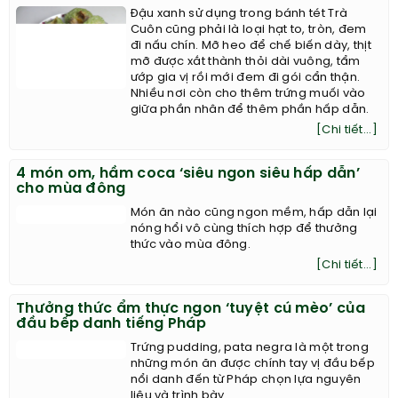
Đậu xanh sử dụng trong bánh tét Trà
Cuôn cũng phải là loại hạt to, tròn, đem
đi nấu chín. Mỡ heo để chế biến dày, thịt
mỡ được xắt thành thỏi dài vuông, tẩm
ướp gia vị rồi mới đem đi gói cẩn thận.
Nhiều nơi còn cho thêm trứng muối vào
giữa phần nhân để thêm phần hấp dẫn.
[Chi tiết...]
4 món om, hầm coca ‘siêu ngon siêu hấp dẫn’
cho mùa đông
Món ăn nào cũng ngon mềm, hấp dẫn lại
nóng hổi vô cùng thích hợp để thưởng
thức vào mùa đông.
[Chi tiết...]
Thưởng thức ẩm thực ngon ‘tuyệt cú mèo’ của
đầu bếp danh tiếng Pháp
Trứng pudding, pata negra là một trong
những món ăn được chính tay vị đầu bếp
nổi danh đến từ Pháp chọn lựa nguyên