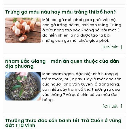
Trứng gà màu nâu hay màu trắng thì bổ hơn?
Một con gà mái phải giao phối với một
con gà trống để thụ tinh cho trứng. Trứng
ở cửa hàng tạp hóa không nở bởi một lí
do hiển nhiên là nó được tạo ra bởi
những con gà mái chưa giao phối.
[Chi tiết...]
Nham Bắc Giang - món ăn quen thuộc của dân
địa phương
Món nham ngon, đặc biệt nhờ hương vị
trám thơm, bùi, ngậy. Đây là một đặc sản
của người làng Vân Xuyên. Ở trong làng,
có nhiều cây trám cổ thụ, thường ra quả
vào tháng 7 và quả chín có vỏ màu đen
bóng.
[Chi tiết...]
Thưởng thức đặc sản bánh tét Trà Cuôn ở vùng
đất Trà Vinh