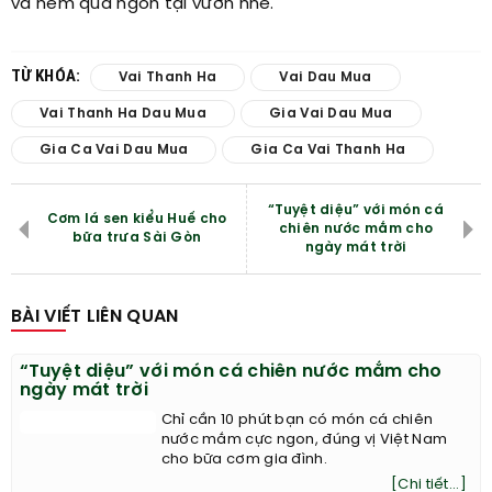
và nếm quả ngon tại vườn nhé.
TỪ KHÓA:
Vai Thanh Ha
Vai Dau Mua
Vai Thanh Ha Dau Mua
Gia Vai Dau Mua
Gia Ca Vai Dau Mua
Gia Ca Vai Thanh Ha
“Tuyệt diệu” với món cá
Cơm lá sen kiểu Huế cho
chiên nước mắm cho
bữa trưa Sài Gòn
ngày mát trời
BÀI VIẾT LIÊN QUAN
“Tuyệt diệu” với món cá chiên nước mắm cho
ngày mát trời
Chỉ cần 10 phút bạn có món cá chiên
nước mắm cực ngon, đúng vị Việt Nam
cho bữa cơm gia đình.
[Chi tiết...]