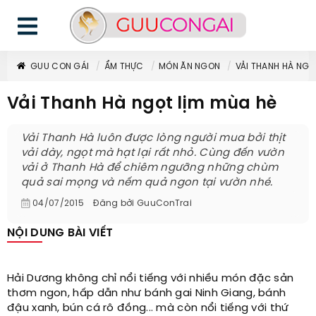
GUU CON GÁI
ẨM THỰC
MÓN ĂN NGON
VẢI THANH HÀ NGỌ
Vải Thanh Hà ngọt lịm mùa hè
Vải Thanh Hà luôn được lòng người mua bởi thịt
vải dày, ngọt mà hạt lại rất nhỏ. Cùng đến vườn
vải ở Thanh Hà để chiêm ngưỡng những chùm
quả sai mọng và nếm quả ngon tại vườn nhé.
04/07/2015
Đăng bởi
GuuConTrai
NỘI DUNG BÀI VIẾT
Hải Dương không chỉ nổi tiếng với nhiều món đặc sản
thơm ngon, hấp dẫn như bánh gai Ninh Giang, bánh
đậu xanh, bún cá rô đồng... mà còn nổi tiếng với thứ