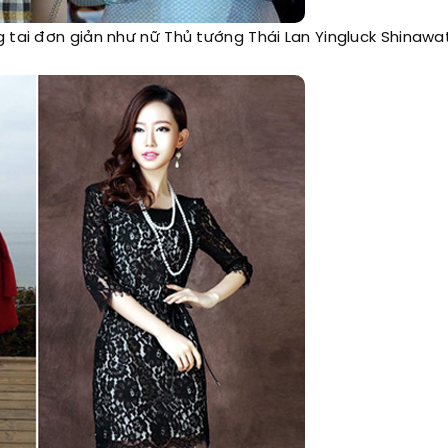
 tai đơn giản như nữ Thủ tướng Thái Lan Yingluck Shinawa