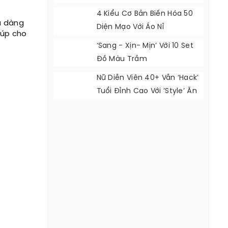
Ye Jin
4 Kiểu Cơ Bản Biến Hóa 50
ịu dàng
Diện Mạo Với Áo Nỉ
iúp cho
‘Sang - Xịn- Mịn’ Với 10 Set
Đồ Màu Trầm
Nữ Diễn Viên 40+ Vẫn ‘hack’
Tuổi Đỉnh Cao Với ‘style’ Ăn
Mặc Cực Đẹp