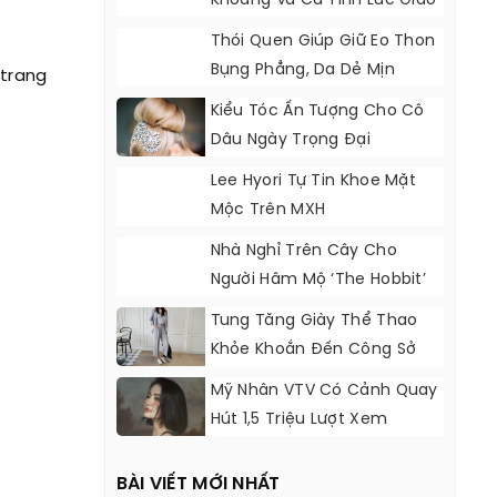
Khoáng Và Cá Tính Lúc Giao
Mùa
Thói Quen Giúp Giữ Eo Thon
Bụng Phẳng, Da Dẻ Mịn
 trang
Màng Của Hot Girl Hàn
Kiểu Tóc Ấn Tượng Cho Cô
Dâu Ngày Trọng Đại
Lee Hyori Tự Tin Khoe Mặt
Mộc Trên MXH
Nhà Nghỉ Trên Cây Cho
Người Hâm Mộ ‘The Hobbit’
Tung Tăng Giày Thể Thao
Khỏe Khoắn Đến Công Sở
Mỹ Nhân VTV Có Cảnh Quay
Hút 1,5 Triệu Lượt Xem
BÀI VIẾT MỚI NHẤT