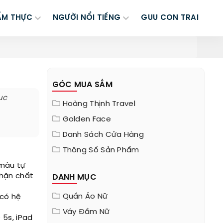
ẨM THỰC
NGƯỜI NỔI TIẾNG
GUU CON TRAI
GÓC MUA SẮM
ục
Hoàng Thịnh Travel
Golden Face
Danh Sách Cửa Hàng
Thông Số Sản Phẩm
 màu tự
nhận chất
DANH MỤC
Quần Áo Nữ
 có hệ
Váy Đầm Nữ
 5s, iPad