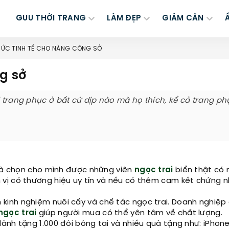
GUU THỜI TRANG
LÀM ĐẸP
GIẢM CÂN
SỨC TINH TẾ CHO NÀNG CÔNG SỞ
g sở
i trang phục ở bất cứ dịp nào mà họ thích, kể cả trang ph
 và chọn cho mình được những viên
ngọc trai
biển thật có
vị có thương hiệu uy tín và nếu có thêm cam kết chứng 
 kinh nghiệm nuôi cấy và chế tác ngọc trai. Doanh nghiệp
ngọc trai
giúp người mua có thể yên tâm về chất lượng.
nh tặng 1.000 đôi bông tai và nhiều quà tặng như: iPhone