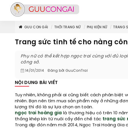
GUU CON GÁI
THỜI TRANG NỮ
PHỤ KIỆN NỮ
TRANG 
Trang sức tinh tế cho nàng côn
Phụ nữ có thể kết hợp ngọc trai cùng với đủ loạ
công sở.
14/01/2014
Đăng bởi
GuuConTrai
NỘI DUNG BÀI VIẾT
Tuy nhiên, không phải ai cũng biết cách phân biệt
nhiên. Bạn nên tìm mua sản phẩm này ở những đơn 
lượng thì đó là sự lựa chọn an toàn.
ngọc trai hoàng gia
là thương hiệu có trên 10 năm
thống khép kín từ nuôi cấy đến chế tác
trang sức 
Trong dịp đón năm mới 2014, Ngọc Trai Hoàng Gia dà