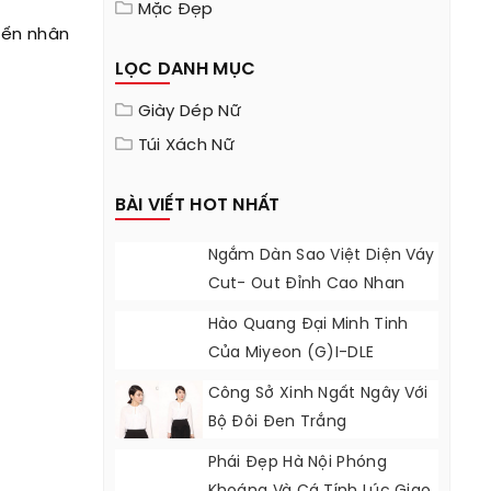
Mặc Đẹp
đến nhân
LỌC DANH MỤC
Giày Dép Nữ
Túi Xách Nữ
BÀI VIẾT HOT NHẤT
Ngắm Dàn Sao Việt Diện Váy
Cut- Out Đỉnh Cao Nhan
Sắc
Hào Quang Đại Minh Tinh
Của Miyeon (G)I-DLE
Công Sở Xinh Ngất Ngây Với
Bộ Đôi Đen Trắng
Phái Đẹp Hà Nội Phóng