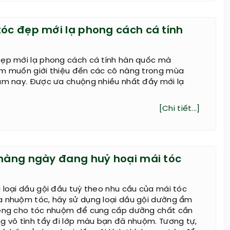
tóc đẹp mới lạ phong cách cá tính
đẹp mới lạ phong cách cá tính hàn quốc mà
om muốn giới thiệu đến các cô nàng trong mùa
năm nay. Được ưa chuộng nhiều nhất đầy mới lạ
[Chi tiết...]
 hàng ngày đang huỷ hoại mái tóc
 loại dầu gội đầu tuỳ theo nhu cầu của mái tóc
a nhuộm tóc, hãy sử dụng loại dầu gội dưỡng ẩm
iêng cho tóc nhuộm để cung cấp dưỡng chất cần
g vô tình tẩy đi lớp màu bạn đã nhuộm. Tương tự,