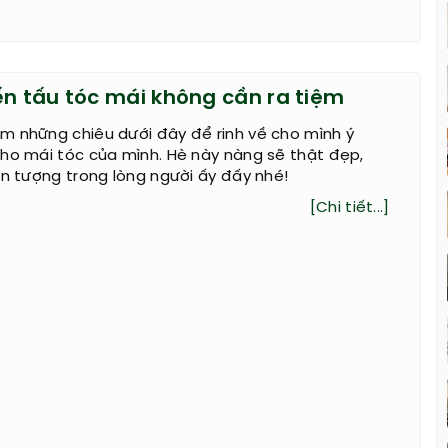
ến tấu tóc mái không cần ra tiệm
m những chiêu dưới đây để rinh về cho mình ý
ho mái tóc của mình. Hè này nàng sẽ thật đẹp,
ấn tượng trong lòng người ấy đấy nhé!
[Chi tiết...]