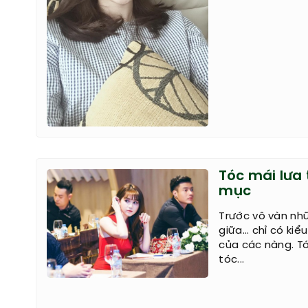
Tóc mái lưa
mục
Trước vô vàn nhữ
giữa... chỉ có ki
của các nàng. Tó
tóc...