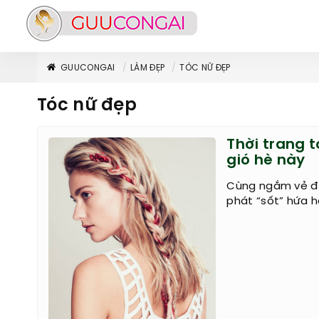
GUUCONGAI
LÀM ĐẸP
TÓC NỮ ĐẸP
Tóc nữ đẹp
Thời trang 
gió hè này
Cùng ngắm vẻ đẹ
phát “sốt” hứa 