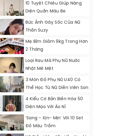
10 Tuyệt Chiêu Giúp Nàng
Diện Quần Màu Be
Bức Ảnh Gây Sốc Của Nữ
Thần Suzy
Mẹ Bỉm Giảm 9kg Trong Hơn
2 Tháng
Loại Rau Mà Phụ Nữ Nước
Nhật Mê Mệt
3 Món Đồ Phụ Nữ U40 Có
Thể Học Từ Nữ Diễn Viên Son
Ye Jin
4 Kiểu Cơ Bản Biến Hóa 50
Diện Mạo Với Áo Nỉ
‘Sang - Xịn- Mịn’ Với 10 Set
Đồ Màu Trầm