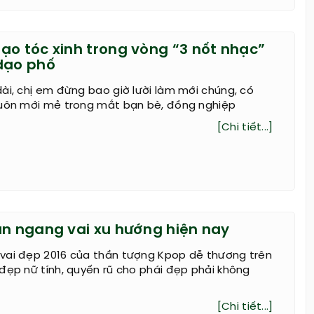
ạo tóc xinh trong vòng “3 nốt nhạc”
dạo phố
ài, chị em đừng bao giờ lười làm mới chúng, có
luôn mới mẻ trong mắt bạn bè, đồng nghiệp
[Chi tiết...]
ắn ngang vai xu hướng hiện nay
vai đẹp 2016 của thần tượng Kpop dễ thương trên
đẹp nữ tính, quyến rũ cho phái đẹp phải không
[Chi tiết...]