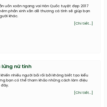
gắn uốn xoăn ngang vai Hàn Quốc tuyệt đẹp 2017
hêm phần xinh xắn dễ thương cá tính sẽ giúp bạn
gười khác.
[Chi tiết...]
 lửng nữ tính
i khiến nhiều người bối rối bởi không biết tạo kiểu
ưng bạn có thể tham khảo những cách làm điệu
 đây.
[Chi tiết...]