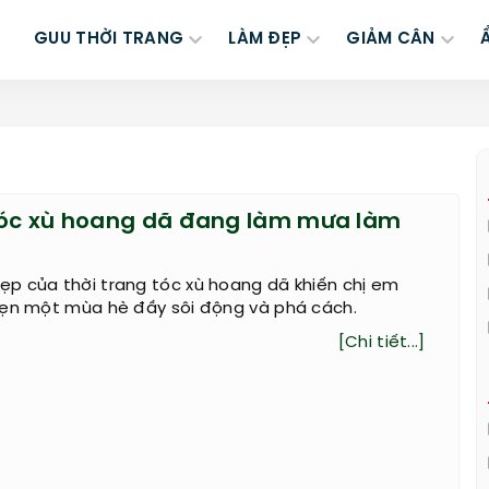
GUU THỜI TRANG
LÀM ĐẸP
GIẢM CÂN
tóc xù hoang dã đang làm mưa làm
p của thời trang tóc xù hoang dã khiến chị em
hẹn một mùa hè đầy sôi động và phá cách.
[Chi tiết...]