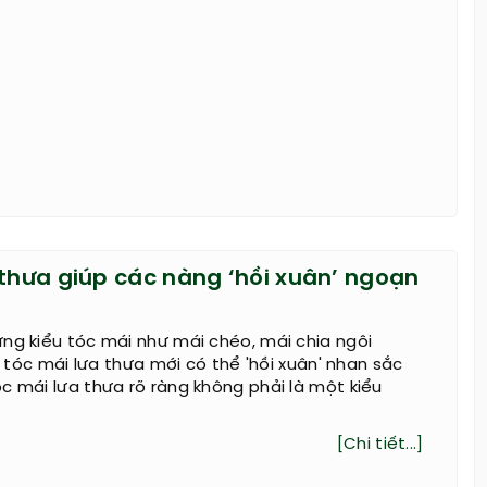
 thưa giúp các nàng ‘hồi xuân’ ngoạn
ng kiểu tóc mái như mái chéo, mái chia ngôi
ểu tóc mái lưa thưa mới có thể 'hồi xuân' nhan sắc
c mái lưa thưa rõ ràng không phải là một kiểu
[Chi tiết...]