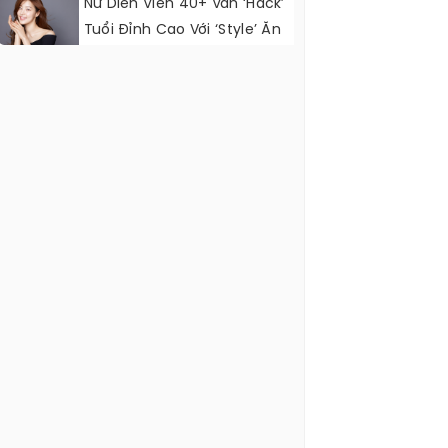
Nữ Diễn Viên 40+ Vẫn ‘hack’
Tuổi Đỉnh Cao Với ‘style’ Ăn
Mặc Cực Đẹp