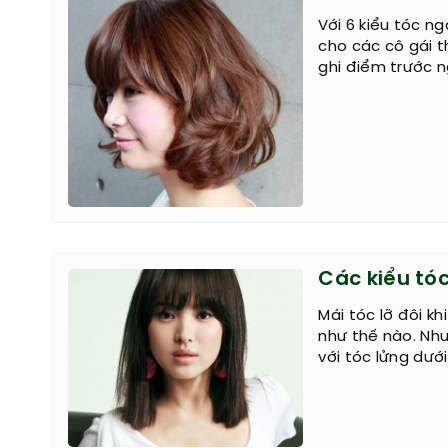
Với 6 kiểu tóc n
cho các cô gái t
ghi điểm trước n
Các kiểu tóc
Mái tóc lỡ đôi kh
như thế nào. Nh
với tóc lửng dưới