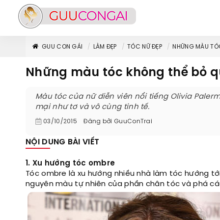
GUU CON GÁI
LÀM ĐẸP
TÓC NỮ ĐẸP
NHỮNG MÀU TÓC
Những màu tóc không thể bỏ q
Màu tóc của nữ diễn viên nổi tiếng Olivia Pale
mại như tơ và vô cùng tinh tế.
03/10/2015
Đăng bởi
GuuConTrai
NỘI DUNG BÀI VIẾT
1. Xu hướng tóc ombre
Tóc ombre là xu hướng nhiều nhà làm tóc hướng tới 
nguyên màu tự nhiên của phần chân tóc và phá cá