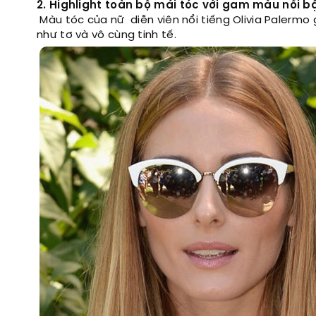
2. Highlight toàn bộ mái tóc với gam màu nổi b
Màu tóc của nữ diễn viên nổi tiếng Olivia Palermo
như tơ và vô cùng tinh tế.