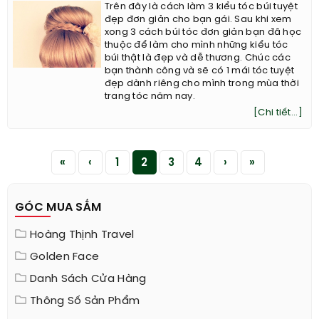
Trên đây là cách làm 3 kiểu tóc búi tuyệt
đẹp đơn giản cho bạn gái. Sau khi xem
xong 3 cách búi tóc đơn giản bạn đã học
thuộc để làm cho mình những kiểu tóc
búi thật là đẹp và dễ thương. Chúc các
bạn thành công và sẽ có 1 mái tóc tuyệt
đẹp dành riêng cho mình trong mùa thời
trang tóc năm nay.
[Chi tiết...]
«
‹
1
2
3
4
›
»
GÓC MUA SẮM
Hoàng Thịnh Travel
Golden Face
Danh Sách Cửa Hàng
Thông Số Sản Phẩm