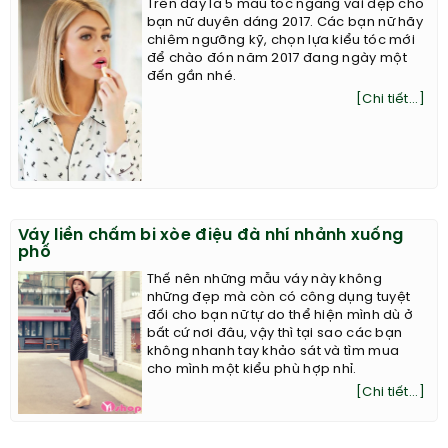
Trên đây là 5 mẫu tóc ngang vai đẹp cho
bạn nữ duyên dáng 2017. Các bạn nữ hãy
chiêm ngưỡng kỹ, chọn lựa kiểu tóc mới
để chào đón năm 2017 đang ngày một
đến gần nhé.
[Chi tiết...]
Váy liền chấm bi xòe điệu đà nhí nhảnh xuống
phố
Thế nên những mẫu váy này không
những đẹp mà còn có công dụng tuyệt
đối cho bạn nữ tự do thể hiện mình dù ở
bất cứ nơi đâu, vậy thì tại sao các bạn
không nhanh tay khảo sát và tìm mua
cho mình một kiểu phù hợp nhỉ.
[Chi tiết...]