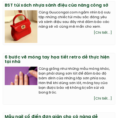
BST túi xách nhựa sành điệu của nàng công sở
Cùng Guucongai.com ngắm nhìn bộ sưu
tập những chiếc túi màu sắc đáng yêu
và sành điệu sau đây nhé đảm bảo các
nàng sẽ vô cùng mê mẩn cho xem.
[Chi tiết...]
6 bước vẽ móng tay họa tiết retro dễ thực hiện
tại nhà
Cũng giống như những mẫu móng khác,
bạn phải dùng sơn lót để đảm bảo độ
bám dính của những lớp sơn phía sau.
Hơn thế khi dùng sơn lót, móng tay của
bạn được bảo vệ không bị sần sùi và
bong tróc.
[Chi tiết...]
Mẫu nail cổ điển đơn giản cho cô nàng dễ