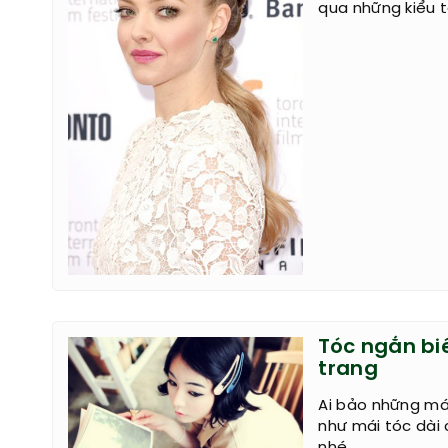
qua những kiểu t
Tóc ngắn bi
trang
Ai bảo những má
như mái tóc dài 
nhé.