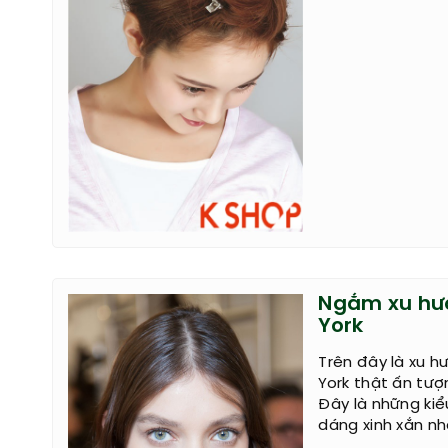
Ngắm xu hướ
York
Trên đây là xu h
York thật ấn tượn
Đây là những kiể
dáng xinh xắn nh