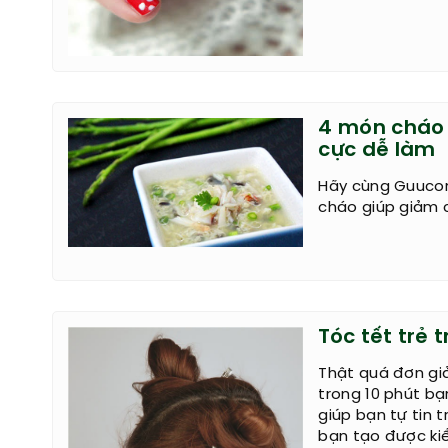
4 món cháo 
cực dễ làm
Hãy cùng Guuco
cháo giúp giảm 
Tóc tết trẻ 
Thật quá đơn giả
trong 10 phút b
giúp bạn tự tin 
bạn tạo được ki