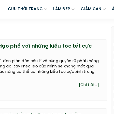
GUU THỜI TRANG
LÀM ĐẸP
GIẢM CÂN
dạo phố với những kiểu tóc tết cực
ừ đơn giản đến cầu kì vô cùng quyến rũ phải không
ằng đôi tay khéo léo của mình sẽ không mất quá
các nàng có thể có những kiểu tóc cực xinh trong
[Chi tiết...]