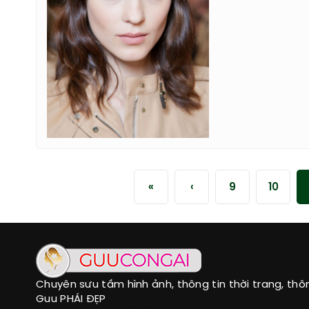
«
‹
9
10
Chuyên sưu tầm hình ảnh, thông tin thời trang, thô
Guu PHÁI ĐẸP