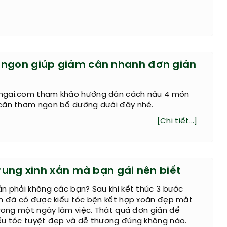
ngon giúp giảm cân nhanh đơn giản
ngai.com tham khảo hướng dẫn cách nấu 4 món
cân thơm ngon bổ dưỡng dưới đây nhé.
[Chi tiết...]
trung xinh xắn mà bạn gái nên biết
n phải không các bạn? Sau khi kết thúc 3 bước
ạn đã có được kiểu tóc bện kết hợp xoăn đẹp mắt
trong một ngày làm việc. Thật quá đơn giản để
ểu tóc tuyệt đẹp và dễ thương đúng không nào.