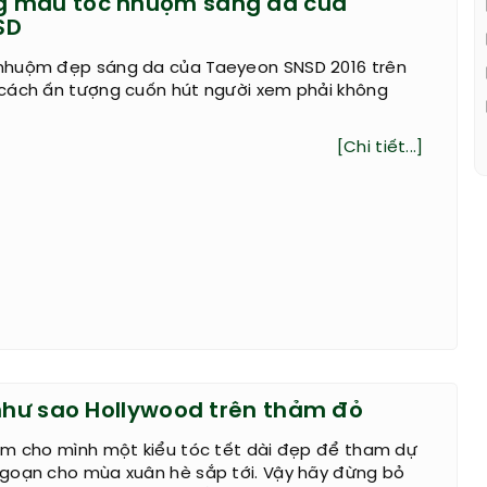
 màu tóc nhuộm sáng da của
SD
nhuộm đẹp sáng da của Taeyeon SNSD 2016 trên
cách ấn tượng cuốn hút người xem phải không
[Chi tiết...]
 như sao Hollywood trên thảm đỏ
ếm cho mình một kiểu tóc tết dài đẹp để tham dự
goạn cho mùa xuân hè sắp tới. Vậy hãy đừng bỏ