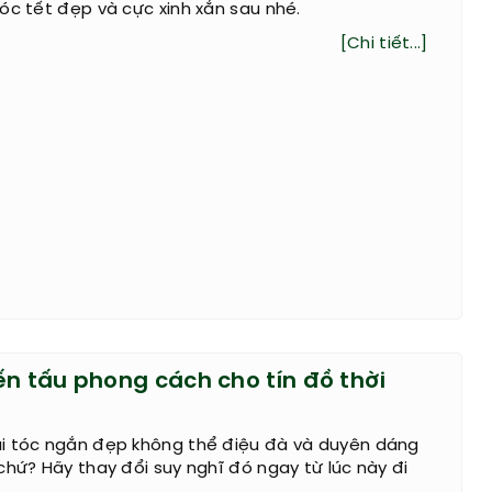
óc tết đẹp và cực xinh xắn sau nhé.
[Chi tiết...]
ến tấu phong cách cho tín đồ thời
i tóc ngắn đẹp không thể điệu đà và duyên dáng
chứ? Hãy thay đổi suy nghĩ đó ngay từ lúc này đi