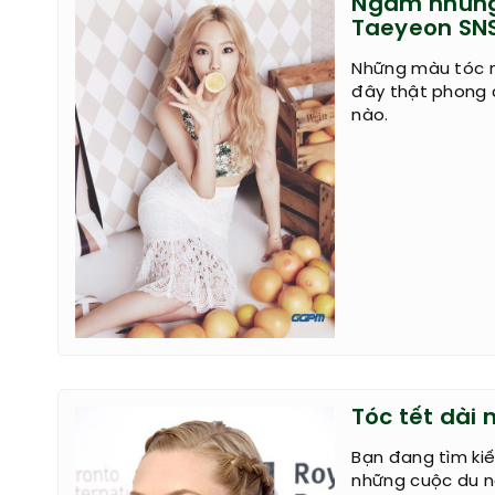
Ngắm những
Taeyeon SN
Những màu tóc 
đây thật phong 
nào.
Tóc tết dài
Bạn đang tìm ki
những cuộc du n