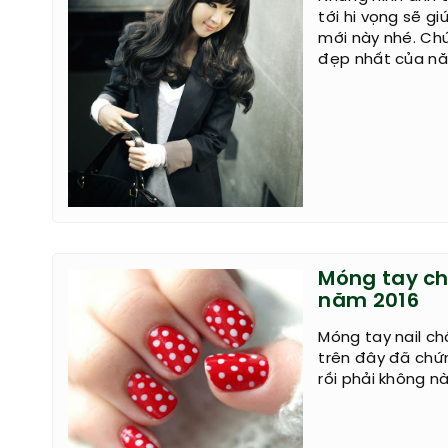
tới hi vọng sẽ g
mới này nhé. Ch
đẹp nhất của nă
Móng tay ch
năm 2016
Móng tay nail ch
trên đây đã chứ
rồi phải không nà