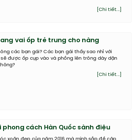
[Chi tiết...]
ang vai ốp trẻ trung cho nàng
ông các bạn gái? Các bạn gái thấy sao nhỉ với
 sẽ được ốp cụp vào và phồng lên trông dày dặn
không?
[Chi tiết...]
i phong cách Hàn Quốc sành điệu
tóc xoăn đẹp của năm 2016 mà mình sắp đề cập