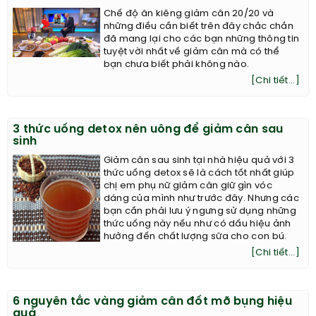
Chế độ ăn kiêng giảm cân 20/20 và
những điều cần biết trên đây chắc chắn
đã mang lại cho các bạn những thông tin
tuyệt vời nhất về giảm cân mà có thể
bạn chưa biết phải không nào.
[Chi tiết...]
3 thức uống detox nên uông để giảm cân sau
sinh
Giảm cân sau sinh tại nhà hiệu quả với 3
thức uống detox sẽ là cách tốt nhất giúp
chị em phụ nữ giảm cân giữ gìn vóc
dáng của mình như trước đây. Nhưng các
bạn cần phải lưu ý ngưng sử dụng những
thức uống này nếu như có dấu hiệu ảnh
hưởng đến chất lượng sữa cho con bú.
[Chi tiết...]
6 nguyên tắc vàng giảm cân đốt mỡ bụng hiệu
quả