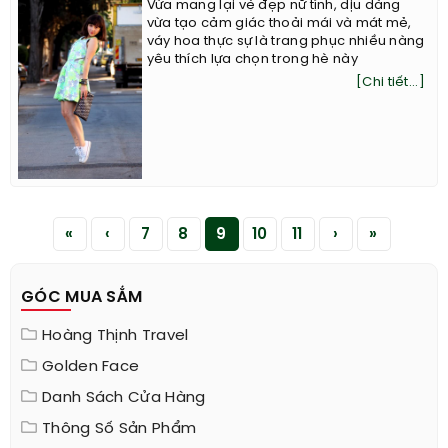
Vừa mang lại vẻ đẹp nữ tính, dịu dàng
vừa tạo cảm giác thoải mái và mát mẻ,
váy hoa thực sự là trang phục nhiều nàng
yêu thích lựa chọn trong hè này
[Chi tiết...]
«
‹
7
8
9
10
11
›
»
GÓC MUA SẮM
Hoàng Thịnh Travel
Golden Face
Danh Sách Cửa Hàng
Thông Số Sản Phẩm