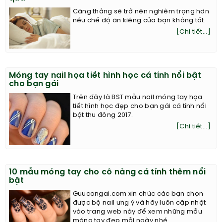
Căng thẳng sẽ trở nên nghiêm trọng hơn
nếu chế độ ăn kiêng của bạn không tốt.
[Chi tiết...]
Móng tay nail họa tiết hình học cá tính nổi bật
cho bạn gái
Trên đây là BST mẫu nail móng tay họa
tiết hình học đẹp cho bạn gái cá tính nổi
bật thu đông 2017.
[Chi tiết...]
10 mẫu móng tay cho cô nàng cá tính thêm nổi
bật
Guucongai.com xin chúc các bạn chọn
được bộ nail ưng ý và hãy luôn cập nhật
vào trang web này để xem những mẫu
móng tay đẹp mỗi ngày nhé.