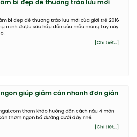
ấm bi đẹp dễ thương trào lưu mới
ấm bi đẹp dễ thương trào lưu mới của giới trẻ 2016
ng minh được sức hấp dẫn của mẫu móng tay này
o.
[Chi tiết...]
ngon giúp giảm cân nhanh đơn giản
ngai.com tham khảo hướng dẫn cách nấu 4 món
cân thơm ngon bổ dưỡng dưới đây nhé.
[Chi tiết...]