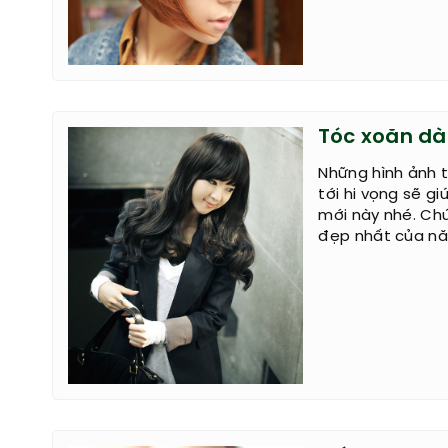
Tóc xoăn dà
Những hình ảnh 
tới hi vọng sẽ g
mới này nhé. Ch
đẹp nhất của nă