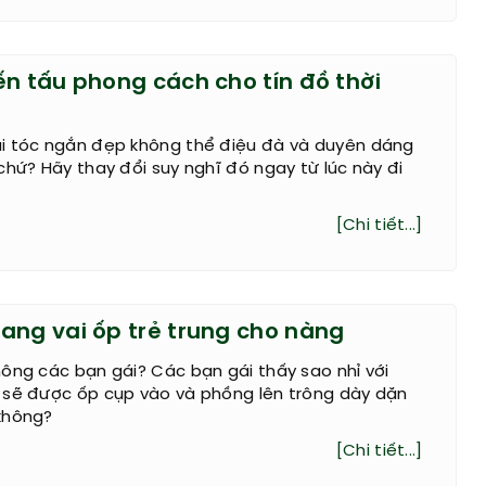
ến tấu phong cách cho tín đồ thời
i tóc ngắn đẹp không thể điệu đà và duyên dáng
chứ? Hãy thay đổi suy nghĩ đó ngay từ lúc này đi
[Chi tiết...]
ang vai ốp trẻ trung cho nàng
ông các bạn gái? Các bạn gái thấy sao nhỉ với
 sẽ được ốp cụp vào và phồng lên trông dày dặn
không?
[Chi tiết...]