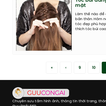
Tóc búi đán
mặt
Làm thế nào để 
bản thân. Hôm n
tóc đẹp phù hợp
thích tóc búi ca
«
‹
9
10
Chuyên sưu tầm hình ảnh, thông tin thời trang, thô