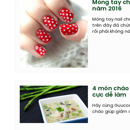
Móng tay ch
năm 2016
Móng tay nail ch
trên đây đã chứ
rồi phải không nà
4 món cháo 
cực dễ làm
Hãy cùng Guuco
cháo giúp giảm 