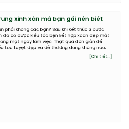
trung xinh xắn mà bạn gái nên biết
n phải không các bạn? Sau khi kết thúc 3 bước
ạn đã có được kiểu tóc bện kết hợp xoăn đẹp mắt
trong một ngày làm việc. Thật quá đơn giản để
ểu tóc tuyệt đẹp và dễ thương đúng không nào.
[Chi tiết...]