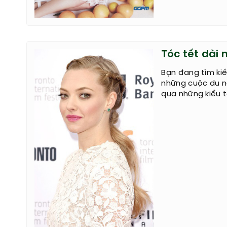
Tóc tết dài
Bạn đang tìm ki
những cuộc du n
qua những kiểu t