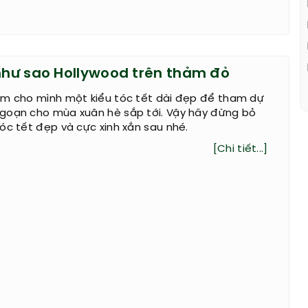
 như sao Hollywood trên thảm đỏ
ếm cho mình một kiểu tóc tết dài đẹp để tham dự
goạn cho mùa xuân hè sắp tới. Vậy hãy đừng bỏ
óc tết đẹp và cực xinh xắn sau nhé.
[Chi tiết...]