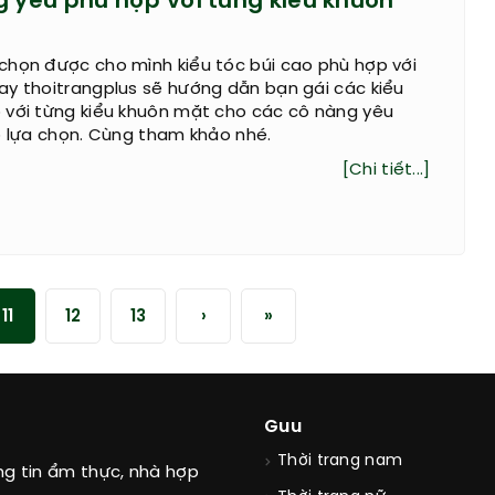
g yêu phù hợp với từng kiểu khuôn
chọn được cho mình kiểu tóc búi cao phù hợp với
ay thoitrangplus sẽ hướng dẫn bạn gái các kiểu
 với từng kiểu khuôn mặt cho các cô nàng yêu
o lựa chọn. Cùng tham khảo nhé.
[Chi tiết...]
11
12
13
›
»
Guu
Thời trang nam
ng tin ẩm thực, nhà hợp