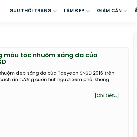
GUU THỜI TRANG
LÀM ĐẸP
GIẢM CÂN
 màu tóc nhuộm sáng da của
SD
nhuộm đẹp sáng da của Taeyeon SNSD 2016 trên
cách ấn tượng cuốn hút người xem phải không
[Chi tiết...]