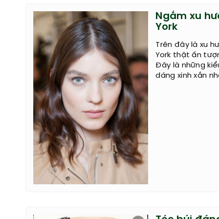
Ngắm xu hướ
York
Trên đây là xu h
York thật ấn tượn
Đây là những kiể
dáng xinh xắn nh