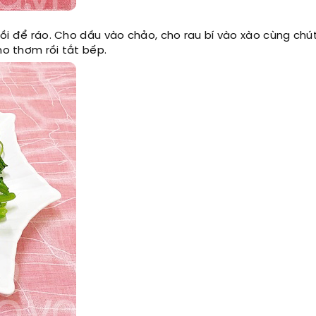
 rồi để ráo. Cho dầu vào chảo, cho rau bí vào xào cùng chú
ho thơm rồi tắt bếp.