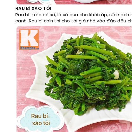
RAU BÍ XÀO TỎI
Rau bí tước bỏ xơ, lá vò qua cho khỏi ráp, rửa sạch
canh. Rau bí chín thì cho tỏi giã nhỏ vào đảo đều c