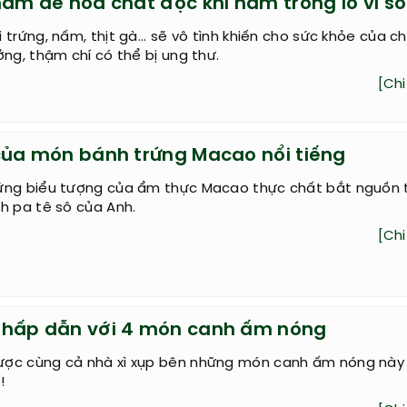
hẩm dễ hóa chất độc khi hâm trong lò vi s
 trứng, nấm, thịt gà... sẽ vô tình khiến cho sức khỏe của c
ởng, thậm chí có thể bị ung thư.
[Chi 
của món bánh trứng Macao nổi tiếng
ứng biểu tượng của ẩm thực Macao thực chất bắt nguồn 
h pa tê sô của Anh.
[Chi 
hấp dẫn với 4 món canh ấm nóng