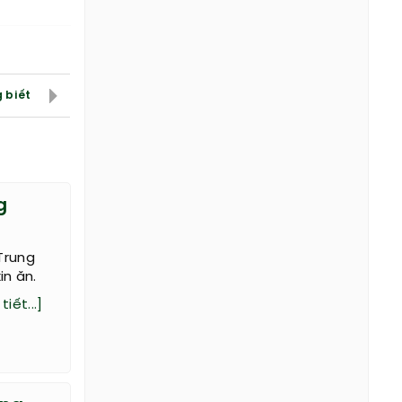
 biết
g
Trung
in ăn.
tiết...]