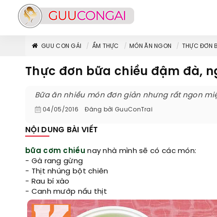
GUU CON GÁI
ẨM THỰC
MÓN ĂN NGON
THỰC ĐƠN 
Thực đơn bữa chiều đậm đà, 
Bữa ăn nhiều món đơn giản nhưng rất ngon miệ
04/05/2016
Đăng bởi
GuuConTrai
NỘI DUNG BÀI VIẾT
bữa cơm chiều
nay nhà mình sẽ có các món:
- Gà rang gừng
- Thịt nhúng bột chiên
- Rau bí xào
- Canh mướp nấu thịt