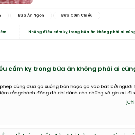
n
Bữa Ăn Ngon
Bữa Cơm Chiều
đêm
Những điều cấm kỵ trong bữa ăn không phải ai cũng
ều cấm kỵ trong bữa ăn không phải ai cũn
phép dùng đũa gõ xuống bàn hoặc gõ vào bát bởi người 
ệm rằngnhành động đó chỉ dành cho những vô gia cư đi x
[Chi 