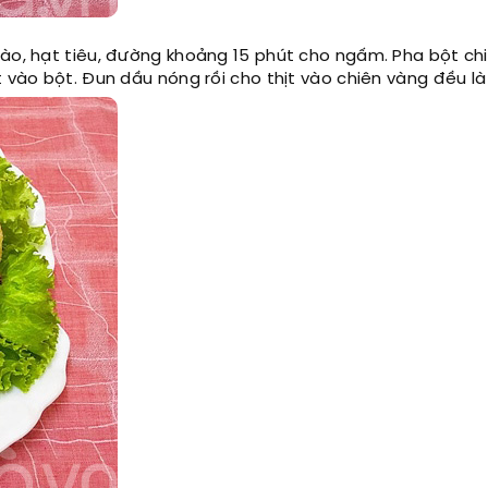
hào, hạt tiêu, đường khoảng 15 phút cho ngấm. Pha bột ch
t vào bột. Đun dầu nóng rồi cho thịt vào chiên vàng đều là