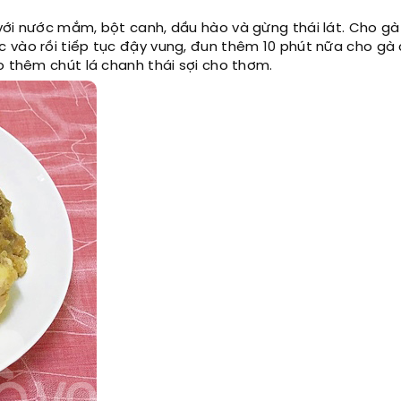
với nước mắm, bột canh, dầu hào và gừng thái lát. Cho g
 vào rồi tiếp tục đậy vung, đun thêm 10 phút nữa cho gà 
o thêm chút lá chanh thái sợi cho thơm.