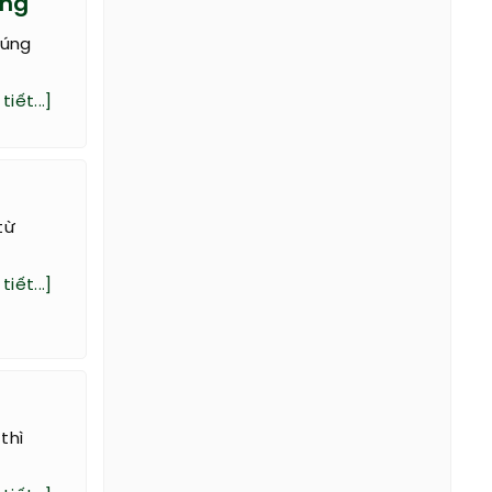
óng
húng
tiết...]
từ
tiết...]