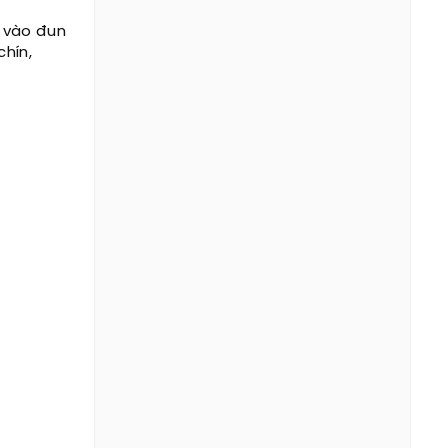
à vào đun
chín,