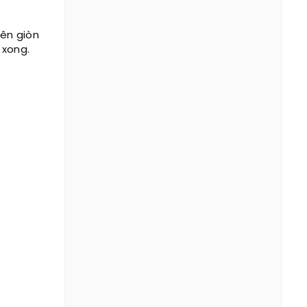
iên giòn
 xong.