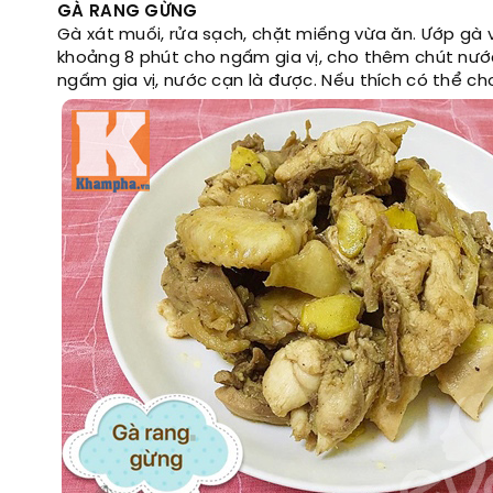
GÀ RANG GỪNG
Gà xát muối, rửa sạch, chặt miếng vừa ăn. Ướp gà 
khoảng 8 phút cho ngấm gia vị, cho thêm chút nước
ngấm gia vị, nước cạn là được. Nếu thích có thể ch