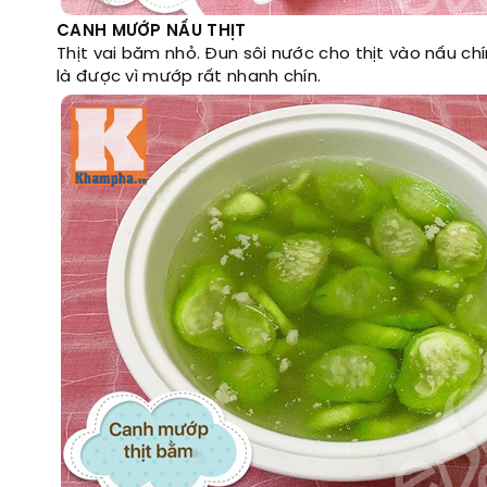
CANH MƯỚP NẤU THỊT
Thịt vai băm nhỏ. Đun sôi nước cho thịt vào nấu c
là được vì mướp rất nhanh chín.