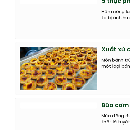
5 thực p
Hâm nóng lại
ta bị ảnh hư
Xuất xứ 
Món bánh tr
một loại bán
Bữa cơm 