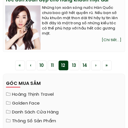
Tóc uốn xoăn đẹp cho nàng khuôn mặt dài
Những lọn xoăn sóng nước Hàn Quốc
chưa bao giờ hết quyến rũ. Nếu bạn sở
hữu khuôn mặt thon dài thì hãy tự tin lên
bởi đây là một trong số những kiểu tóc
có thể phù hợp với hầu hết các gương
mặt.
[Chi tiết...]
«
‹
10
11
12
13
14
›
»
GÓC MUA SẮM
Hoàng Thịnh Travel
Golden Face
Danh Sách Cửa Hàng
Thông Số Sản Phẩm