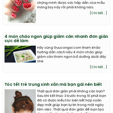
chứng minh được sức hấp dẫn của mẫu
móng tay này rồi phải không nào.
[Chi tiết...]
4 món cháo ngon giúp giảm cân nhanh đơn giản
cực dễ làm
Hãy cùng Guucongai.com tham khảo
hướng dẫn cách nấu 4 món cháo giúp
giảm cân thơm ngon bổ dưỡng dưới đây
nhé.
[Chi tiết...]
Tóc tết trẻ trung xinh xắn mà bạn gái nên biết
Thật quá đơn giản phải không các bạn?
Sau khi kết thúc 3 bước trong 10 phút bạn
đã có được kiểu tóc bện kết hợp xoăn
đẹp mắt giúp bạn tự tin trong một ngày
làm việc. Thật quá đơn giản để bạn tạo