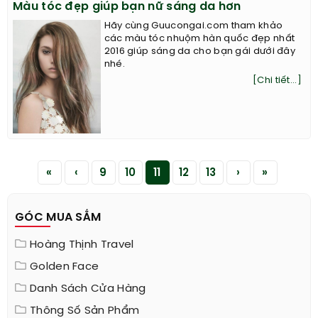
Màu tóc đẹp giúp bạn nữ sáng da hơn
Hãy cùng Guucongai.com tham khảo
các màu tóc nhuộm hàn quốc đẹp nhất
2016 giúp sáng da cho bạn gái dưới đây
nhé.
[Chi tiết...]
«
‹
9
10
11
12
13
›
»
GÓC MUA SẮM
Hoàng Thịnh Travel
Golden Face
Danh Sách Cửa Hàng
Thông Số Sản Phẩm