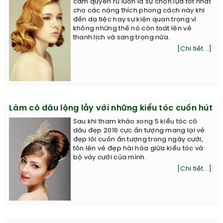
cảm quyến rũ luôn là sự chọn lựa tốt nhất
cho các nàng thích phong cách này khi
đến dạ tiệc hay sự kiện quan trọng vì
không những thế nó còn toát lên vẻ
thanh lịch và sang trọng nữa.
[Chi tiết...]
Làm cô dâu lộng lẫy với những kiểu tóc cuốn hút
Sau khi tham khảo xong 5 kiểu tóc cô
dâu đẹp 2016 cực ấn tượng mang lại vẻ
đẹp lôi cuốn ấn tượng trong ngày cưới,
tôn lên vẻ đẹp hài hòa giữa kiểu tóc và
bộ váy cưới của mình.
[Chi tiết...]