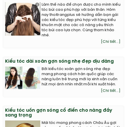
Làm thế nào để chọn được cho mình kiểu
tóc búi cao phù hợp với bản thân. Hôm
nay thoitrangplus sẽ hướng dẫn bạn gái
các kiểu tóc đẹp phù hợp với từng kiểu
khuôn mặt cho các cô nàng yêu thích
tóc búi cao lựa chọn. Cùng tham khảo
nhé.
[Chi tiết...]
Kiểu tóc dài xoăn gợn sóng nhẹ đẹp dịu dàng
Bởi kiểu tóc xoăn gợn sóng nhẹ đẹp
mang phong cách hàn quốc giúp các
nàng luôn trẻ trung mới lạ xinh xắn cuốn
hút mọi ánh nhìn nhất mỗi khi xuất hiện.
[Chi tiết...]
Kiểu tóc uốn gợn sóng cổ điển cho nàng đầy
sang trọng
Mái tóc mang phong cách Châu Âu gợi