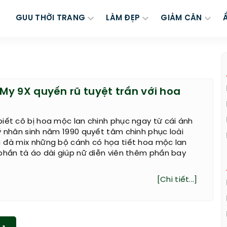
GUU THỜI TRANG
LÀM ĐẸP
GIẢM CÂN
My 9X quyến rũ tuyệt trần với hoa
ết cô bị hoa mộc lan chinh phục ngay từ cái ánh
mỹ nhân sinh năm 1990 quyết tâm chinh phục loài
 đà mix những bộ cánh có họa tiết hoa mộc lan
phần tà áo dài giúp nữ diễn viên thêm phần bay
[Chi tiết...]