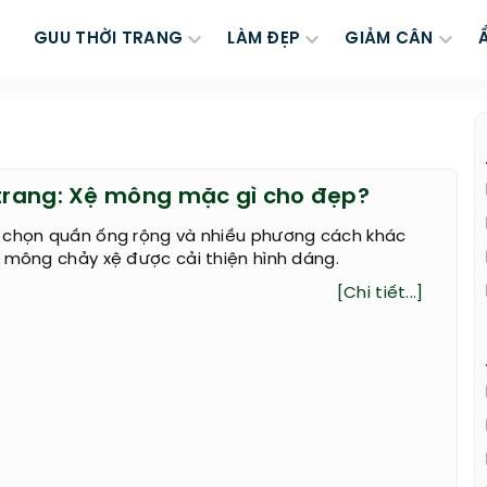
GUU THỜI TRANG
LÀM ĐẸP
GIẢM CÂN
 trang: Xệ mông mặc gì cho đẹp?
 chọn quần ống rộng và nhiều phương cách khác
 mông chảy xệ được cải thiện hình dáng.
[Chi tiết...]