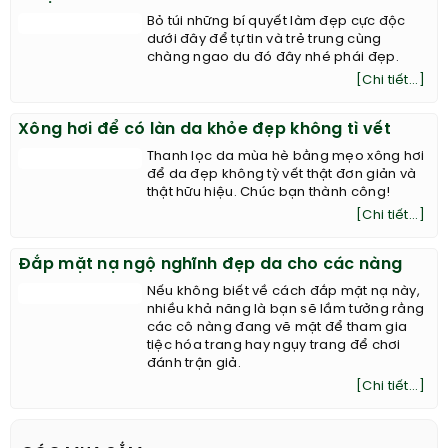
Bỏ túi những bí quyết làm đẹp cực độc
dưới đây để tự tin và trẻ trung cùng
chàng ngao du đó đây nhé phái đẹp.
[Chi tiết...]
Xông hơi để có làn da khỏe đẹp không tì vết
Thanh lọc da mùa hè bằng mẹo xông hơi
để da đẹp không tỳ vết thật đơn giản và
thật hữu hiệu. Chúc bạn thành công!
[Chi tiết...]
Đắp mặt nạ ngộ nghĩnh đẹp da cho các nàng
Nếu không biết về cách đắp mặt nạ này,
nhiều khả năng là bạn sẽ lầm tưởng rằng
các cô nàng đang vẽ mặt để tham gia
tiệc hóa trang hay ngụy trang để chơi
đánh trận giả.
[Chi tiết...]