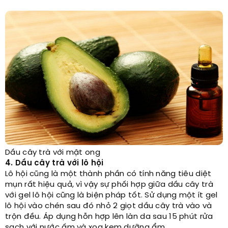
Dầu cây trà với mật ong
4. Dầu cây trà với lô hội
Lô hội cũng là một thành phần có tính năng tiêu diệt
mụn rất hiệu quả, vì vậy sự phối hợp giữa dầu cây trà
với gel lô hội cũng là biện pháp tốt. Sử dụng một ít gel
lô hội vào chén sau đó nhỏ 2 giọt dầu cây trà vào và
trộn đều. Áp dụng hỗn hợp lên làn da sau 15 phút rửa
sạch với nước ấm và xoa kem dưỡng ẩm.