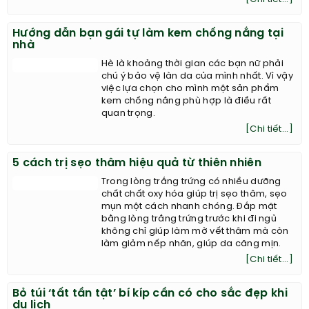
Hướng dẫn bạn gái tự làm kem chống nắng tại
nhà
Hè là khoảng thời gian các bạn nữ phải
chú ý bảo vệ làn da của mình nhất. Vì vậy
việc lựa chọn cho mình một sản phẩm
kem chống nắng phù hợp là điều rất
quan trọng.
[Chi tiết...]
5 cách trị sẹo thâm hiệu quả từ thiên nhiên
Trong lòng trắng trứng có nhiều dưỡng
chất chất oxy hóa giúp trị sẹo thâm, sẹo
mụn một cách nhanh chóng. Đắp mặt
bằng lòng trắng trứng trước khi đi ngủ
không chỉ giúp làm mờ vết thâm mà còn
làm giảm nếp nhăn, giúp da căng mịn.
[Chi tiết...]
Bỏ túi ‘tất tần tật’ bí kíp cần có cho sắc đẹp khi
du lịch