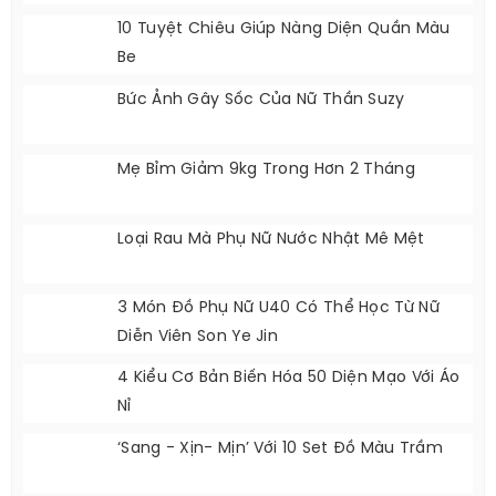
10 Tuyệt Chiêu Giúp Nàng Diện Quần Màu
Be
Bức Ảnh Gây Sốc Của Nữ Thần Suzy
Mẹ Bỉm Giảm 9kg Trong Hơn 2 Tháng
Loại Rau Mà Phụ Nữ Nước Nhật Mê Mệt
3 Món Đồ Phụ Nữ U40 Có Thể Học Từ Nữ
Diễn Viên Son Ye Jin
4 Kiểu Cơ Bản Biến Hóa 50 Diện Mạo Với Áo
Nỉ
‘Sang - Xịn- Mịn’ Với 10 Set Đồ Màu Trầm