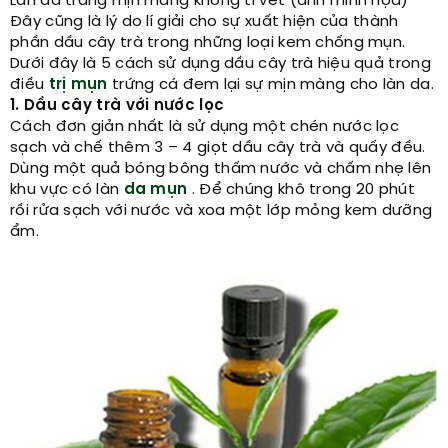
Làn da trắng mịn màng không tì vết (ảnh minh họa)
Đây cũng là lý do lí giải cho sự xuất hiện của thành
phần dầu cây trà trong những loại kem chống mụn.
Dưới đây là 5 cách sử dụng dầu cây trà hiệu quả trong
điều
trị mụn
trứng cá đem lại sự mịn màng cho làn da.
1. Dầu cây trà với nước lọc
Cách đơn giản nhất là sử dụng một chén nước lọc
sạch và chế thêm 3 – 4 giọt dầu cây trà và quấy đều.
Dùng một quả bóng bông thấm nước và chấm nhẹ lên
khu vực có làn
da mụn
. Để chúng khô trong 20 phút
rồi rửa sạch với nước và xoa một lớp mỏng kem dưỡng
ẩm.