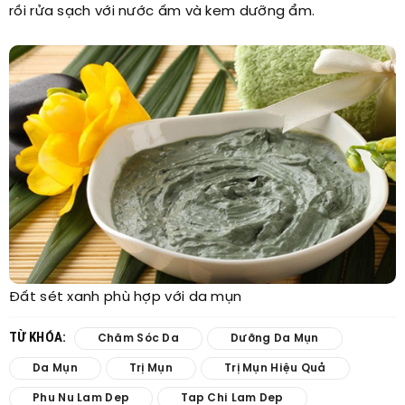
rồi rửa sạch với nước ấm và kem dưỡng ẩm.
Đất sét xanh phù hợp với da mụn
TỪ KHÓA:
Chăm Sóc Da
Dưỡng Da Mụn
Da Mụn
Trị Mụn
Trị Mụn Hiệu Quả
Phu Nu Lam Dep
Tap Chi Lam Dep