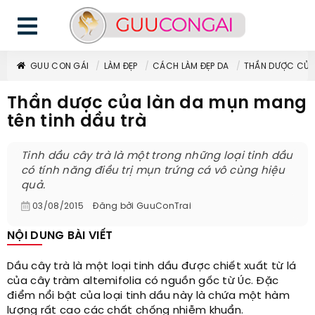
GUU CON GÁI
LÀM ĐẸP
CÁCH LÀM ĐẸP DA
THẦN DƯỢC CỦA 
Thần dược của làn da mụn mang
tên tinh dầu trà
Tinh dầu cây trà là một trong những loại tinh dầu
có tính năng điều trị mụn trứng cá vô cùng hiệu
quả.
03/08/2015
Đăng bởi
GuuConTrai
NỘI DUNG BÀI VIẾT
Dầu cây trà là một loại tinh dầu được chiết xuất từ lá
của cây tràm altemifolia có nguồn gốc từ Úc. Đặc
điểm nổi bật của loại tinh dầu này là chứa một hàm
lượng rất cao các chất chống nhiễm khuẩn.