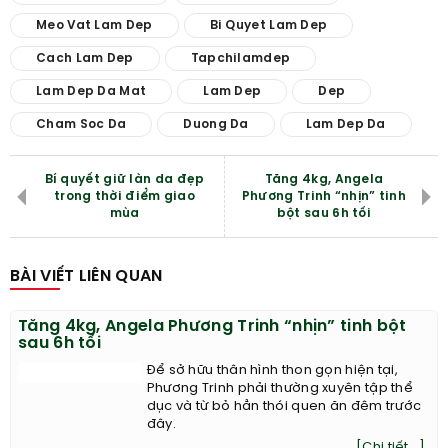
Meo Vat Lam Dep
Bi Quyet Lam Dep
Cach Lam Dep
Tapchilamdep
Lam Dep Da Mat
Lam Dep
Dep
Cham Soc Da
Duong Da
Lam Dep Da
Bí quyết giữ làn da đẹp
Tăng 4kg, Angela
trong thời điểm giao
Phương Trinh “nhịn” tinh
mùa
bột sau 6h tối
BÀI VIẾT LIÊN QUAN
Tăng 4kg, Angela Phương Trinh “nhịn” tinh bột
sau 6h tối
Để sở hữu thân hình thon gọn hiện tại,
Phương Trinh phải thường xuyên tập thể
dục và từ bỏ hẳn thói quen ăn đêm trước
đây.
[Chi tiết...]