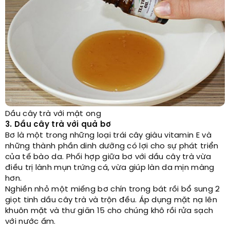
Dầu cây trà với mật ong
3. Dầu cây trà với quả bơ
Bơ là một trong những loại trái cây giàu vitamin E và
những thành phần dinh dưỡng có lợi cho sự phát triển
của tế bào da. Phối hợp giữa bơ với dầu cây trà vừa
điều trị lành mụn trứng cá, vừa giúp làn da mịn màng
hơn.
Nghiền nhỏ một miếng bơ chín trong bát rồi bổ sung 2
giọt tinh dầu cây trà và trộn đều. Áp dụng mặt nạ lên
khuôn mặt và thư giãn 15 cho chúng khô rồi rửa sạch
với nước ấm.