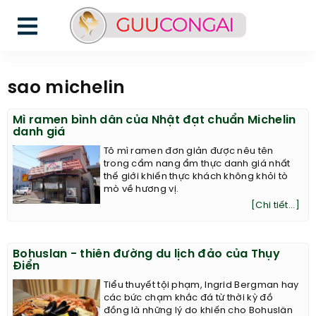
sao michelin
Mì ramen bình dân của Nhật đạt chuẩn Michelin
danh giá
Tô mì ramen đơn giản được nêu tên
trong cẩm nang ẩm thực danh giá nhất
thế giới khiến thực khách không khỏi tò
mò về hương vị.
[Chi tiết...]
Bohuslan - thiên đường du lịch đảo của Thụy
Điển
Tiểu thuyết tội phạm, Ingrid Bergman hay
các bức chạm khắc đá từ thời kỳ đồ
đồng là những lý do khiến cho Bohuslän