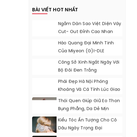
BÀI VIẾT HOT NHẤT
Ngắm Dàn Sao Việt Diện Váy
Cut- Out Đỉnh Cao Nhan
Sắc
Hào Quang Đại Minh Tinh
Của Miyeon (G)I-DLE
Công Sở Xinh Ngất Ngây Với
Bộ Đôi Đen Trắng
Phái Đẹp Hà Nội Phóng
Khoáng Và Cá Tính Lúc Giao
Mùa
Thói Quen Giúp Giữ Eo Thon
Bụng Phẳng, Da Dẻ Mịn
Màng Của Hot Girl Hàn
Kiểu Tóc Ấn Tượng Cho Cô
Dâu Ngày Trọng Đại