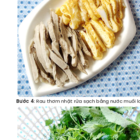
Bước 4
: Rau thơm nhặt rửa sạch bằng nước muối l