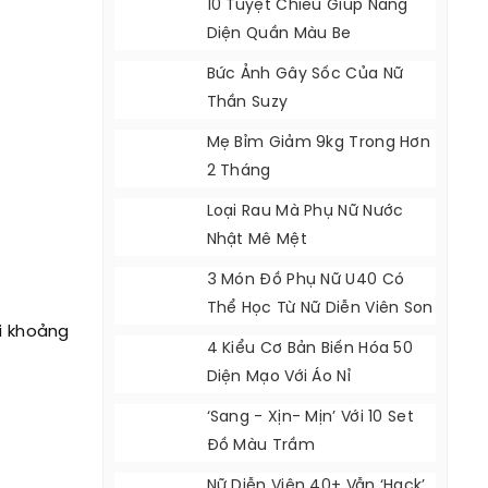
10 Tuyệt Chiêu Giúp Nàng
Diện Quần Màu Be
Bức Ảnh Gây Sốc Của Nữ
Thần Suzy
Mẹ Bỉm Giảm 9kg Trong Hơn
2 Tháng
Loại Rau Mà Phụ Nữ Nước
Nhật Mê Mệt
3 Món Đồ Phụ Nữ U40 Có
Thể Học Từ Nữ Diễn Viên Son
ợi khoảng
Ye Jin
4 Kiểu Cơ Bản Biến Hóa 50
Diện Mạo Với Áo Nỉ
‘Sang - Xịn- Mịn’ Với 10 Set
Đồ Màu Trầm
Nữ Diễn Viên 40+ Vẫn ‘hack’