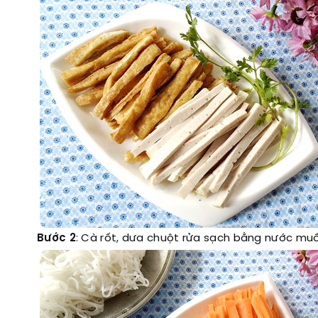
Bước 2
: Cà rốt, dưa chuột rửa sạch bằng nước muối 