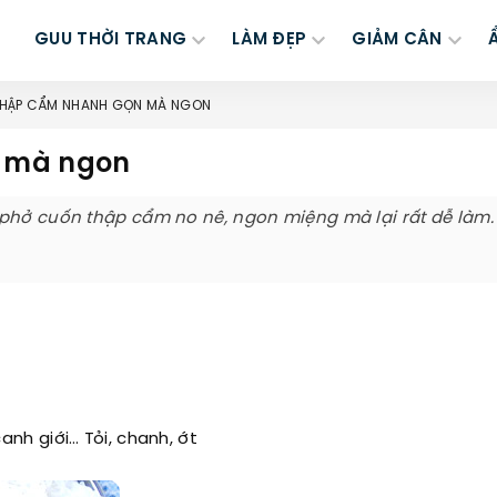
GUU THỜI TRANG
LÀM ĐẸP
GIẢM CÂN
THẬP CẨM NHANH GỌN MÀ NGON
n mà ngon
 phở cuốn thập cẩm no nê, ngon miệng mà lại rất dễ làm.
canh giới… Tỏi, chanh, ớt