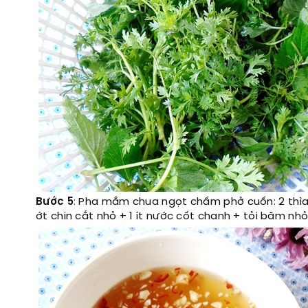
Bước 5
: Pha mắm chua ngọt chấm phở cuốn: 2 thìa
ớt chin cắt nhỏ + 1 ít nước cốt chanh + tỏi băm nh