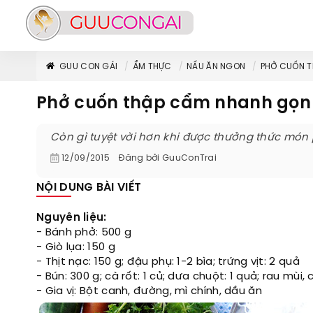
GUU CON GÁI
ẨM THỰC
NẤU ĂN NGON
PHỞ CUỐN 
Phở cuốn thập cẩm nhanh gọ
Còn gì tuyệt vời hơn khi được thưởng thức món
12/09/2015
Đăng bởi
GuuConTrai
NỘI DUNG BÀI VIẾT
Nguyên liệu:
- Bánh phở: 500 g
- Giò lụa: 150 g
- Thịt nạc: 150 g; đậu phụ: 1-2 bìa; trứng vịt: 2 quả
- Bún: 300 g; cà rốt: 1 củ; dưa chuột: 1 quả; rau mùi, 
- Gia vị: Bột canh, đường, mì chính, dầu ăn