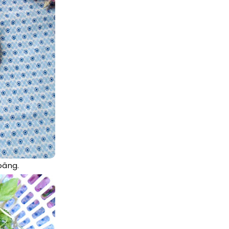
oãng.