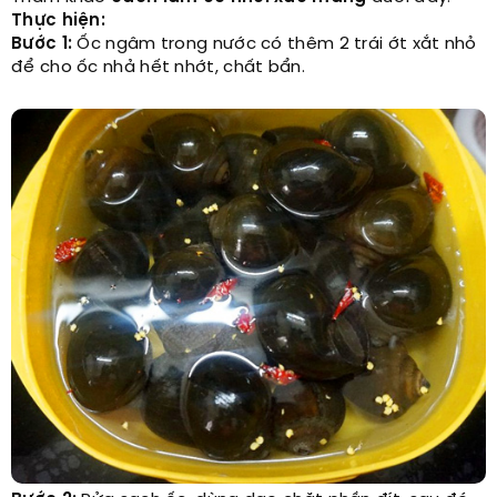
Thực hiện:
Bước 1:
Ốc ngâm trong nước có thêm 2 trái ớt xắt nhỏ
để cho ốc nhả hết nhớt, chất bẩn.