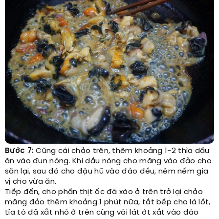
Bước 7:
Cũng cái chảo trên, thêm khoảng 1-2 thìa dầu
ăn vào đun nóng. Khi dầu nóng cho măng vào đảo cho
săn lại, sau đó cho đậu hũ vào đảo đều, nêm nếm gia
vị cho vừa ăn.
Tiếp đến, cho phần thịt ốc đã xào ở trên trở lại chảo
măng đảo thêm khoảng 1 phút nữa, tắt bếp cho lá lốt,
tía tô đã xắt nhỏ ở trên cùng vài lát ớt xắt vào đảo