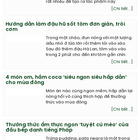
rất nhiều để tạo ra tác phẩm này.
[Chi tiết...]
Hướng dẫn làm đậu hũ sốt tôm đơn giản, trôi
cơm
Trong một chảo, đun nóng với một lượng
dầu nhỏ ở lửa lớn rồi thêm tỏi vào xào.
Sau đó thêm đậu Hà Lan, tôm vào vào
trong 2 phút cho đến khi tôm gần chín.
[Chi tiết...]
4 món om, hầm coca ‘siêu ngon siêu hấp dẫn’
cho mùa đông
Món ăn nào cũng ngon mềm, hấp dẫn lại
nóng hổi vô cùng thích hợp để thưởng
thức vào mùa đông.
[Chi tiết...]
Thưởng thức ẩm thực ngon ‘tuyệt cú mèo’ của
đầu bếp danh tiếng Pháp
Trứng pudding, pata negra là một trong