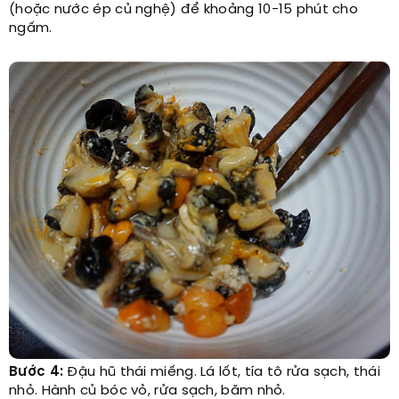
(hoặc nước ép củ nghệ) để khoảng 10-15 phút cho
ngấm.
Bước 4:
Đậu hũ thái miếng. Lá lốt, tía tô rửa sạch, thái
nhỏ. Hành củ bóc vỏ, rửa sạch, băm nhỏ.