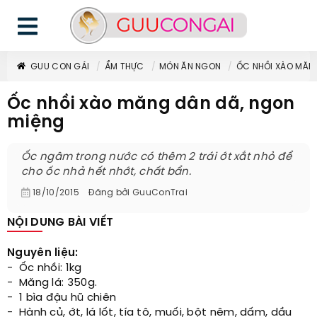
GUU CON GÁI
ẨM THỰC
MÓN ĂN NGON
ỐC NHỒI XÀO MĂN
Ốc nhồi xào măng dân dã, ngon
miệng
Ốc ngâm trong nước có thêm 2 trái ớt xắt nhỏ để
cho ốc nhả hết nhớt, chất bẩn.
18/10/2015
Đăng bởi
GuuConTrai
NỘI DUNG BÀI VIẾT
Nguyên liệu:
- Ốc nhồi: 1kg
- Măng lá: 350g.
- 1 bìa đậu hũ chiên
- Hành củ, ớt, lá lốt, tía tô, muối, bột nêm, dấm, dầu