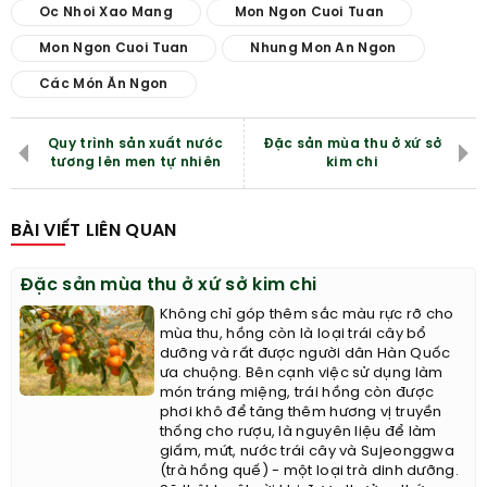
Oc Nhoi Xao Mang
Mon Ngon Cuoi Tuan
Mon Ngon Cuoi Tuan
Nhung Mon An Ngon
Các Món Ăn Ngon
Quy trình sản xuất nước
Đặc sản mùa thu ở xứ sở
tương lên men tự nhiên
kim chi
BÀI VIẾT LIÊN QUAN
Đặc sản mùa thu ở xứ sở kim chi
Không chỉ góp thêm sắc màu rực rỡ cho
mùa thu, hồng còn là loại trái cây bổ
dưỡng và rất được người dân Hàn Quốc
ưa chuộng. Bên cạnh việc sử dụng làm
món tráng miệng, trái hồng còn được
phơi khô để tăng thêm hương vị truyền
thống cho rượu, là nguyên liệu để làm
giấm, mứt, nước trái cây và Sujeonggwa
(trà hồng quế) - một loại trà dinh dưỡng.