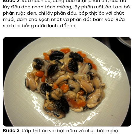
Bước 2:
Rửa sạch ốc, dùng dao chặt phần đít, sau đó
lấy đầu dao nhọn tách miệng, lấy phần ruột ốc. Loại bỏ
phần ruột đen, chỉ lấy phần đầu, bóp thịt ốc với chút
muối, dấm cho sạch nhớt và phần đất bám vào. Rửa
sạch lại bằng nước lạnh, để ráo.
Bước 3:
Ướp thịt ốc với bột nêm và chút bột nghệ