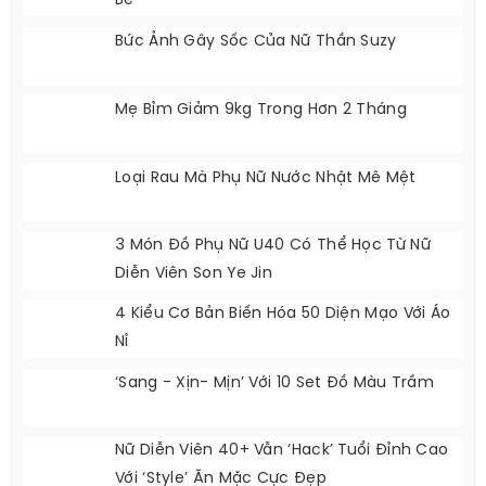
Be
Bức Ảnh Gây Sốc Của Nữ Thần Suzy
Mẹ Bỉm Giảm 9kg Trong Hơn 2 Tháng
Loại Rau Mà Phụ Nữ Nước Nhật Mê Mệt
3 Món Đồ Phụ Nữ U40 Có Thể Học Từ Nữ
Diễn Viên Son Ye Jin
4 Kiểu Cơ Bản Biến Hóa 50 Diện Mạo Với Áo
Nỉ
‘Sang - Xịn- Mịn’ Với 10 Set Đồ Màu Trầm
Nữ Diễn Viên 40+ Vẫn ‘hack’ Tuổi Đỉnh Cao
Với ‘style’ Ăn Mặc Cực Đẹp