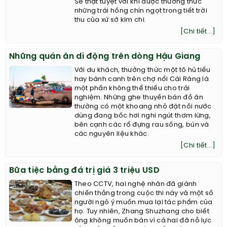
Sẽ thật tuyệt vời khi được thưởng thức
những trái hồng chín ngọt trong tiết trời
thu của xứ sở kim chi.
[Chi tiết...]
Những quán ăn di động trên dòng Hậu Giang
Với du khách, thưởng thức một tô hủ tiếu
hay bánh canh trên chợ nổi Cái Răng là
một phần không thể thiếu cho trải
nghiệm. Những ghe thuyền bán đồ ăn
thường có một khoang nhỏ đặt nồi nước
dùng đang bốc hơi nghi ngút thơm lừng,
bên cạnh các rổ đựng rau sống, bún và
các nguyên liệu khác.
[Chi tiết...]
Bữa tiệc bằng đá trị giá 3 triệu USD
Theo CCTV, hai nghệ nhân đã giành
chiến thắng trong cuộc thi này và một số
người ngỏ ý muốn mua lại tác phẩm của
họ. Tuy nhiên, Zhang Shuzhang cho biết
ông không muốn bán vì cả hai đã nỗ lực