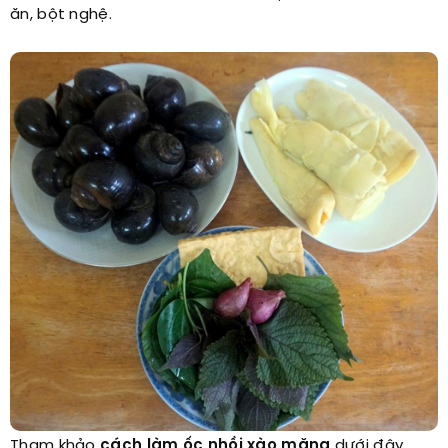
ăn, bột nghệ.
Tham khảo
cách làm ốc nhồi xào măng
dưới đây.