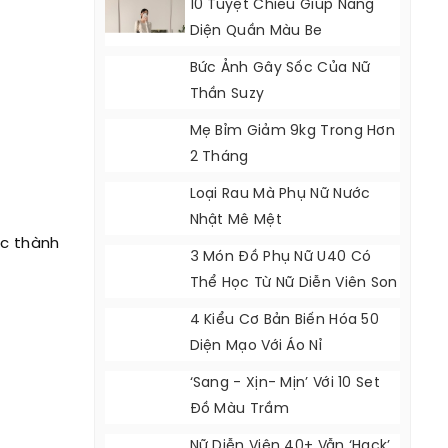
10 Tuyệt Chiêu Giúp Nàng
Diện Quần Màu Be
Bức Ảnh Gây Sốc Của Nữ
Thần Suzy
Mẹ Bỉm Giảm 9kg Trong Hơn
2 Tháng
Loại Rau Mà Phụ Nữ Nước
Nhật Mê Mệt
ác thành
3 Món Đồ Phụ Nữ U40 Có
Thể Học Từ Nữ Diễn Viên Son
Ye Jin
4 Kiểu Cơ Bản Biến Hóa 50
Diện Mạo Với Áo Nỉ
‘Sang - Xịn- Mịn’ Với 10 Set
Đồ Màu Trầm
Nữ Diễn Viên 40+ Vẫn ‘hack’