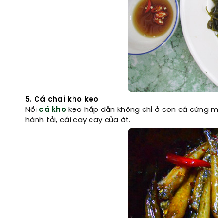
5. Cá chai kho kẹo
Nồi
cá kho
kẹo hấp dẫn không chỉ ở con cá cứng mì
hành tỏi, cái cay cay của ớt.