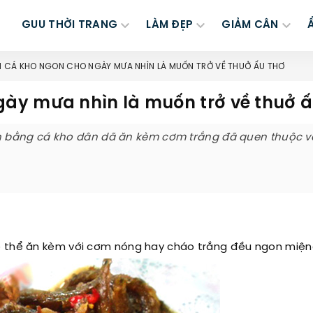
GUU THỜI TRANG
LÀM ĐẸP
GIẢM CÂN
 CÁ KHO NGON CHO NGÀY MƯA NHÌN LÀ MUỐN TRỞ VỀ THUỞ ẤU THƠ
ày mưa nhìn là muốn trở về thuở ấ
 bằng cá kho dân dã ăn kèm cơm trắng đã quen thuộc v
ó thể ăn kèm với cơm nóng hay cháo trắng đều ngon miện