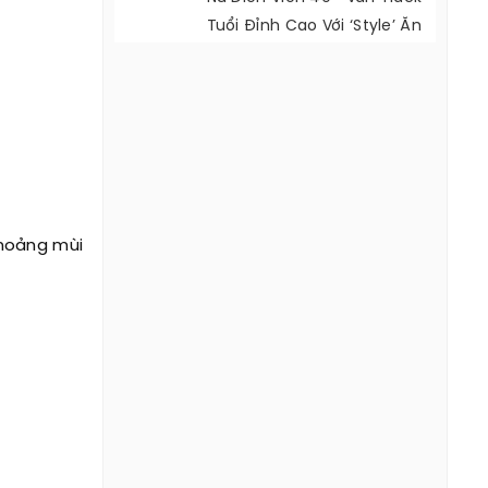
Tuổi Đỉnh Cao Với ‘style’ Ăn
Mặc Cực Đẹp
thoảng mùi