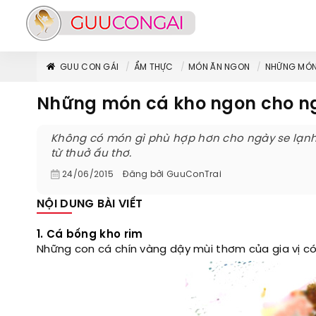
GUU CON GÁI
ẨM THỰC
MÓN ĂN NGON
NHỮNG MÓN
Những món cá kho ngon cho ng
Không có món gì phù hợp hơn cho ngày se lạnh
từ thuở ấu thơ.
24/06/2015
Đăng bởi
GuuConTrai
NỘI DUNG BÀI VIẾT
1. Cá bống kho rim
Những con cá chín vàng dậy mùi thơm của gia vị c