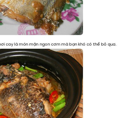
i hơi cay là món mặn ngon cơm mà bạn khó có thể bỏ qua.