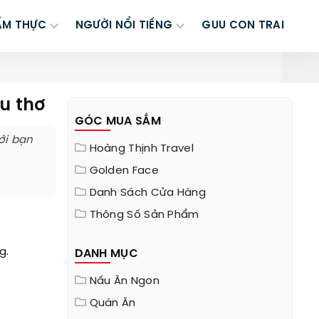
ẨM THỰC
NGƯỜI NỔI TIẾNG
GUU CON TRAI
u thơ
GÓC MUA SẮM
ới bạn
Hoàng Thịnh Travel
Golden Face
Danh Sách Cửa Hàng
Thông Số Sản Phẩm
g.
DANH MỤC
Nấu Ăn Ngon
Quán Ăn