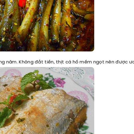
ong năm. Không đắt tiền, thịt cá hố mềm ngọt nên được ưa