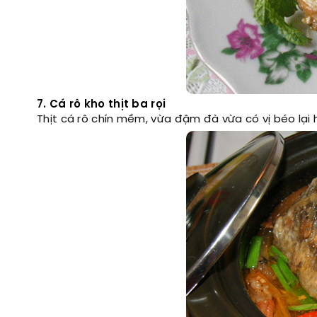
7. Cá rô kho thịt ba rọi
Thịt cá rô chín mềm, vừa đậm đà vừa có vị béo lạ