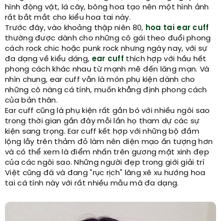
hình động vật, lá cây, bông hoa tạo nên một hình ảnh
rất bắt mắt cho kiểu hoa tai này.
Trước đây, vào khoảng thập niên 80,
hoa tai ear cuff
thường được dành cho những cô gái theo đuổi phong
cách rock chic hoặc punk rock nhưng ngày nay, với sự
đa dạng về kiểu dáng,
ear cuff
thích hợp với hầu hết
phong cách khác nhau từ mạnh mẽ đến lãng mạn. Và
nhìn chung, ear cuff vẫn là món phụ kiện dành cho
những cô nàng cá tính, muốn khẳng định phong cách
của bản thân.
Ear cuff cũng là phụ kiện rất gắn bó với nhiều ngôi sao
trong thời gian gần đây mỗi lần họ tham dự các sự
kiện sang trọng. Ear cuff kết hợp với những bộ đầm
lộng lẫy trên thảm đỏ làm nên diện mạo ấn tượng hơn
và có thể xem là điểm nhấn trên gương mặt xinh đẹp
của các ngôi sao. Những người đẹp trong giới giải trí
Việt cũng đã và đang "rục rịch" lăng xê xu hướng hoa
tai cá tính này với rất nhiều mẫu mã đa dạng.