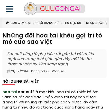
GUU CON GÁI
THỜI TRANG NỮ
PHỤ KIỆN NỮ
NHỮNG ĐÔI HOA
Những đôi hoa tai khêu gợi trí tò
mò của sao Việt
Ear cuff cũng là phụ kiện rất gắn bó với nhiều
ngôi sao trong thời gian gần đây mỗi lần họ
tham dự các sự kiện sang trọng.
21/09/2014
Đăng bởi
GuuConTrai
NỘI DUNG BÀI VIẾT
hoa tai
ear cuff
là một kiểu hoa tai có thiết kế ôm
vành tai rất độc đáo. Phần vành tai này còn được
trang trí với những chi tiết phá cách, được lấy cảm
hứng từ nhiều đồ vật trong cuộc sống hàng ngày như