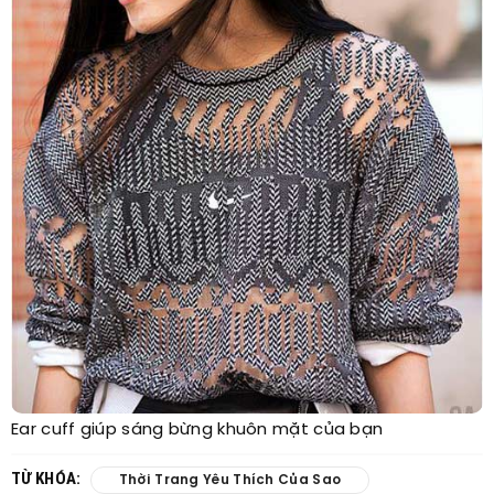
Ear cuff giúp sáng bừng khuôn mặt của bạn
TỪ KHÓA:
Thời Trang Yêu Thích Của Sao