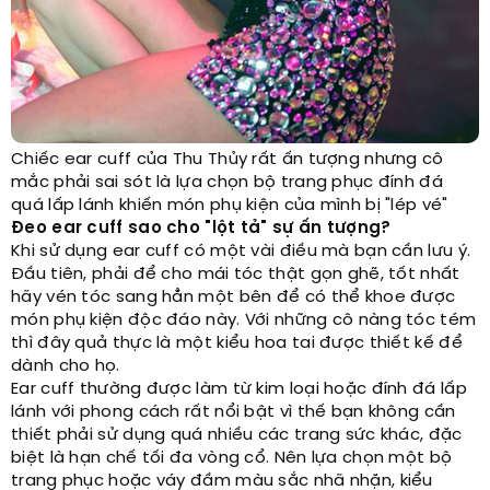
Chiếc ear cuff của Thu Thủy rất ấn tượng nhưng cô
mắc phải sai sót là lựa chọn bộ trang phục đính đá
quá lấp lánh khiến món phụ kiện của mình bị "lép vé"
Đeo ear cuff sao cho "lột tả" sự ấn tượng?
Khi sử dụng ear cuff có một vài điều mà bạn cần lưu ý.
Đầu tiên, phải để cho mái tóc thật gọn ghẽ, tốt nhất
hãy vén tóc sang hẳn một bên để có thể khoe được
món phụ kiện độc đáo này. Với những cô nàng tóc tém
thì đây quả thực là một kiểu hoa tai được thiết kế để
dành cho họ.
Ear cuff thường được làm từ kim loại hoặc đính đá lấp
lánh với phong cách rất nổi bật vì thế bạn không cần
thiết phải sử dụng quá nhiều các trang sức khác, đặc
biệt là hạn chế tối đa vòng cổ. Nên lựa chọn một bộ
trang phục hoặc váy đầm màu sắc nhã nhặn, kiểu