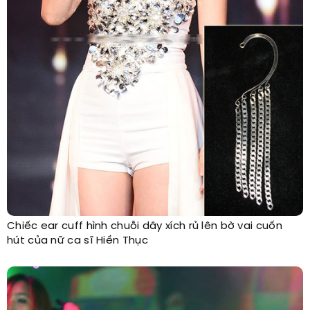
Chiếc ear cuff hình chuỗi dây xích rủ lên bờ vai cuốn
hút của nữ ca sĩ Hiền Thục