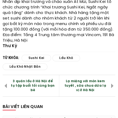
Nhân dịp khai trương và chào xuân Ất Mùi, Sushi Kei tổ
chức chương trình “Khai trương Sushi Kei, Ngất ngây
quà tặng” dành cho thực khách. Nhà hàng tặng một
set sushi dành cho nhóm khách từ 2 người trở lên khi
gọi bất kỳ món nào trong menu chính và phiếu ưu đãi
tặng 100.000 đồng (với mỗi hóa đơn từ 350.000 đồng).
Địa điểm: Tầng 4 Trung tâm thương mại Vincom, 191 Bà
Triệu, Hà Nội
Thư Kỳ
TỪ KHÓA:
Sushi Kei
Lẩu Khô
Lẩu Khô Nhật Bản
3 quán lẩu ở Hà Nội để
Lạ miệng với món kem
tụ tập buổi tối cùng bạn
tuyết , sữa chua dừa lạ
bè
vị ở Hà Nội
BÀI VIẾT LIÊN QUAN