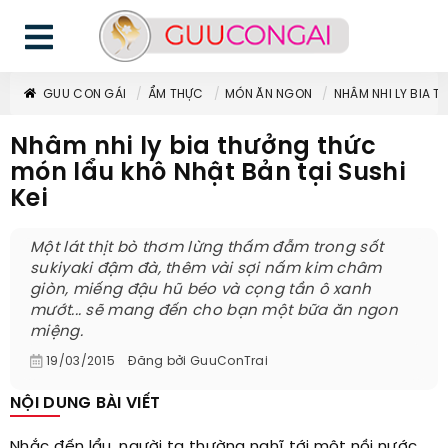
GUU CON GÁI
ẨM THỰC
MÓN ĂN NGON
NHÂM NHI LY BIA T
Nhâm nhi ly bia thưởng thức
món lẩu khô Nhật Bản tại Sushi
Kei
Một lát thịt bò thơm lừng thấm đẫm trong sốt
sukiyaki đậm đà, thêm vài sợi nấm kim châm
giòn, miếng đậu hũ béo và cọng tần ô xanh
mướt... sẽ mang đến cho bạn một bữa ăn ngon
miệng.
19/03/2015
Đăng bởi
GuuConTrai
NỘI DUNG BÀI VIẾT
Nhắc đến lẩu, người ta thường nghĩ tới một nồi nước