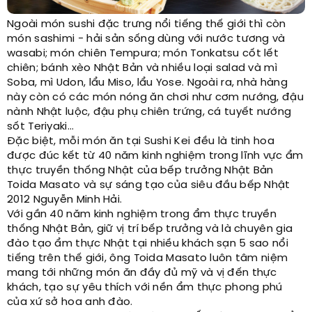
Ngoài món sushi đặc trưng nổi tiếng thế giới thì còn
món sashimi - hải sản sống dùng với nước tương và
wasabi; món chiên Tempura; món Tonkatsu cốt lết
chiên; bánh xèo Nhật Bản và nhiều loại salad và mì
Soba, mì Udon, lẩu Miso, lẩu Yose. Ngoài ra, nhà hàng
này còn có các món nóng ăn chơi như cơm nướng, đậu
nành Nhật luộc, đậu phụ chiên trứng, cá tuyết nướng
sốt Teriyaki…
Đặc biệt, mỗi món ăn tại Sushi Kei đều là tinh hoa
được đúc kết từ 40 năm kinh nghiệm trong lĩnh vực ẩm
thực truyền thống Nhật của bếp trưởng Nhật Bản
Toida Masato và sự sáng tạo của siêu đầu bếp Nhật
2012 Nguyễn Minh Hải.
Với gần 40 năm kinh nghiệm trong ẩm thực truyền
thống Nhật Bản, giữ vị trí bếp trưởng và là chuyên gia
đào tạo ẩm thực Nhật tại nhiều khách sạn 5 sao nổi
tiếng trên thế giới, ông Toida Masato luôn tâm niệm
mang tới những món ăn đầy đủ mỹ và vị đến thực
khách, tạo sự yêu thích với nền ẩm thực phong phú
của xứ sở hoa anh đào.