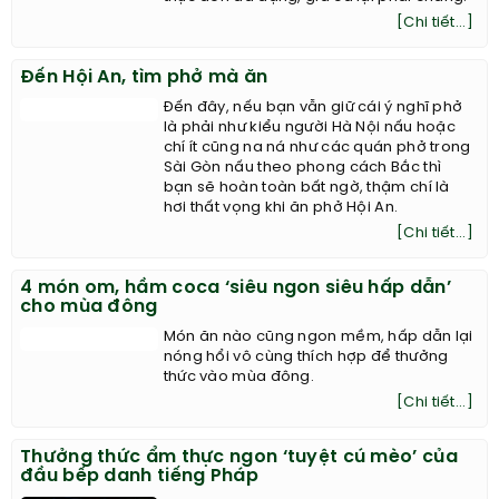
Các quán nướng trên đường Cầu Giấy,
Mã Mây, Hàng Chuối đều đơn giản,
hướng đến đối tượng khách bình dân với
thực đơn đa dạng, giá cả lại phải chăng.
[Chi tiết...]
Đến Hội An, tìm phở mà ăn
Đến đây, nếu bạn vẫn giữ cái ý nghĩ phở
là phải như kiểu người Hà Nội nấu hoặc
chí ít cũng na ná như các quán phở trong
Sài Gòn nấu theo phong cách Bắc thì
bạn sẽ hoàn toàn bất ngờ, thậm chí là
hơi thất vọng khi ăn phở Hội An.
[Chi tiết...]
4 món om, hầm coca ‘siêu ngon siêu hấp dẫn’
cho mùa đông
Món ăn nào cũng ngon mềm, hấp dẫn lại
nóng hổi vô cùng thích hợp để thưởng
thức vào mùa đông.
[Chi tiết...]