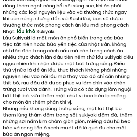
dùng thơm ngọt nóng hổi sôi sùng sục, khi ăn phải
nhúng các loại nguyên liệu vào và thưởng thức ngay
khi còn nóng, nhưng đến với Sushi Kei, bạn sẽ được
thưởng thức một phong cách ăn lẩu mới phong cách
Nhật:
lẩu khô
Sukiyaki.
Lẩu Sukiyaki là một món ăn phổ biến trong các bữa
tiệc tất niên hoặc bữa yến tiệc của Nhật Bản, không
chỉ độc đáo trong cách nấu mà còn trong cách ăn.
Nhiều thực khách lần đầu tiên nếm thử lẩu Sukiyaki đều
ngạc nhiên khi nhận được một bát trứng sống. Điều
thú vị nữa là để ăn lẩu, thực khách không phải nhúng
nguyên liệu vào nồi lẩu mà thay vào đó chỉ cần nhúng
thịt bò, rau đậu đã được phục vụ làm chín vào chén
trứng tươi vừa đánh. Trứng vừa có tác dụng làm nguội
bớt thịt bò, vừa thêm một chút vị beo béo lạ miệng,
cho món ăn thêm phần thi vị.
Nhưng nếu không dùng trứng sống, một lát thịt bò
thơm lừng thấm đẫm trong sốt sukiyaki đậm đà, thêm
những sợi nấm kim châm giòn giòn, miếng đậu hũ beo
béo và cọng tần ô xanh mướt đã là quá đủ cho một
bữa ăn ngon miệng.