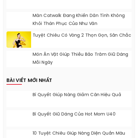
Lạt
Để Nàng Công Sở Tỏa Sáng Khi Dự Tiệc
Màn Catwalk Đang Khiến Dân Tình Không
Khỏi Thán Phục Của Như Vân
Tuyệt Chiêu Có Vòng 2 Thọn Gọn, Săn Chắc
Món Ăn Vặt Giúp Thiều Bảo Trâm Giữ Dáng
Mỗi Ngày
BÀI VIẾT MỚI NHẤT
Bí Quyết Giúp Nàng Giảm Cân Hiệu Quả
Bí Quyết Giữ Dáng Của Hot Mom U40