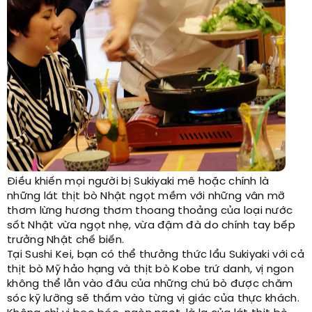
Điều khiến mọi người bị Sukiyaki mê hoặc chính là
những lát thịt bò Nhật ngọt mềm với những vân mỡ
thơm lừng hương thơm thoang thoảng của loại nước
sốt Nhật vừa ngọt nhẹ, vừa đậm đà do chính tay bếp
trưởng Nhật chế biến.
Tại Sushi Kei, bạn có thể thưởng thức lẩu Sukiyaki với cả
thịt bò Mỹ hảo hạng và thịt bò Kobe trứ danh, vị ngon
không thể lẫn vào đâu của những chú bò được chăm
sóc kỹ lưỡng sẽ thấm vào từng vị giác của thực khách.