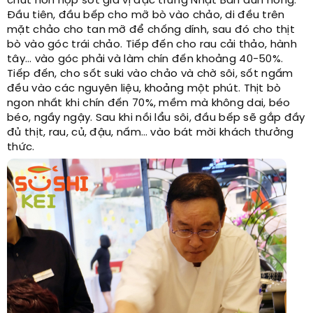
chút hỗn hợp sốt gia vị đặc trưng Nhật Bản đun nóng.
Đầu tiên, đầu bếp cho mỡ bò vào chảo, di đều trên
mặt chảo cho tan mỡ để chống dính, sau đó cho thịt
bò vào góc trái chảo. Tiếp đến cho rau cải thảo, hành
tây… vào góc phải và làm chín đến khoảng 40-50%.
Tiếp đến, cho sốt suki vào chảo và chờ sôi, sốt ngấm
đều vào các nguyên liệu, khoảng một phút. Thịt bò
ngon nhất khi chín đến 70%, mềm mà không dai, béo
béo, ngầy ngậy. Sau khi nồi lẩu sôi, đầu bếp sẽ gắp đầy
đủ thịt, rau, củ, đậu, nấm… vào bát mời khách thưởng
thức.