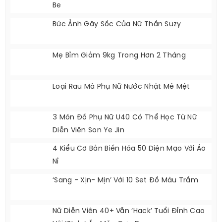
10 Tuyệt Chiêu Giúp Nàng Diện Quần Màu
Be
Bức Ảnh Gây Sốc Của Nữ Thần Suzy
Mẹ Bỉm Giảm 9kg Trong Hơn 2 Tháng
Loại Rau Mà Phụ Nữ Nước Nhật Mê Mệt
3 Món Đồ Phụ Nữ U40 Có Thể Học Từ Nữ
Diễn Viên Son Ye Jin
4 Kiểu Cơ Bản Biến Hóa 50 Diện Mạo Với Áo
Nỉ
‘Sang - Xịn- Mịn’ Với 10 Set Đồ Màu Trầm