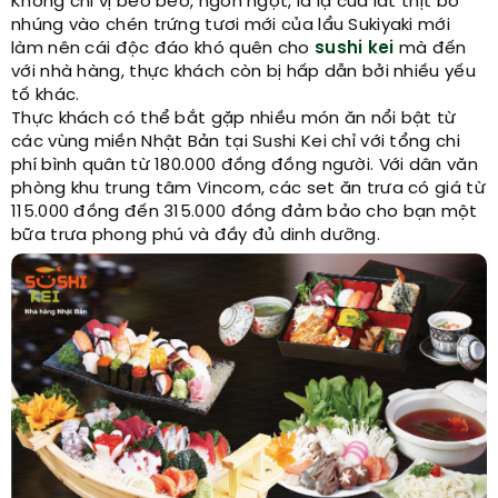
Không chỉ vị beo béo, ngòn ngọt, là lạ của lát thịt bò
nhúng vào chén trứng tươi mới của lẩu Sukiyaki mới
làm nên cái độc đáo khó quên cho
sushi kei
mà đến
với nhà hàng, thực khách còn bị hấp dẫn bởi nhiều yếu
tố khác.
Thực khách có thể bắt gặp nhiều món ăn nổi bật từ
các vùng miền Nhật Bản tại Sushi Kei chỉ với tổng chi
phí bình quân từ 180.000 đồng đồng người. Với dân văn
phòng khu trung tâm Vincom, các set ăn trưa có giá từ
115.000 đồng đến 315.000 đồng đảm bảo cho bạn một
bữa trưa phong phú và đầy đủ dinh dưỡng.