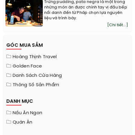
Thưởng thức ẩm thực ngon ‘tuyệt cú mèo’ của
đầu bếp danh tiếng Pháp
Trứng pudding, pata negra là một trong
những món ăn được chính tay vị đầu bếp
nổi danh đến từ Pháp chọn lựa nguyên
liệu và trình bày.
[Chi tiết...]
GÓC MUA SẮM
Hoàng Thịnh Travel
Golden Face
Danh Sách Cửa Hàng
Thông Số Sản Phẩm
DANH MỤC
Nấu Ăn Ngon