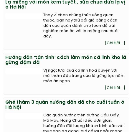
Lạ miệng với món kem tuyết , sữa chua dừa lạ vị
ở Hà Nội
Thay vì chọn những thức uống quen
thuộc, bạn hãy thử đổi gió bằng cách
đến các quán dành cho teen để trải
nghiệm món ăn vặt lạ miệng như dưới
đây.
[Chi tiết...]
Hướng dẫn ‘tận tình’ cách làm món cá linh kho lá
gừng đậm đà
Vị ngọt tươi của cá linh hòa quyện với
mùi thơm đặc trưng của lá gừng tạo nên
món ăn ngon.
[Chi tiết...]
Ghé thăm 3 quán nướng dân dã cho cuối tuần ở
Hà Nội