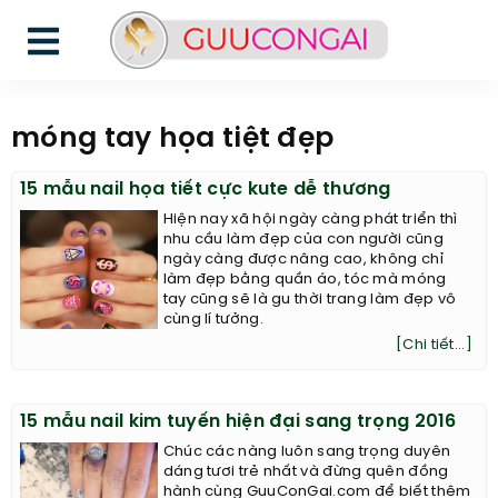
móng tay họa tiệt đẹp
15 mẫu nail họa tiết cực kute dễ thương
Hiện nay xã hội ngày càng phát triển thì
nhu cầu làm đẹp của con người cũng
ngày càng được nâng cao, không chỉ
làm đẹp bằng quần áo, tóc mà móng
tay cũng sẽ là gu thời trang làm đẹp vô
cùng lí tưởng.
[Chi tiết...]
15 mẫu nail kim tuyến hiện đại sang trọng 2016
Chúc các nàng luôn sang trọng duyên
dáng tươi trẻ nhất và đừng quên đồng
hành cùng GuuConGai.com để biết thêm